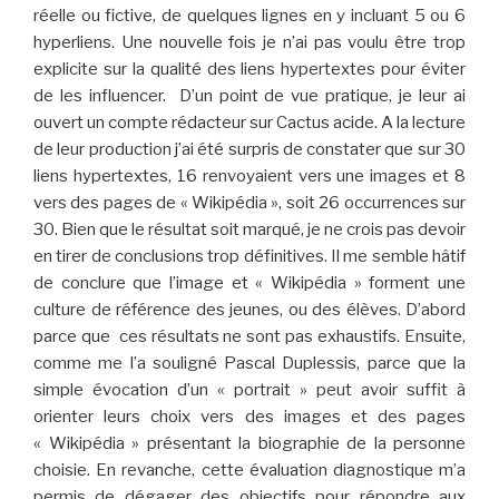
réelle ou fictive, de quelques lignes en y incluant 5 ou 6
hyperliens. Une nouvelle fois je n’ai pas voulu être trop
explicite sur la qualité des liens hypertextes pour éviter
de les influencer. D’un point de vue pratique, je leur ai
ouvert un compte rédacteur sur Cactus acide. A la lecture
de leur production j’ai été surpris de constater que sur 30
liens hypertextes, 16 renvoyaient vers une images et 8
vers des pages de « Wikipédia », soit 26 occurrences sur
30. Bien que le résultat soit marqué, je ne crois pas devoir
en tirer de conclusions trop définitives. Il me semble hâtif
de conclure que l’image et « Wikipédia » forment une
culture de référence des jeunes, ou des élèves. D’abord
parce que ces résultats ne sont pas exhaustifs. Ensuite,
comme me l’a souligné Pascal Duplessis, parce que la
simple évocation d’un « portrait » peut avoir suffit à
orienter leurs choix vers des images et des pages
« Wikipédia » présentant la biographie de la personne
choisie. En revanche, cette évaluation diagnostique m’a
permis de dégager des objectifs pour répondre aux