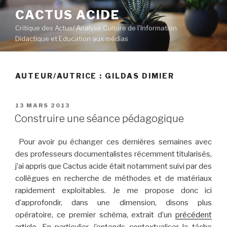
Aller
CACTUS ACIDE
au
Critique des Actus/ Analyse Culture de l’Information
contenu
Didactique et Education aux médias
principal
AUTEUR/AUTRICE :
GILDAS DIMIER
PUBLIÉ
13 MARS 2013
LE
Construire une séance pédagogique
Pour avoir pu échanger ces dernières semaines avec
des professeurs documentalistes récemment titularisés,
j’ai appris que Cactus acide était notamment suivi par des
collègues en recherche de méthodes et de matériaux
rapidement exploitables. Je me propose donc ici
d’approfondir, dans une dimension, disons plus
opératoire, ce premier schéma, extrait d’un
précédent
article
. En particulier, j’entends contextualiser la tâche