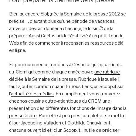
Pour préparer la Semaine de la presse
Bien qu’encore éloignée la Semaine de la presse 2012 se
précise,… d’autant plus qu’une période de vacances
arrive qui devrait donner à chacun(e) le loisir 🙂 de la
préparer. Aussi Cactus acide s’est livré à un petit tour du
Web afin de commencer à recenser les ressources déjà
en ligne.
Et pour commencer rendons à César ce qui appartient…
au Clemi qui comme chaque année ouvre
une rubrique
dédiée
à la Semaine de la presse. Rubrique à laquelle il
faut ajouter, curation quand tu nous tiens, un Scoop.it sur
l’
actualité des médias
. En complément vous trouverez
chez nos cousins outre-atlantiques du CREM une
présentation des
différentes fonctions de l’image dans la
presse écrite
. Pour être
à peu près
complet et se mettre
à jour Jacqueline Valladon et Clothilde Chauvin ont
chacune ouvert
ici
et
ici
un Scoop.it. Inutile de préciser