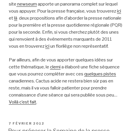
site
newseum
apporte un panorama complet sur lequel
vous appuyer. Pour la presse française, vous trouverez
ici
et
là
deux propositions afin d’aborder la presse nationale
pour la première et la presse quotidienne régionale (PQR)
pour la seconde. Enfin, si vous cherchez plutôt des unes
qui renvoient à des événements marquants de 2011
vous en trouverez
ici
un florilège non représentatif.
Par ailleurs, afin de vous apporter quelques idées sur
cette thématique, le
clemi
a élaboré une fiche séquence
que vous pourrez compléter avec ces
quelques pistes
canadiennes. Cactus acide ne restera bien sûr pas en
reste, mais il va vous falloir patienter pour prendre
connaissance d’une séance qui sera publiée sous peu…
Voilà c’est fait
.
PUBLIÉ
7 FÉVRIER 2012
LE