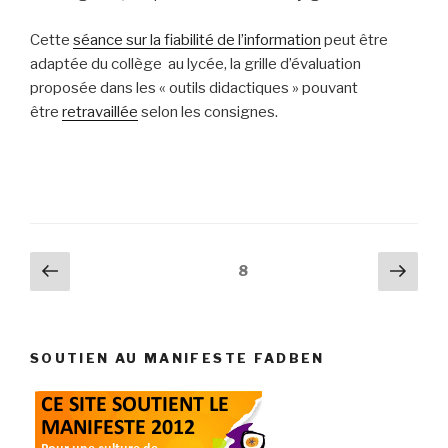
Cette
séance sur la fiabilité de l’information
peut être
adaptée du collège au lycée, la grille d’évaluation
proposée dans les « outils didactiques » pouvant
être
retravaillée
selon les consignes.
Pagination
Page
Pag
Page
8
précédente
suiv
des
publications
SOUTIEN AU MANIFESTE FADBEN