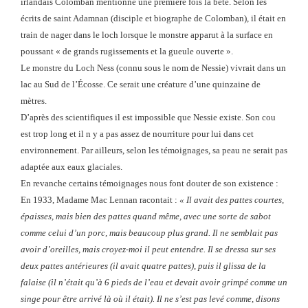
irlandais Colomban mentionne une première fois la bête. Selon les
écrits de saint Adamnan (disciple et biographe de Colomban), il était en
train de nager dans le loch lorsque le monstre apparut à la surface en
poussant « de grands rugissements et la gueule ouverte ».
Le monstre du Loch Ness (connu sous le nom de Nessie) vivrait dans un
lac au Sud de l’Écosse. Ce serait une créature d’une quinzaine de
mètres.
D’après des scientifiques il est impossible que Nessie existe. Son cou
est trop long et il n y a pas assez de nourriture pour lui dans cet
environnement. Par ailleurs, selon les témoignages, sa peau ne serait pas
adaptée aux eaux glaciales.
En revanche certains témoignages nous font douter de son existence :
En 1933, Madame Mac Lennan racontait :
« Il avait des pattes courtes,
épaisses, mais bien des pattes quand même, avec une sorte de sabot
comme celui d’un porc, mais beaucoup plus grand. Il ne semblait pas
avoir d’oreilles, mais croyez-moi il peut entendre. Il se dressa sur ses
deux pattes antérieures (il avait quatre pattes), puis il glissa de la
falaise (il n’était qu’à 6 pieds de l’eau et devait avoir grimpé comme un
singe pour être arrivé là où il était). Il ne s’est pas levé comme, disons