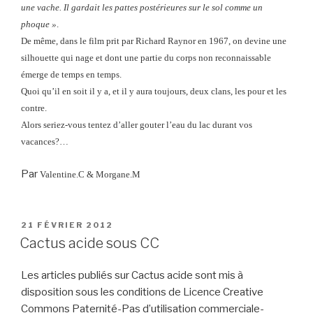
une vache. Il gardait les pattes postérieures sur le sol comme un
phoque »
.
De même, dans le film prit par Richard Raynor en 1967, on devine une
silhouette qui nage et dont une partie du corps non reconnaissable
émerge de temps en temps.
Quoi qu’il en soit il y a, et il y aura toujours, deux clans, les pour et les
contre.
Alors seriez-vous tentez d’aller gouter l’eau du lac durant vos
vacances?…
Par
Valentine.C & Morgane.M
PUBLIÉ
21 FÉVRIER 2012
LE
Cactus acide sous CC
Les articles publiés sur Cactus acide sont mis à
disposition sous les conditions de Licence Creative
Commons Paternité-Pas d’utilisation commerciale-