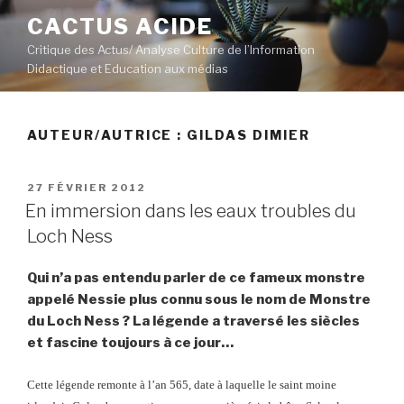
Aller
CACTUS ACIDE
au
Critique des Actus/ Analyse Culture de l’Information
contenu
Didactique et Education aux médias
principal
AUTEUR/AUTRICE :
GILDAS DIMIER
PUBLIÉ
27 FÉVRIER 2012
LE
En immersion dans les eaux troubles du
Loch Ness
Qui n’a pas entendu parler de ce fameux monstre
appelé Nessie plus connu sous le nom de Monstre
du Loch Ness ? La légende a traversé les siècles
et fascine toujours à ce jour…
Cette légende remonte à l’an 565, date à laquelle le saint moine