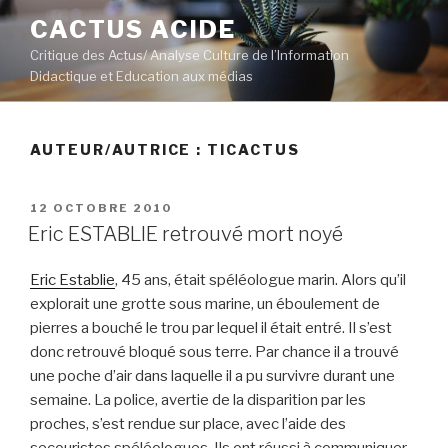
Aller
CACTUS ACIDE
au
Critique des Actus/ Analyse Culture de l’Information
contenu
Didactique et Education aux médias
principal
AUTEUR/AUTRICE :
TICACTUS
PUBLIÉ
12 OCTOBRE 2010
LE
Eric ESTABLIE retrouvé mort noyé
Eric Establie
, 45 ans, était spéléologue marin. Alors qu’il
explorait une grotte sous marine, un éboulement de
pierres a bouché le trou par lequel il était entré. Il s’est
donc retrouvé bloqué sous terre. Par chance il a trouvé
une poche d’air dans laquelle il a pu survivre durant une
semaine. La police, avertie de la disparition par les
proches, s’est rendue sur place, avec l’aide des
secouristes spéléologues. Ils ont réussi à communiquer