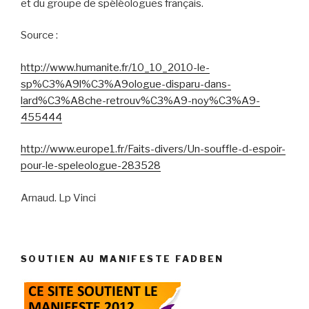
et du groupe de spéléologues français.
Source :
http://www.humanite.fr/10_10_2010-le-
sp%C3%A9l%C3%A9ologue-disparu-dans-
lard%C3%A8che-retrouv%C3%A9-noy%C3%A9-
455444
http://www.europe1.fr/Faits-divers/Un-souffle-d-espoir-
pour-le-speleologue-283528
Arnaud. Lp Vinci
SOUTIEN AU MANIFESTE FADBEN