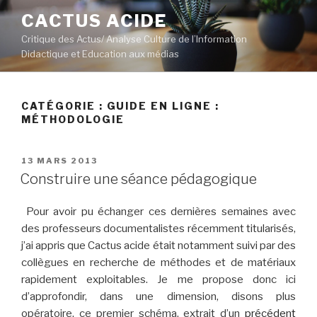
Aller
CACTUS ACIDE
au
Critique des Actus/ Analyse Culture de l’Information
contenu
Didactique et Education aux médias
principal
CATÉGORIE :
GUIDE EN LIGNE :
MÉTHODOLOGIE
PUBLIÉ
13 MARS 2013
LE
Construire une séance pédagogique
Pour avoir pu échanger ces dernières semaines avec
des professeurs documentalistes récemment titularisés,
j’ai appris que Cactus acide était notamment suivi par des
collègues en recherche de méthodes et de matériaux
rapidement exploitables. Je me propose donc ici
d’approfondir, dans une dimension, disons plus
opératoire, ce premier schéma, extrait d’un
précédent