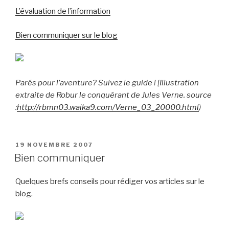
L’évaluation de l’information
Bien communiquer sur le blog
Parés pour l’aventure? Suivez le guide ! [Illustration
extraite de Robur le conquérant de Jules Verne. source
:
http://rbmn03.waika9.com/Verne_03_20000.html
)
PUBLIÉ
19 NOVEMBRE 2007
LE
Bien communiquer
Quelques brefs conseils pour rédiger vos articles sur le
blog.