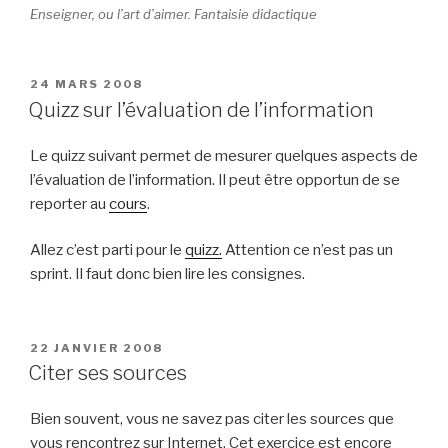
Enseigner, ou l’art d’aimer. Fantaisie didactique
PUBLIÉ
24 MARS 2008
LE
Quizz sur l’évaluation de l’information
Le quizz suivant permet de mesurer quelques aspects de
l’évaluation de l’information. Il peut être opportun de se
reporter au
cours
.
Allez c’est parti pour le
quizz.
Attention ce n’est pas un
sprint. Il faut donc bien lire les consignes.
PUBLIÉ
22 JANVIER 2008
LE
Citer ses sources
Bien souvent, vous ne savez pas citer les sources que
vous rencontrez sur Internet. Cet exercice est encore