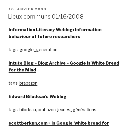
PUBLIÉ
16 JANVIER 2008
LE
Lieux communs 01/16/2008
Information Literacy Weblog: Information
behaviour of future researchers
tags:
google_generation
Intute Blog » Blog Archive » Google is White Bread
for the Mind
tags:
brabazon
Edward Bilodeau’s Weblog
tags:
bilodeau
,
brabazon
,
jeunes_générations
scottberkun.com » Is Google ‘white bread for