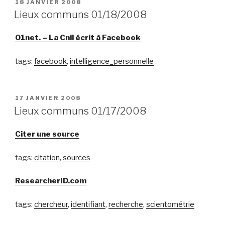
PUBLIÉ
18 JANVIER 2008
LE
Lieux communs 01/18/2008
01net. – La Cnil écrit à Facebook
tags:
facebook
,
intelligence_personnelle
PUBLIÉ
17 JANVIER 2008
LE
Lieux communs 01/17/2008
Citer une source
tags:
citation
,
sources
ResearcherID.com
tags:
chercheur
,
identifiant
,
recherche
,
scientométrie