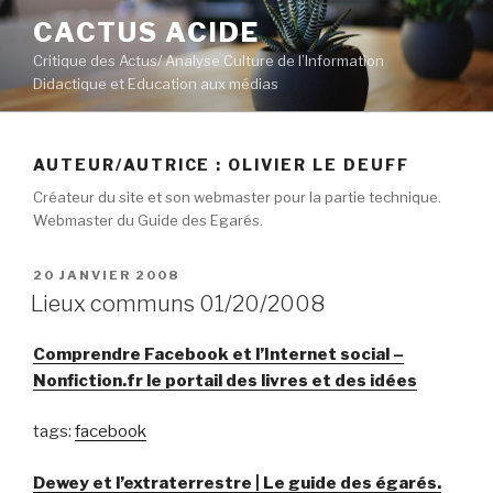
Aller
CACTUS ACIDE
au
Critique des Actus/ Analyse Culture de l’Information
contenu
Didactique et Education aux médias
principal
AUTEUR/AUTRICE :
OLIVIER LE DEUFF
Créateur du site et son webmaster pour la partie technique.
Webmaster du Guide des Egarés.
PUBLIÉ
20 JANVIER 2008
LE
Lieux communs 01/20/2008
Comprendre Facebook et l’Internet social –
Nonfiction.fr le portail des livres et des idées
tags:
facebook
Dewey et l’extraterrestre | Le guide des égarés.