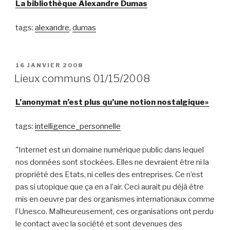
La bibliothèque Alexandre Dumas
tags:
alexandre
,
dumas
PUBLIÉ
16 JANVIER 2008
LE
Lieux communs 01/15/2008
L’anonymat n’est plus qu’une notion nostalgique»
tags:
intelligence_personnelle
"Internet est un domaine numérique public dans lequel
nos données sont stockées. Elles ne devraient être ni la
propriété des Etats, ni celles des entreprises. Ce n’est
pas si utopique que ça en a l’air. Ceci aurait pu déjà être
mis en oeuvre par des organismes internationaux comme
l’Unesco. Malheureusement, ces organisations ont perdu
le contact avec la société et sont devenues des