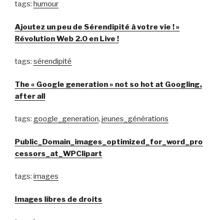
tags:
humour
Ajoutez un peu de Sérendipité à votre vie ! »
Révolution Web 2.0 en Live !
tags:
sérendipité
The « Google generation » not so hot at Googling,
after all
tags:
google_generation
,
jeunes_générations
Public_Domain_images_optimized_for_word_pro
cessors_at_WPClipart
tags:
images
Images libres de droits