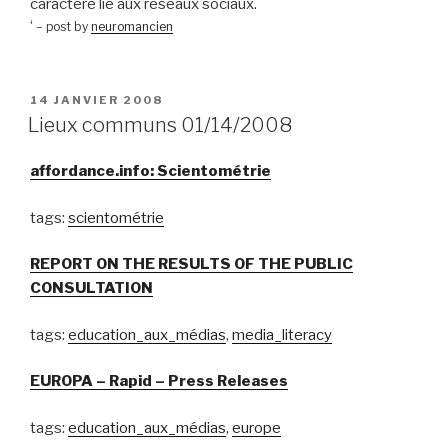
caractère lié aux réseaux sociaux.
‘
– post by
neuromancien
PUBLIÉ
14 JANVIER 2008
LE
Lieux communs 01/14/2008
affordance.info: Scientométrie
tags:
scientométrie
REPORT ON THE RESULTS OF THE PUBLIC
CONSULTATION
tags:
education_aux_médias
,
media_literacy
EUROPA – Rapid – Press Releases
tags:
education_aux_médias
,
europe