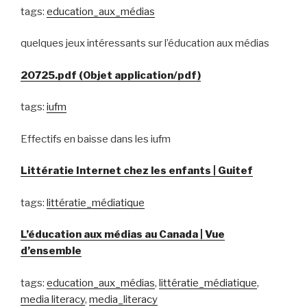
tags:
education_aux_médias
quelques jeux intéressants sur l’éducation aux médias
20725.pdf (Objet application/pdf)
tags:
iufm
Effectifs en baisse dans les iufm
Littératie Internet chez les enfants | Guitef
tags:
littératie_médiatique
L’éducation aux médias au Canada | Vue
d’ensemble
tags:
education_aux_médias
,
littératie_médiatique
,
media literacy
,
media_literacy