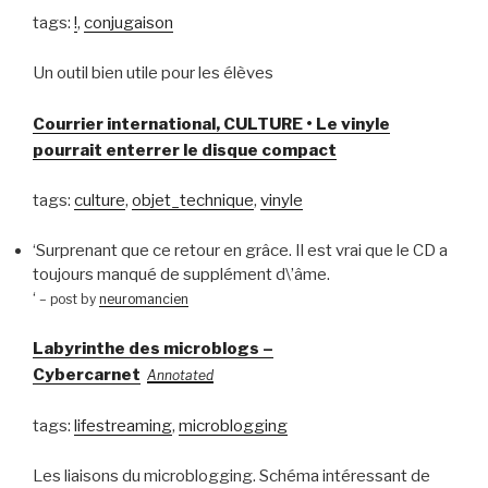
tags:
!
,
conjugaison
Un outil bien utile pour les élèves
Courrier international, CULTURE • Le vinyle
pourrait enterrer le disque compact
tags:
culture
,
objet_technique
,
vinyle
‘Surprenant que ce retour en grâce. Il est vrai que le CD a
toujours manqué de supplément d\’âme.
‘
– post by
neuromancien
Labyrinthe des microblogs –
Cybercarnet
Annotated
tags:
lifestreaming
,
microblogging
Les liaisons du microblogging. Schéma intéressant de