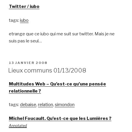
Twitter / iubo
tags:
iubo
etrange que ce iubo qui me suit sur twitter. Mais je ne
suis pas le seul…
PUBLIÉ
13 JANVIER 2008
LE
Lieux communs 01/13/2008
Multitudes Web – Qu’est-ce qu’une pensée
relationnelle ?
tags:
debaise
,
relation
,
simondon
Michel Foucault. Qu’est-ce que les Lumières ?
Annotated