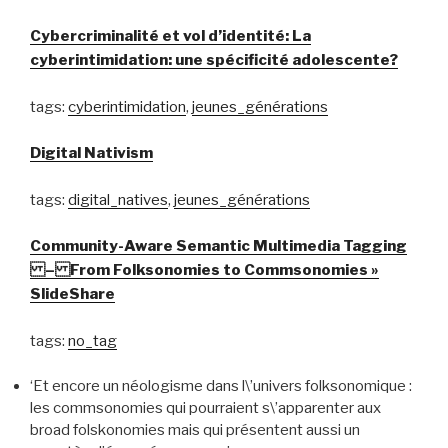
Cybercriminalité et vol d’identité: La
cyberintimidation: une spécificité adolescente?
tags:
cyberintimidation
,
jeunes_générations
Digital Nativism
tags:
digital_natives
,
jeunes_générations
Community-Aware Semantic Multimedia Tagging
– From Folksonomies to Commsonomies »
SlideShare
tags:
no_tag
‘Et encore un néologisme dans l\’univers folksonomique :
les commsonomies qui pourraient s\’apparenter aux
broad folskonomies mais qui présentent aussi un