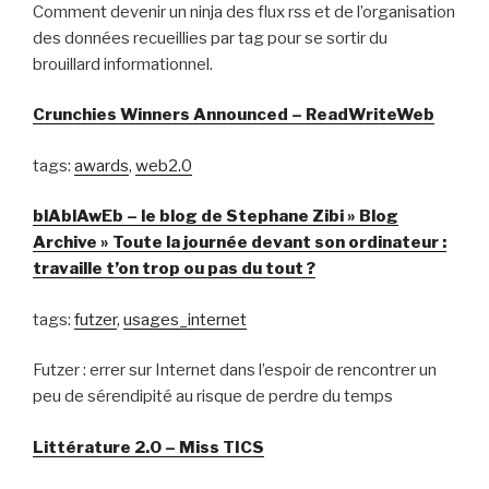
Comment devenir un ninja des flux rss et de l’organisation
des données recueillies par tag pour se sortir du
brouillard informationnel.
Crunchies Winners Announced – ReadWriteWeb
tags:
awards
,
web2.0
blAblAwEb – le blog de Stephane Zibi » Blog
Archive » Toute la journée devant son ordinateur :
travaille t’on trop ou pas du tout ?
tags:
futzer
,
usages_internet
Futzer : errer sur Internet dans l’espoir de rencontrer un
peu de sérendipité au risque de perdre du temps
Littérature 2.0 – Miss TICS