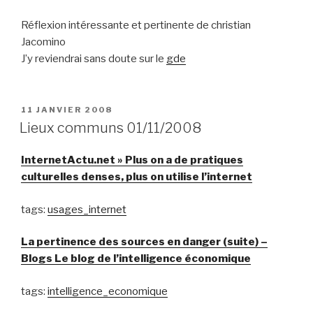
Réflexion intéressante et pertinente de christian
Jacomino
J’y reviendrai sans doute sur le
gde
PUBLIÉ
11 JANVIER 2008
LE
Lieux communs 01/11/2008
InternetActu.net » Plus on a de pratiques
culturelles denses, plus on utilise l’internet
tags:
usages_internet
La pertinence des sources en danger (suite) –
Blogs Le blog de l’intelligence économique
tags:
intelligence_economique