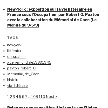
New-York : exposition sur la vie littéraire en
France sous l’Occupation, par Robert O. Paxton
avec la collaboration du Mémorial de Caen (Le
Monde du 9/5/9)
TAGS
newyork
littérature
occupation
guerremondiale19391945
paxton_robert_O.
Mémorial_de_Caen
histoire
vie_littéraire
1
2
3
4
5
6
7
…
109
110
Next >
Pologne : une exposition itinérante sur l’Union