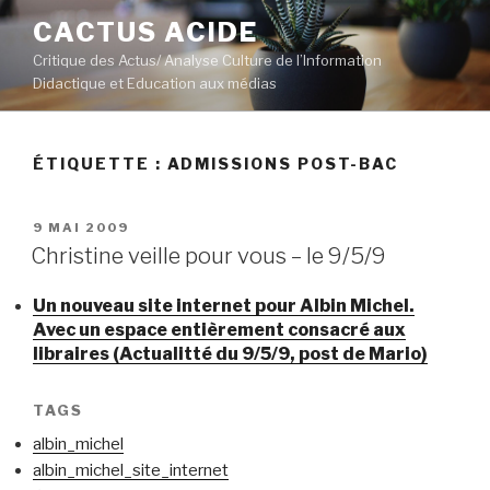
Aller
CACTUS ACIDE
au
Critique des Actus/ Analyse Culture de l’Information
contenu
Didactique et Education aux médias
principal
ÉTIQUETTE :
ADMISSIONS POST-BAC
PUBLIÉ
9 MAI 2009
LE
Christine veille pour vous – le 9/5/9
Un nouveau site internet pour Albin Michel.
Avec un espace entièrement consacré aux
libraires (Actualitté du 9/5/9, post de Mario)
TAGS
albin_michel
albin_michel_site_internet