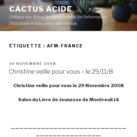
Aller
CACTUS ACIDE
au
Critique des Actus/ Analyse Culture de l’Information
contenu
Didactique et Education aux médias
principal
ÉTIQUETTE :
AFM-FRANCE
PUBLIÉ
30 NOVEMBRE 2008
LE
Christine veille pour vous – le 29/11/8
Christine veille pour vous le 29 Novembre 2008
Salon du Livre de Jeunesse de Montreuil J4
———————————————————————————
———————————————-