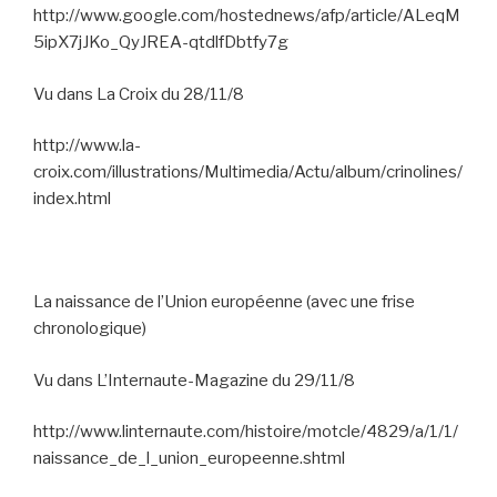
http://www.google.com/hostednews/afp/article/ALeqM
5ipX7jJKo_QyJREA-qtdlfDbtfy7g
Vu dans La Croix du 28/11/8
http://www.la-
croix.com/illustrations/Multimedia/Actu/album/crinolines/
index.html
La naissance de l’Union européenne (avec une frise
chronologique)
Vu dans L’Internaute-Magazine du 29/11/8
http://www.linternaute.com/histoire/motcle/4829/a/1/1/
naissance_de_l_union_europeenne.shtml