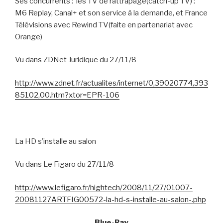
Ses concurrents :
les TV de rattrapage(catch-up TV) :
M6 Replay, Canal+ et son service à la demande, et France
Télévisions avec Rewind TV(faite en partenariat avec
Orange)
Vu dans ZDNet Juridique du 27/11/8
http://www.zdnet.fr/actualites/internet/0,39020774,393
85102,00.htm?xtor=EPR-106
La HD s’installe au salon
Vu dans Le Figaro du 27/11/8
http://www.lefigaro.fr/hightech/2008/11/27/01007-
20081127ARTFIG00572-la-hd-s-installe-au-salon-.php
Blue-Ray