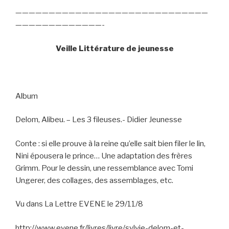
—————————————————————————————
—————————————-
Veille Littérature de jeunesse
Album
Delom, Alibeu. – Les 3 fileuses.- Didier Jeunesse
Conte : si elle prouve à la reine qu’elle sait bien filer le lin,
Nini épousera le prince… Une adaptation des frères
Grimm. Pour le dessin, une ressemblance avec Tomi
Ungerer, des collages, des assemblages, etc.
Vu dans La Lettre EVENE le 29/11/8
http://www.evene.fr/livres/livre/sylvie-delom-et-