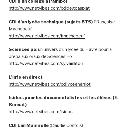
CDI d’un collège à Paimpol
http://www.netvibes.com/cdidegoasplat
CDI d’un lycée technique (sujets BTS)
FRançoise
Machebeuf
http://www.netvibes.com/fmachebeuf
Sciences po
: un univers d’un lycée du Havre pour la
prépa aux oraux de Sciences Po
http://www.netvibes.com/sylvainlitou
L’info en direct
http://www.netvibes.com/cdilyceeherriot
Isidoc, pour les documentalistes et les élèves (E.
Bonnat)
http://www.netvibes.com/isidoc
CDI Enil Mamirolle
(Claudie Contois)