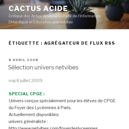
Aller
CACTUS ACIDE
au
Critique des Actus/ Analyse Culture de l’Information
contenu
Didactique et Education aux médias
principal
ÉTIQUETTE :
AGRÉGATEUR DE FLUX RSS
PUBLIÉ
8 AVRIL 2008
LE
Sélection univers netvibes
maj 8 juillet 2009
SPECIAL CPGE :
Univers conçus spécialement pour les élèves de CPGE
du Foyer des Lycéennes à Paris.
Actuellement disponibles:
univers généraliste :
http://www.netvibes.com/foyerdeslyceennes