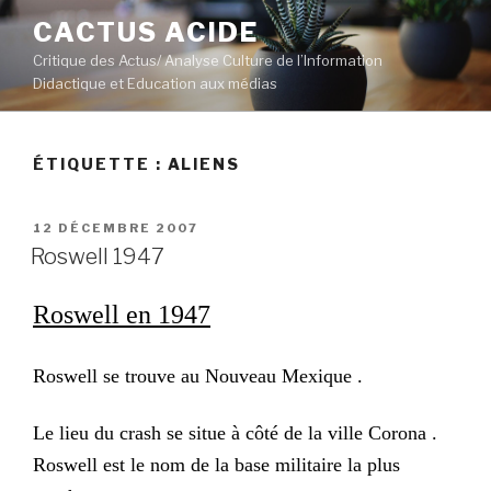
Aller
CACTUS ACIDE
au
Critique des Actus/ Analyse Culture de l’Information
contenu
Didactique et Education aux médias
principal
ÉTIQUETTE :
ALIENS
PUBLIÉ
12 DÉCEMBRE 2007
LE
Roswell 1947
Roswell en 1947
Roswell se trouve au Nouveau Mexique .
Le lieu du crash se situe à côté de la ville Corona .
Roswell est le nom de la base militaire la plus