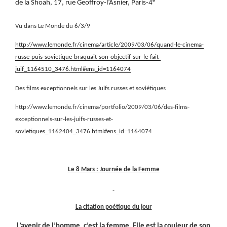
e
de la Shoah, 17, rue Geoffroy-l’Asnier, Paris-4
Vu dans Le Monde du 6/3/9
http://www.lemonde.fr/cinema/article/2009/03/06/quand-le-cinema-
russe-puis-sovietique-braquait-son-objectif-sur-le-fait-
juif_1164510_3476.html#ens_id=1164074
Des films exceptionnels sur les Juifs russes et soviétiques
http://www.lemonde.fr/cinema/portfolio/2009/03/06/des-films-
exceptionnels-sur-les-juifs-russes-et-
sovietiques_1162404_3476.html#ens_id=1164074
Le 8 Mars : Journée de la Femme
La citation poétique du jour
L’avenir de l’homme, c’est la femme. Elle est la couleur de son