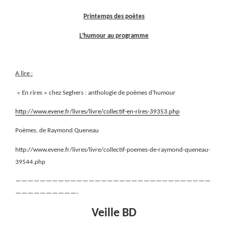
Printemps des poètes
L’humour au programme
A lire :
« En rires » chez Seghers : anthologie de poèmes d’humour
http://www.evene.fr/livres/livre/collectif-en-rires-39353.php
Poèmes, de Raymond Queneau
http://www.evene.fr/livres/livre/collectif-poemes-de-raymond-queneau-
39544.php
————————————————————————————————
——————————-
Veille BD