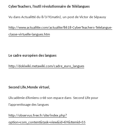
CyberTeachers, l’outil révolutionnaire de Télélangues
Vu dans Actualitté du 8/3/9(matin), un post de Victor de Sépausy
http://www.actualitte.com/actualite/8618-CyberTeachers-Telelangue-
classe-virtuelle-langues.htm
Le cadre européen des langues
http://dokiwiki.metawiki.com/cadre_euro_langues
Second Life,Monde virtuel,
L’Académie d’Amiens créé son espace dans
Second Life pour
l’apprentissage des langues
http://observus.free.fr/site/index.php?
option=com_content&task=view&id=69&Itemid=55