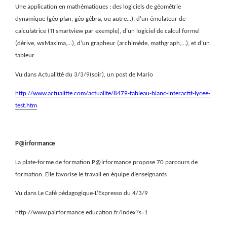
Une application en mathématiques :
des logiciels de géométrie
dynamique (géo plan, géo gébra, ou autre…), d’un émulateur de
calculatrice (TI smartview par exemple), d’un logiciel de calcul formel
(dérive, wxMaxima,…), d’un grapheur (archimède, mathgraph,…), et d’un
tableur
Vu dans Actualitté du 3/3/9(soir), un post de Mario
http://www.actualitte.com/actualite/8479-tableau-blanc-interactif-lycee-
test.htm
P@irformance
La plate-forme de formation P@irformance propose 70 parcours de
formation. Elle favorise le travail en équipe d’enseignants
Vu dans Le Café pédagogique-L’Expresso du 4/3/9
http://www.pairformance.education.fr/index?s=1