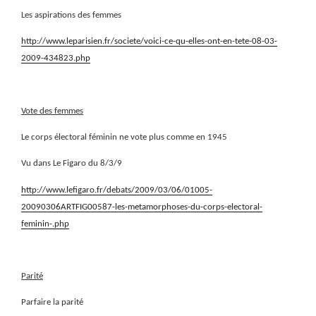
Les aspirations des femmes
http://www.leparisien.fr/societe/voici-ce-qu-elles-ont-en-tete-08-03-
2009-434823.php
Vote des femmes
Le corps électoral féminin ne vote plus comme en 1945
Vu dans Le Figaro du 8/3/9
http://www.lefigaro.fr/debats/2009/03/06/01005-
20090306ARTFIG00587-les-metamorphoses-du-corps-electoral-
feminin-.php
Parité
Parfaire la parité