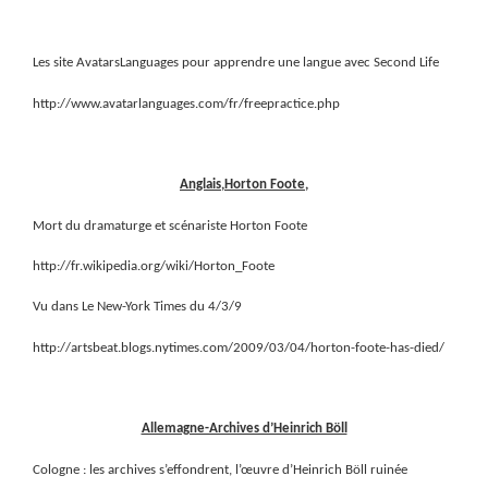
Les site AvatarsLanguages pour apprendre une langue avec Second Life
http://www.avatarlanguages.com/fr/freepractice.php
Anglais,Horton Foote,
Mort du dramaturge et scénariste Horton Foote
http://fr.wikipedia.org/wiki/Horton_Foote
Vu dans Le New-York Times du 4/3/9
http://artsbeat.blogs.nytimes.com/2009/03/04/horton-foote-has-died/
Allemagne-Archives d’Heinrich Böll
Cologne : les archives s’effondrent, l’œuvre d’Heinrich Böll ruinée