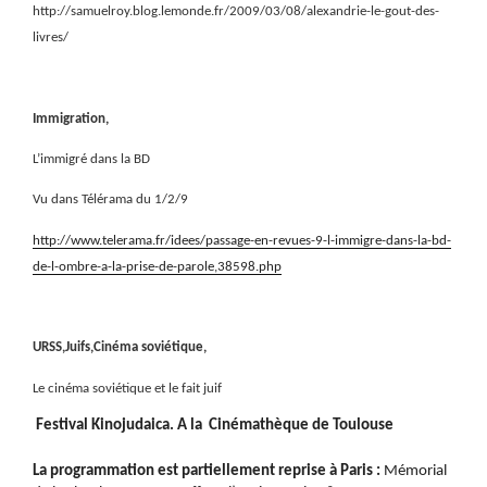
http://samuelroy.blog.lemonde.fr/2009/03/08/alexandrie-le-gout-des-
livres/
Immigration,
L’immigré dans la BD
Vu dans Télérama du 1/2/9
http://www.telerama.fr/idees/passage-en-revues-9-l-immigre-dans-la-bd-
de-l-ombre-a-la-prise-de-parole,38598.php
URSS,Juifs,Cinéma soviétique,
Le cinéma soviétique et le fait juif
Festival Kinojudaica. A la
Cinémathèque de Toulouse
La programmation est partiellement reprise à Paris :
Mémorial