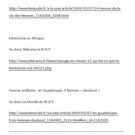
http://www.lemonde.fr/a-la-une/article/2009/03/07/24-heures-de-la-
vie-des-femmes_1165006_3208.html
Féminisme en Afrique
Vu dans Télérama le 8/3/9
http://www.telerama.fr/idees/passage-en-revues-11-qu-est-ce-que-le-
feminisme-noir,40221.php
Femme antillaise : en Guadeloupe, 3 femmes « doubout »
Vu dans Le Monde du 8/3/9
http://www.lemonde.fr/societe/article/2009/03/07/en-guadeloupe-
trois-femmes-doubout_1164905_3224.html#ens_id=1163205
————————————————————————————————