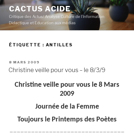
Aller
CACTUS ACIDE
au
Critique des Actus/ Analyse Culture de l’Information
contenu
Didactique et Education aux médias
principal
ÉTIQUETTE :
ANTILLES
PUBLIÉ
8 MARS 2009
LE
Christine veille pour vous – le 8/3/9
Christine veille pour vous le 8 Mars
2009
Journée de la Femme
Toujours le Printemps des Poètes
————————————————————————————————