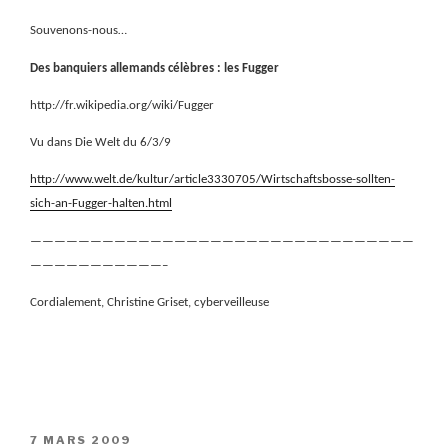
Souvenons-nous…
Des banquiers allemands célèbres : les Fugger
http://fr.wikipedia.org/wiki/Fugger
Vu dans Die Welt du 6/3/9
http://www.welt.de/kultur/article3330705/Wirtschaftsbosse-sollten-
sich-an-Fugger-halten.html
————————————————————————————————
———————————–
Cordialement, Christine Griset, cyberveilleuse
PUBLIÉ
7 MARS 2009