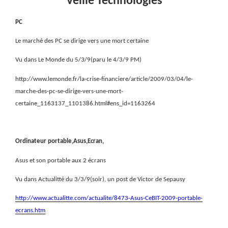
Veille Technologies
PC
Le marché des PC se dirige vers une mort certaine
Vu dans Le Monde du 5/3/9(paru le 4/3/9 PM)
http://www.lemonde.fr/la-crise-financiere/article/2009/03/04/le-
marche-des-pc-se-dirige-vers-une-mort-
certaine_1163137_1101386.html#ens_id=1163264
Ordinateur portable,Asus,Ecran,
Asus et son portable aux 2 écrans
Vu dans Actualitté du 3/3/9(soir), un post de Victor de Sepausy
http://www.actualitte.com/actualite/8473-Asus-CeBIT-2009-portable-
ecrans.htm