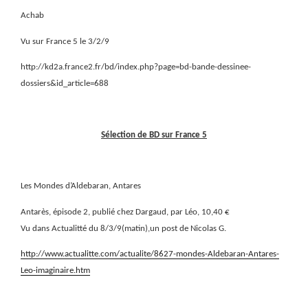
Achab
Vu sur France 5 le 3/2/9
http://kd2a.france2.fr/bd/index.php?page=bd-bande-dessinee-
dossiers&id_article=688
Sélection de BD sur France 5
Les Mondes d’Aldebaran, Antares
Antarès, épisode 2, publié chez Dargaud, par Léo, 10,40 €
Vu dans Actualitté du 8/3/9(matin),un post de Nicolas G.
http://www.actualitte.com/actualite/8627-mondes-Aldebaran-Antares-
Leo-imaginaire.htm