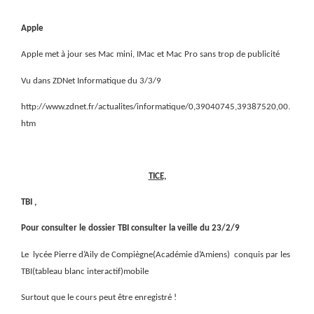
Apple
Apple met à jour ses Mac mini, IMac et Mac Pro sans trop de publicité
Vu dans ZDNet Informatique du 3/3/9
http://www.zdnet.fr/actualites/informatique/0,39040745,39387520,00.
htm
TICE,
TBI ,
Pour consulter le dossier TBI consulter la veille du 23/2/9
Le
lycée Pierre d’Aily de Compiègne(Académie d’Amiens)
conquis par les
TBI(tableau blanc interactif)mobile
Surtout que le cours peut être enregistré !