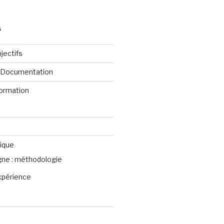
S
jectifs
e Documentation
formation
ique
igne : méthodologie
xpérience