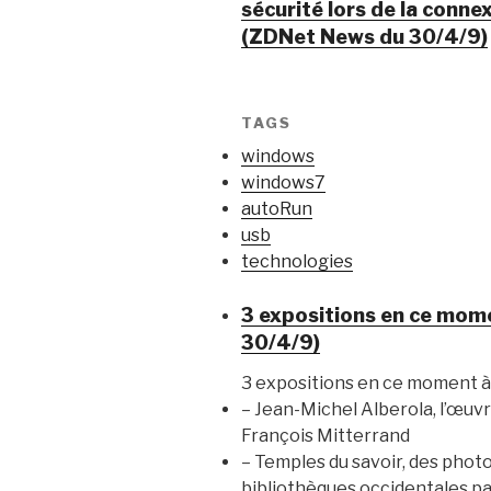
sécurité lors de la conn
(ZDNet News du 30/4/9)
TAGS
windows
windows7
autoRun
usb
technologies
3 expositions en ce mome
30/4/9)
3 expositions en ce moment à 
– Jean-Michel Alberola, l’œuvre
François Mitterrand
– Temples du savoir, des phot
bibliothèques occidentales pa