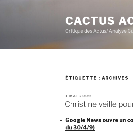
Aller
au
CACTUS A
contenu
principal
Critique des Actus/ Analyse C
ÉTIQUETTE :
ARCHIVES
PUBLIÉ
1 MAI 2009
LE
Christine veille po
Google News ouvre un c
du 30/4/9)