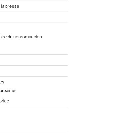
 la presse
oire du neuromancien
ves
urbaines
oriae