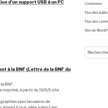
exion d’un support USB à un PC
Connexion
Flux des publi
Flux des com
Site de Word
Recherche
pour
:
nt à la BNF (Lettre de la BNF du
la BNF :
 imprimé, à partir du 19/5/9, site
ographies spectaculaires de
r Ahmet Ertuğ, allée Julien Cain