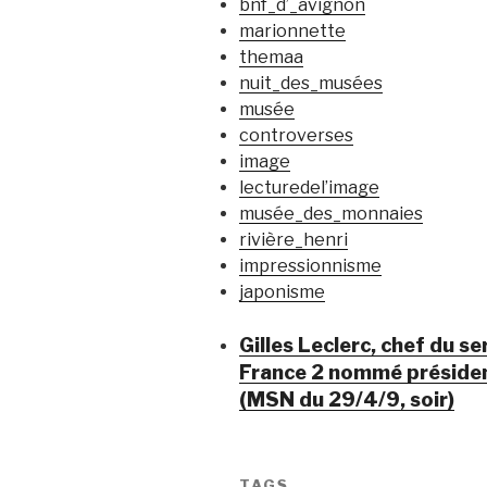
bnf_d’_avignon
marionnette
themaa
nuit_des_musées
musée
controverses
image
lecturedel’image
musée_des_monnaies
rivière_henri
impressionnisme
japonisme
Gilles Leclerc, chef du s
France 2 nommé président
(MSN du 29/4/9, soir)
TAGS