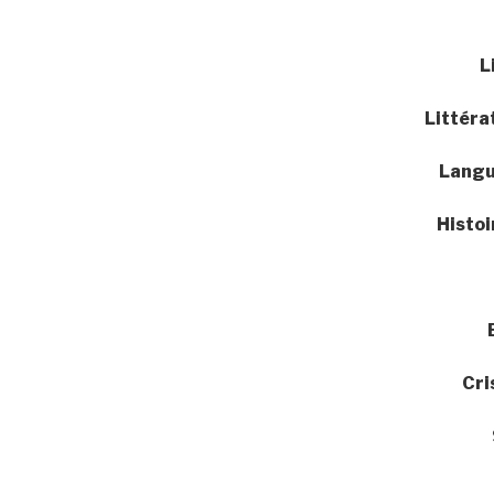
L
Littéra
Langu
Histo
Cri