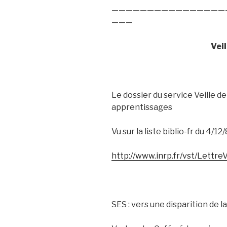
————————————————
———
Vei
Le dossier du service Veille de
apprentissages
Vu sur la liste biblio-fr du 4/12/
http://www.inrp.fr/vst/Lett
SES : vers une disparition de l