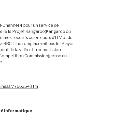
de Channel 4 pour un service de
pelle le Projet Kangaroo(Kangaroo ou
ammes récents ou en cours d’ITV et de
a BBC. Il ne remplacerait pas le IPlayer
ement de la vidéo . La commission
(Competition Commission)pense qu’il
ce
usiness/7766354.stm
té informatique