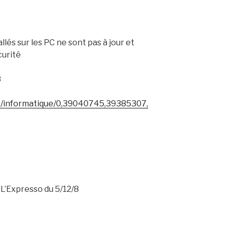
llés sur les PC ne sont pas à jour et
curité
8
es/informatique/0,39040745,39385307,
L’Expresso du 5/12/8