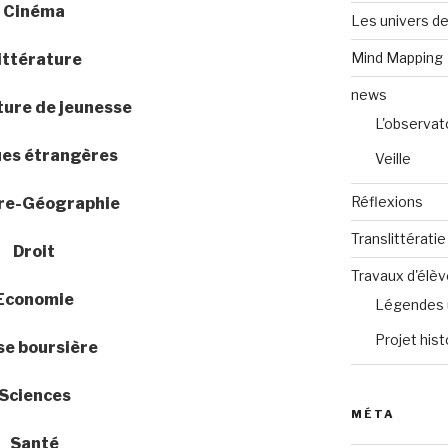
Cinéma
Les univers de
Mind Mapping
ittérature
news
ture de jeunesse
L'observat
es étrangères
Veille
Réflexions
ire-Géographie
Translittératie
Droit
Travaux d'élè
Economie
Légendes 
Projet hist
se boursière
Sciences
MÉTA
Santé