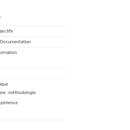
S
jectifs
e Documentation
formation
ique
igne : méthodologie
xpérience