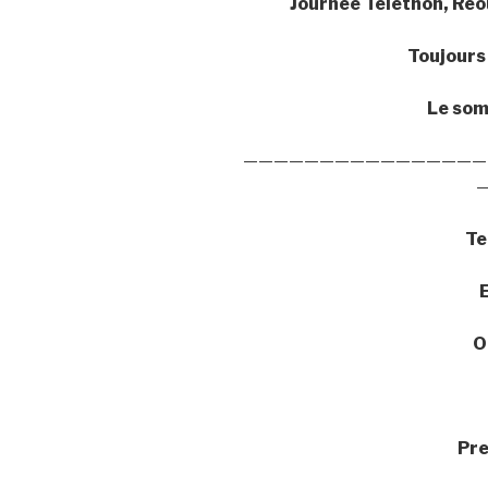
Journée Téléthon, Réo
Toujours 
Le somm
————————————————
Te
O
Pr