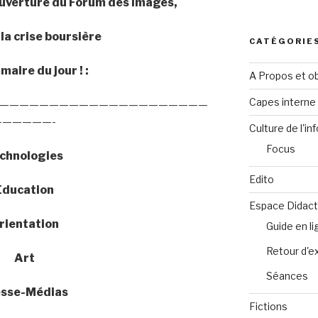
uverture du Forum des Images,
la crise boursière
CATÉGORIE
aire du jour ! :
A Propos et ob
Capes intern
—————————————————————
——————-
Culture de l'in
Focus
chnologies
Edito
Education
Espace Didact
rientation
Guide en l
Retour d'e
Art
Séances
esse-Médias
Fictions