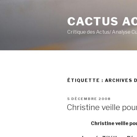
Aller
au
CACTUS A
contenu
principal
Critique des Actus/ Analyse C
ÉTIQUETTE :
ARCHIVES 
PUBLIÉ
5 DÉCEMBRE 2008
LE
Christine veille pou
Christine veille p