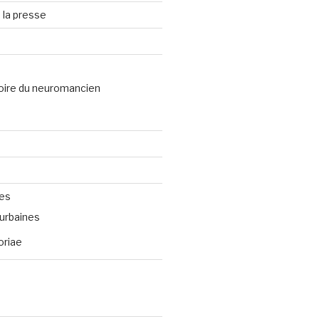
 la presse
oire du neuromancien
ves
urbaines
oriae