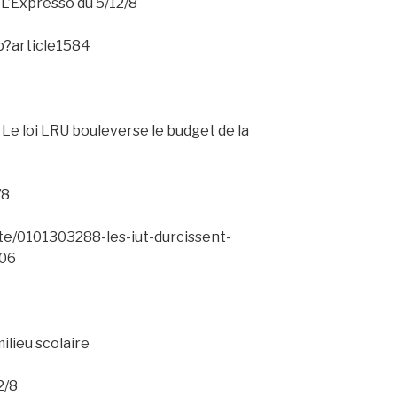
L’Expresso du 5/12/8
p?article1584
 Le loi LRU bouleverse le budget de la
/8
ete/0101303288-les-iut-durcissent-
206
ilieu scolaire
2/8