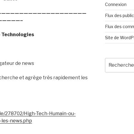
Connexion
————————————————————
Flux des publi
—————–
Flux des com
e Technologies
Site de Word
Recherche
gateur de news
pour
:
recherche et agrège très rapidement les
icle/278702/High-Tech-Humain-ou-
-les-news.php