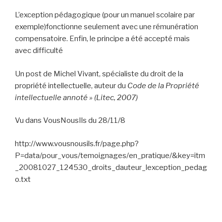
L’exception pédagogique (pour un manuel scolaire par
exemple)fonctionne seulement avec une rémunération
compensatoire. Enfin, le principe a été accepté mais
avec difficulté
Un post de Michel Vivant, spécialiste du droit de la
propriété intellectuelle, auteur du
Code de la Propriété
intellectuelle annoté
» (Litec, 2007)
Vu dans VousNousIls du 28/11/8
http://www.vousnousils.fr/page.php?
P=data/pour_vous/temoignages/en_pratique/&key=itm
_20081027_124530_droits_dauteur_lexception_pedag
o.txt