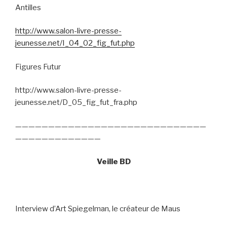
Antilles
http://www.salon-livre-presse-
jeunesse.net/I_04_02_fig_fut.php
Figures Futur
http://www.salon-livre-presse-
jeunesse.net/D_05_fig_fut_fra.php
—————————————————————————————
—————————————
Veille BD
Interview d’Art Spiegelman, le créateur de Maus