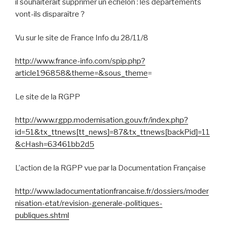
il souhaiterait supprimer un échelon : les départements
vont-ils disparaître ?
Vu sur le site de France Info du 28/11/8
http://www.france-info.com/spip.php?
article196858&theme=&sous_theme
=
Le site de la RGPP
http://www.rgpp.modernisation.gouv.fr/index.php?
id=51&tx_ttnews[tt_news]=87&tx_ttnews[backPid]=11
&cHash=63461bb2d5
L’action de la RGPP vue par la Documentation Française
http://www.ladocumentationfrancaise.fr/dossiers/moder
nisation-etat/revision-generale-politiques-
publiques.shtml