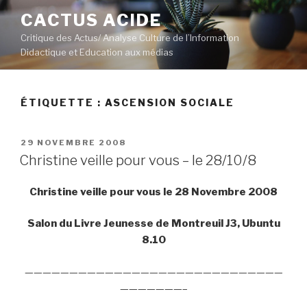
Aller
CACTUS ACIDE
au
Critique des Actus/ Analyse Culture de l’Information
contenu
Didactique et Education aux médias
principal
ÉTIQUETTE :
ASCENSION SOCIALE
PUBLIÉ
29 NOVEMBRE 2008
LE
Christine veille pour vous – le 28/10/8
Christine veille pour vous le 28 Novembre 2008
Salon du Livre Jeunesse de Montreuil J3, Ubuntu
8.10
—————————————————————————————
———————–