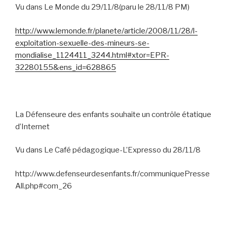
Vu dans Le Monde du 29/11/8(paru le 28/11/8 PM)
http://www.lemonde.fr/planete/article/2008/11/28/l-
exploitation-sexuelle-des-mineurs-se-
mondialise_1124411_3244.html#xtor=EPR-
32280155&ens_id=628865
La Défenseure des enfants souhaite un contrôle étatique
d’Internet
Vu dans Le Café pédagogique-L’Expresso du 28/11/8
http://www.defenseurdesenfants.fr/communiquePresse
All.php#com_26