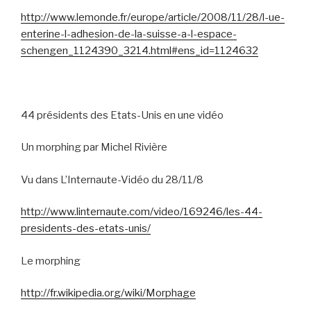
http://www.lemonde.fr/europe/article/2008/11/28/l-ue-
enterine-l-adhesion-de-la-suisse-a-l-espace-
schengen_1124390_3214.html#ens_id=1124632
44 présidents des Etats-Unis en une vidéo
Un morphing par Michel Rivière
Vu dans L’Internaute-Vidéo du 28/11/8
http://www.linternaute.com/video/169246/les-44-
presidents-des-etats-unis/
Le morphing
http://fr.wikipedia.org/wiki/Morphage