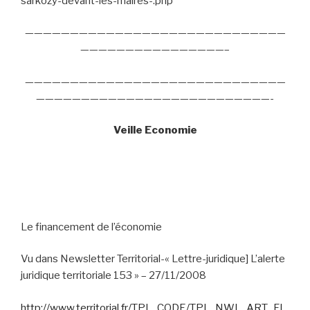
sarkozy-devant-les-maires-.php
—————————————————————————————
————————————————–
—————————————————————————————
——————————————————————————-
Veille Economie
Le financement de l’économie
Vu dans Newsletter Territorial-« Lettre-juridique] L’alerte
juridique territoriale 153 » – 27/11/2008
http://www.territorial.fr/TPL_CODE/TPL_NWL_ART_FI