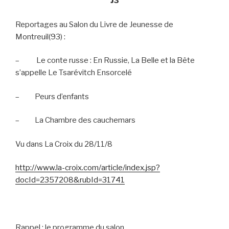
J3
Reportages au Salon du Livre de Jeunesse de
Montreuil(93) :
–
Le conte russe : En Russie, La Belle et la Bête
s’appelle Le Tsarévitch Ensorcelé
–
Peurs d’enfants
–
La Chambre des cauchemars
Vu dans La Croix du 28/11/8
http://www.la-croix.com/article/index.jsp?
docId=2357208&rubId=31741
Rappel : le programme du salon