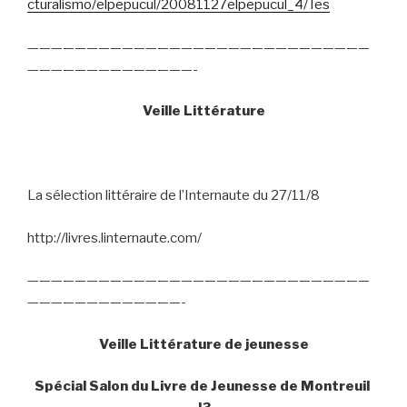
cturalismo/elpepucul/20081127elpepucul_4/Tes
—————————————————————————————
——————————————-
Veille Littérature
La sélection littéraire de l’Internaute du 27/11/8
http://livres.linternaute.com/
—————————————————————————————
—————————————-
Veille Littérature de jeunesse
Spécial Salon du Livre de Jeunesse de Montreuil