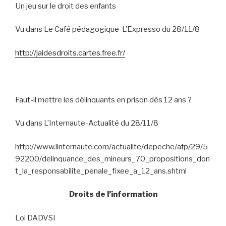
Un jeu sur le droit des enfants
Vu dans Le Café pédagogique-L’Expresso du 28/11/8
http://jaidesdroits.cartes.free.fr/
Faut-il mettre les délinquants en prison dès 12 ans ?
Vu dans L’Internaute-Actualité du 28/11/8
http://www.linternaute.com/actualite/depeche/afp/29/5
92200/delinquance_des_mineurs_70_propositions_don
t_la_responsabilite_penale_fixee_a_12_ans.shtml
Droits de l’information
Loi DADVSI