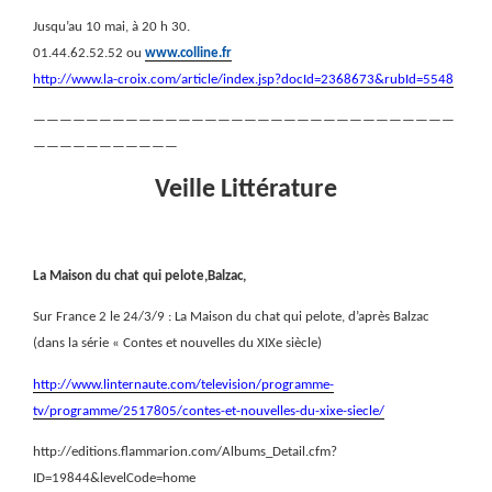
Jusqu’au 10 mai, à 20 h 30.
01.44.62.52.52 ou
www.colline.fr
http://www.la-croix.com/article/index.jsp?docId=2368673&rubId=5548
————————————————————————————————
———————————
Veille Littérature
La Maison du chat qui pelote,Balzac,
Sur France 2 le 24/3/9 : La Maison du chat qui pelote, d’après Balzac
(dans la série « Contes et nouvelles du XIXe siècle)
http://www.linternaute.com/television/programme-
tv/programme/2517805/contes-et-nouvelles-du-xixe-siecle/
http://editions.flammarion.com/Albums_Detail.cfm?
ID=19844&levelCode=home