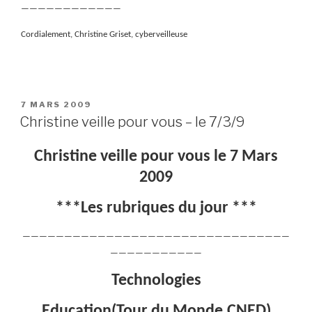
————————————
Cordialement, Christine Griset, cyberveilleuse
PUBLIÉ
7 MARS 2009
LE
Christine veille pour vous – le 7/3/9
Christine veille pour vous le 7 Mars
2009
***Les rubriques du jour ***
————————————————————————————————
———————————
Technologies
Education(Tour du Monde,CNED)