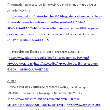
l’information utile et surveiller le web », par Véronique MESGUICH et
Armelle THOMAS :
<
http://www.adbs.fr/net-recherche-2009-le-guide-pratique-pour-mieux-
trouver-l-information-utile-et-surveiller-le-web-61812.htm?
RH=OUVRAGEADBS
>
http://www.adbs.fr/net-recherche-2009-le-guide-
pratique-pour-mieux-trouver-l-information-utile-et-surveiller-le-web-
61812.htm?RH=OUVRAGEADBS
– «
Produire des fils RSS et Atom »,
par Serge COURRIER :
<
http://www.adbs.fr/produire-des-fils-rss-et-atom-63609.htm?
RH=OUVRAGEADBS
>
http://www.adbs.fr/produire-des-fils-rss-et-atom-
63609.htm?RH=OUVRAGEADBS
OUTILS
–
Mise à jour des « Outils de recherche web »,
par Véronique
MESGUICH, en annexe à l’ouvrage « Net recherche 2009 » :
<
http://www.adbs.fr/outils-de-recherche-web-828.htm?
RH=1214314880901&RF=OUTILS_RECHWEB
>
http://www.adbs.fr/outils-