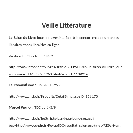
————————————————————————————————
———————————–
Veille Littérature
Le Salon du Livre
joue son avenir … face à la concurrence des grandes
libraires et des librairies en ligne
Vu dans Le Monde du 5/3/9
http://www.lemonde.fr/livres/article/2009/03/05/le-salon-du-livre-joue-
son-avenir_1163485_3260.html#ens_id=1139216
Le Romantisme :
TDC du 15/2/9 :
http://www.cndp.fr/Produits/DetailSimp.asp?ID=136173
Marcel Pagnol :
TDC du 1/3/9
http://www.cndp.fr/lesScripts/bandeau/bandeau.asp?
bas=http://www.cndp.fr/RevueTDC/resultat_salon.asp?mot=%E9crivain