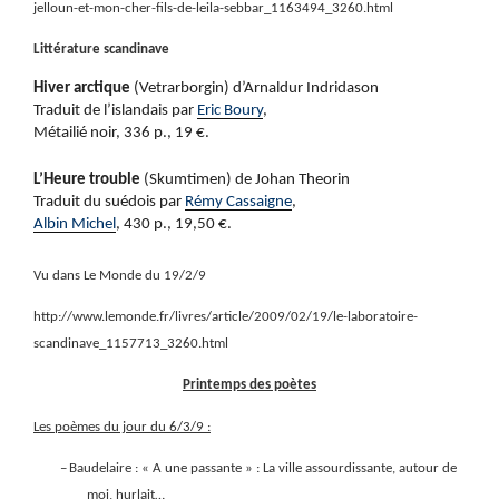
jelloun-et-mon-cher-fils-de-leila-sebbar_1163494_3260.html
Littérature scandinave
Hiver arctique
(Vetrarborgin) d’Arnaldur Indridason
Traduit de l’islandais par
Eric Boury
,
Métailié noir, 336 p., 19 €.
L’Heure trouble
(Skumtimen) de Johan Theorin
Traduit du suédois par
Rémy Cassaigne
,
Albin Michel
, 430 p., 19,50 €.
Vu dans Le Monde du 19/2/9
http://www.lemonde.fr/livres/article/2009/02/19/le-laboratoire-
scandinave_1157713_3260.html
Printemps des poètes
Les poèmes du jour du 6/3/9 :
–
Baudelaire : « A une passante » : La ville assourdissante, autour de
moi, hurlait…