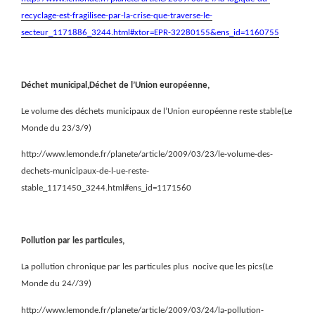
recyclage-est-fragilisee-par-la-crise-que-traverse-le-
secteur_1171886_3244.html#xtor=EPR-32280155&ens_id=1160755
Déchet municipal,Déchet de l’Union européenne,
Le volume des déchets municipaux de l’Union européenne reste stable(Le
Monde du 23/3/9)
http://www.lemonde.fr/planete/article/2009/03/23/le-volume-des-
dechets-municipaux-de-l-ue-reste-
stable_1171450_3244.html#ens_id=1171560
Pollution par les particules,
La pollution chronique par les particules plus
nocive que les pics(Le
Monde du 24//39)
http://www.lemonde.fr/planete/article/2009/03/24/la-pollution-