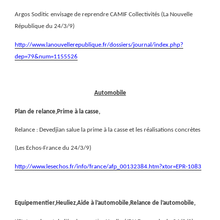
Argos Soditic envisage de reprendre CAMIF Collectivités (La Nouvelle
République du 24/3/9)
http://www.lanouvellerepublique.fr/dossiers/journal/index.php?
dep=79&num=1155526
Automobile
Plan de relance,Prime à la casse,
Relance : Devedjian salue la prime à la casse et les réalisations concrètes
(Les Echos-France du 24/3/9)
http://www.lesechos.fr/info/france/afp_00132384.htm?xtor=EPR-1083
Equipementier,Heuliez,Aide à l’automobile,Relance de l’automobile,