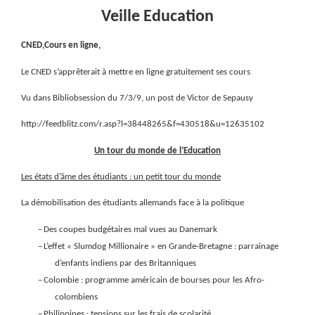
Veille Education
CNED,Cours en ligne,
Le CNED s’apprêterait à mettre en ligne gratuitement ses cours
Vu dans Bibliobsession du 7/3/9, un post de Victor de Sepausy
http://feedblitz.com/r.asp?l=38448265&f=430518&u=12635102
Un tour du monde de l’Education
Les états d’âme des étudiants : un petit tour du monde
La démobilisation des étudiants allemands face à la politique
–
Des coupes budgétaires mal vues au Danemark
–
L’effet « Slumdog Millionaire » en Grande-Bretagne : parrainage
d’enfants indiens par des Britanniques
–
Colombie : programme américain de bourses pour les Afro-
colombiens
–
Philippines : tensions sur les frais de scolarité