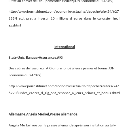
L’Etat au chevet de l’équipementier Heuliez(JDN Economie du 24/3/9)
http://www.journaldunet.com/economie/actualite/depeche/afp/24/627
155/l_etat_pret_a_investir_10_millions_d_euros_dans_le_carossier_heuli
ez.shtml
International
Etats-Unis, Banque-Assurances,AIG,
Des cadres de l’assureur AIG ont renoncé à leurs primes et bonus(JDN
Economie du 24/3/9)
http://www.journaldunet.com/economie/actualite/depeche/reuters/24/
627083/des_cadres_d_aig_ont_renonce_a_leurs_primes_et_bonus.shtml
Allemagne,Angela Merkel,Presse allemande,
Angela Merkel vue par la presse allemande après son invitation au talk-