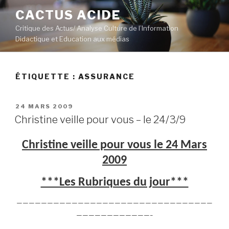
Aller
CACTUS ACIDE
au
Critique des Actus/ Analyse Culture de l’Information
contenu
Didactique et Education aux médias
principal
ÉTIQUETTE :
ASSURANCE
PUBLIÉ
24 MARS 2009
LE
Christine veille pour vous – le 24/3/9
Christine veille pour vous le 24 Mars
2009
***Les Rubriques du jour***
————————————————————————————————
————————————–