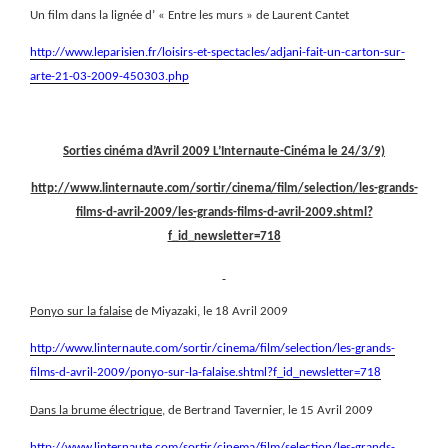
Un film dans la lignée d’ « Entre les murs » de Laurent Cantet
http://www.leparisien.fr/loisirs-et-spectacles/adjani-fait-un-carton-sur-
arte-21-03-2009-450303.php
Sorties cinéma d’Avril 2009 L’Internaute-Cinéma le 24/3/9)
http://www.linternaute.com/sortir/cinema/film/selection/les-grands-
films-d-avril-2009/les-grands-films-d-avril-2009.shtml?
f_id_newsletter=718
Ponyo sur la falaise
de Miyazaki, le 18 Avril 2009
http://www.linternaute.com/sortir/cinema/film/selection/les-grands-
films-d-avril-2009/ponyo-sur-la-falaise.shtml?f_id_newsletter=718
Dans la brume électrique
, de Bertrand Tavernier, le 15 Avril 2009
http://www.linternaute.com/sortir/cinema/film/selection/les-grands-