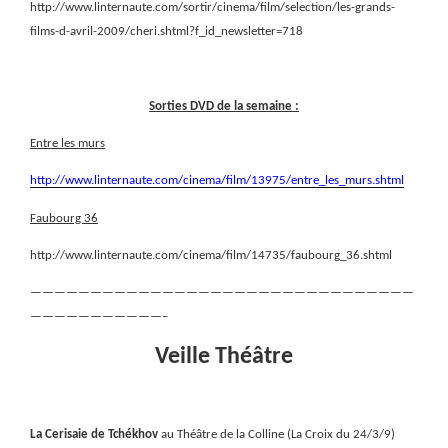
http://www.linternaute.com/sortir/cinema/film/selection/les-grands-
films-d-avril-2009/cheri.shtml?f_id_newsletter=718
Sorties DVD de la semaine :
Entre les murs
http://www.linternaute.com/cinema/film/13975/entre_les_murs.shtml
Faubourg 36
http://www.linternaute.com/cinema/film/14735/faubourg_36.shtml
————————————————————————————————
———————————–
Veille Théâtre
La Cerisaie de Tchékhov
au Théâtre de la Colline (La Croix du 24/3/9)