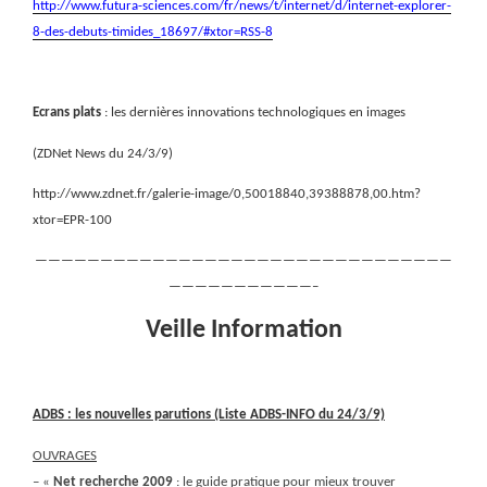
http://www.futura-sciences.com/fr/news/t/internet/d/internet-explorer-
8-des-debuts-timides_18697/#xtor=RSS-8
Ecrans plats
: les dernières innovations technologiques en images
(ZDNet News du 24/3/9)
http://www.zdnet.fr/galerie-image/0,50018840,39388878,00.htm?
xtor=EPR-100
————————————————————————————————
———————————–
Veille Information
ADBS : les nouvelles parutions (Liste ADBS-INFO du 24/3/9)
OUVRAGES
– «
Net recherche 2009
: le guide pratique pour mieux trouver