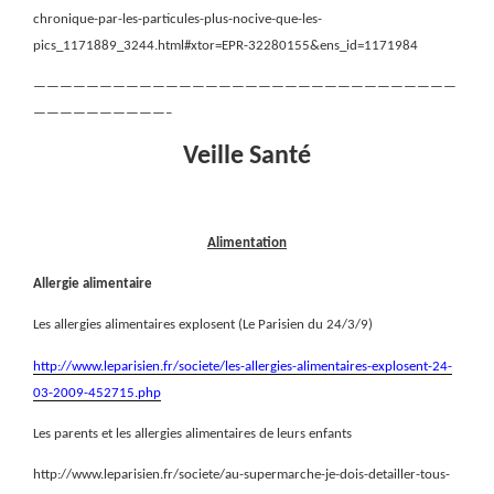
chronique-par-les-particules-plus-nocive-que-les-
pics_1171889_3244.html#xtor=EPR-32280155&ens_id=1171984
————————————————————————————————
——————————–
Veille Santé
Alimentation
Allergie alimentaire
Les allergies alimentaires explosent (Le Parisien du 24/3/9)
http://www.leparisien.fr/societe/les-allergies-alimentaires-explosent-24-
03-2009-452715.php
Les parents et les allergies alimentaires de leurs enfants
http://www.leparisien.fr/societe/au-supermarche-je-dois-detailler-tous-