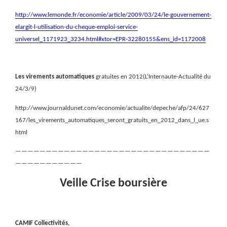
http://www.lemonde.fr/economie/article/2009/03/24/le-gouvernement-
elargit-l-utilisation-du-cheque-emploi-service-
universel_1171923_3234.html#xtor=EPR-32280155&ens_id=1172008
Les virements automatiques
gratuites en 2012(L’Internaute-Actualité du
24/3/9)
http://www.journaldunet.com/economie/actualite/depeche/afp/24/627
167/les_virements_automatiques_seront_gratuits_en_2012_dans_l_ue.s
html
————————————————————————————————
———————————
Veille Crise boursière
CAMIF Collectivités,