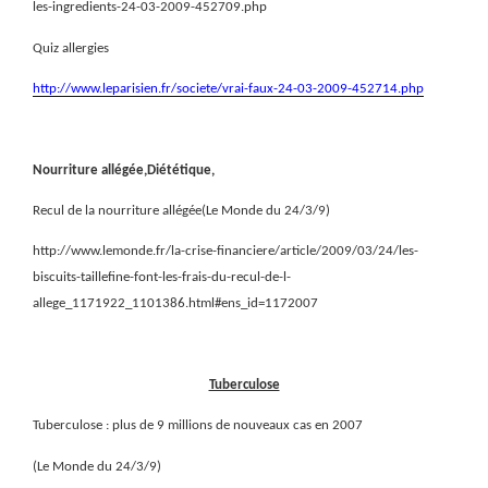
les-ingredients-24-03-2009-452709.php
Quiz allergies
http://www.leparisien.fr/societe/vrai-faux-24-03-2009-452714.php
Nourriture allégée,Diététique,
Recul de la nourriture allégée(Le Monde du 24/3/9)
http://www.lemonde.fr/la-crise-financiere/article/2009/03/24/les-
biscuits-taillefine-font-les-frais-du-recul-de-l-
allege_1171922_1101386.html#ens_id=1172007
Tuberculose
Tuberculose : plus de 9 millions de nouveaux cas en 2007
(Le Monde du 24/3/9)