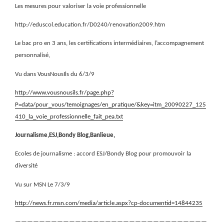
Les mesures pour valoriser la voie professionnelle
http://eduscol.education.fr/D0240/renovation2009.htm
Le bac pro en 3 ans, les certifications intermédiaires, l’accompagnement
personnalisé,
Vu dans VousNousIls du 6/3/9
http://www.vousnousils.fr/page.php?
P=data/pour_vous/temoignages/en_pratique/&key=itm_20090227_125
410_la_voie_professionnelle_fait_pea.txt
Journalisme,ESJ,Bondy Blog,Banlieue,
Ecoles de journalisme : accord ESJ/Bondy Blog pour promouvoir la
diversité
Vu sur MSN Le 7/3/9
http://news.fr.msn.com/media/article.aspx?cp-documentid=14844235
————————————————————————————————