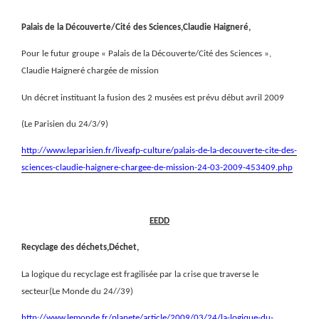
Palais de la Découverte/Cité des Sciences,Claudie Haigneré,
Pour le futur groupe « Palais de la Découverte/Cité des Sciences »,
Claudie Haigneré chargée de mission
Un décret instituant la fusion des 2 musées est prévu début avril 2009
(Le Parisien du 24/3/9)
http://www.leparisien.fr/liveafp-culture/palais-de-la-decouverte-cite-des-
sciences-claudie-haignere-chargee-de-mission-24-03-2009-453409.php
EEDD
Recyclage des déchets,Déchet,
La logique du recyclage est fragilisée par la crise que traverse le
secteur(Le Monde du 24//39)
http://www.lemonde.fr/planete/article/2009/03/24/la-logique-du-