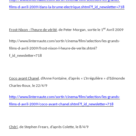
films-d-avril-2009/dans-la-brume-electrique.shtml?f_id_newsletter=718
er
Frost-Nixon : l’heure de vérité
, de Peter Morgan, sortie le 1
Avril 2009
http://www.linternaute.com/sortir/cinema/film/selection/les-grands-
films-d-avril-2009/frost-nixon-l-heure-de-verite.shtml?
f_id_newsletter=718
Coco avant Chanel
, d’Anne Fontaine, d’après « L’Irrégulière » d’Edmonde
Charles-Roux, le 22/4/9
http://www.linternaute.com/sortir/cinema/film/selection/les-grands-
films-d-avril-2009/coco-avant-chanel.shtml?f_id_newsletter=718
Chéri,
de Stephen Frears, d’après Colette, le 8/4/9