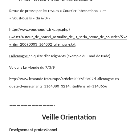
Revue de presse par les revues « Courrier international » et
« VousNousIls » du 6/3/9
http://www.vousnousils.fr/page.php?
P=data/autour_de_nous/l_actualite_de_la_se/la_revue_de_courrier/&ke
y=itm_20090303_164002_allemagne.txt
L’Allemagne
en quête d’enseignants (exemple du Land de Bade)
Vu dans Le Monde du 7/3/9
http://www.lemonde.fr/europe/article/2009/03/07/l-allemagne-en-
quete-d-enseignants_1164880_3214.html#ens_id=1148656
————————————————————————————————
————————————-
Veille Orientation
Enseignement professionnel