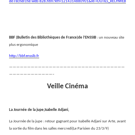
de-recherche-web-828.htm?RH=1214314880901&RF=OUTILS_RECHWEB
BBF (Bulletin des Bibliothèques de France)de l’ENSSIB
: un nouveau site
plus ergonomique
http://bbf.enssib.fr
————————————————————————————————
————————————–
Veille Cinéma
La Journée de la jupe,Isabelle Adjani,
La Journée de la jupe : retour gagnant pour Isabelle Adjani sur Arte, avant
la sortie du film dans les salles mercredi(Le Parisien du 23/3/9)