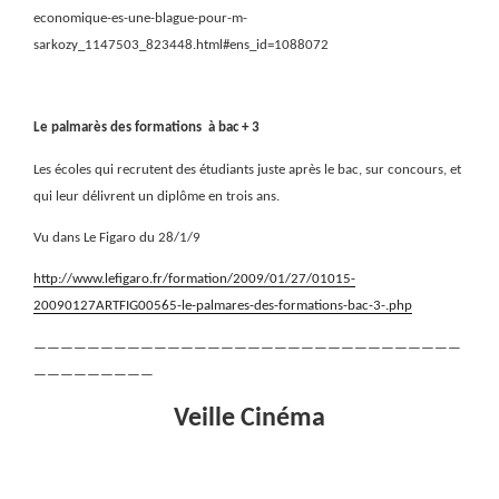
economique-es-une-blague-pour-m-
sarkozy_1147503_823448.html#ens_id=1088072
Le palmarès des formations
à bac + 3
Les écoles qui recrutent des étudiants juste après le bac, sur concours, et
qui leur délivrent un diplôme en trois ans.
Vu dans Le Figaro du 28/1/9
http://www.lefigaro.fr/formation/2009/01/27/01015-
20090127ARTFIG00565-le-palmares-des-formations-bac-3-.php
————————————————————————————————
—————————
Veille Cinéma