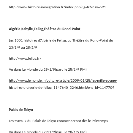
http://www.histoire-immigration.fr/index.php?lg=fr&nav=591
Algérie,Kabylie,Fellag,Théâtre du Rond-Point,
Les 1001 histoires d’Algérie de Fellag, au Théâtre du Rond-Point du
23/1/9 au 28/2/9
http://www.fellag.fr/
Vu dans Le Monde du 29/1/9(paru le 28/1/9 PM)
http://www.lemonde.fr/culture/article/2009/01/28/les-mille-et-une-
histoires-d-algerie-de-fellag_1147640_3246.html#ens_id=1147709
Palais de Tokyo
Les travaux du Palais de Tokyo commenceront dès le Printemps
Vu dans Le Monde du 29/1/9(paru le 28/1/9 PM)