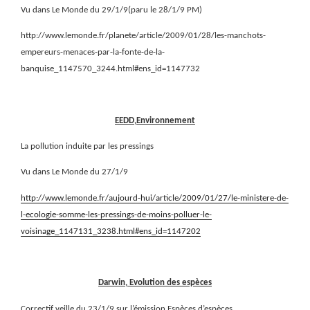
Vu dans Le Monde du 29/1/9(paru le 28/1/9 PM)
http://www.lemonde.fr/planete/article/2009/01/28/les-manchots-
empereurs-menaces-par-la-fonte-de-la-
banquise_1147570_3244.html#ens_id=1147732
EEDD,Environnement
La pollution induite par les pressings
Vu dans Le Monde du 27/1/9
http://www.lemonde.fr/aujourd-hui/article/2009/01/27/le-ministere-de-
l-ecologie-somme-les-pressings-de-moins-polluer-le-
voisinage_1147131_3238.html#ens_id=1147202
Darwin, Evolution des espèces
Correctif veille du 23/1/9 sur l’émission Espèces d’espèces