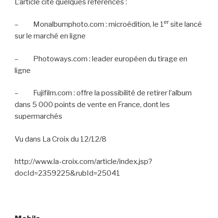
L’article cite quelques références :
er
–
Monalbumphoto.com : microédition, le 1
site lancé
sur le marché en ligne
–
Photoways.com : leader européen du tirage en
ligne
–
Fujifilm.com : offre la possibilité de retirer l’album
dans 5 000 points de vente en France, dont les
supermarchés
Vu dans La Croix du 12/12/8
http://www.la-croix.com/article/index.jsp?
docId=2359225&rubId=25041