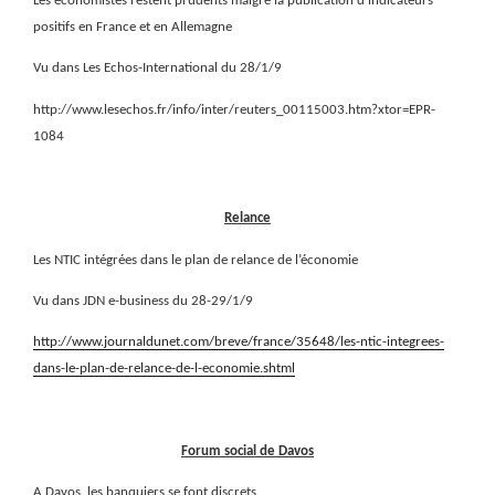
Les économistes restent prudents malgré la publication d’indicateurs
positifs en France et en Allemagne
Vu dans Les Echos-International du 28/1/9
http://www.lesechos.fr/info/inter/reuters_00115003.htm?xtor=EPR-
1084
Relance
Les NTIC intégrées dans le plan de relance de l’économie
Vu dans JDN e-business du 28-29/1/9
http://www.journaldunet.com/breve/france/35648/les-ntic-integrees-
dans-le-plan-de-relance-de-l-economie.shtml
Forum social de Davos
A Davos, les banquiers se font discrets