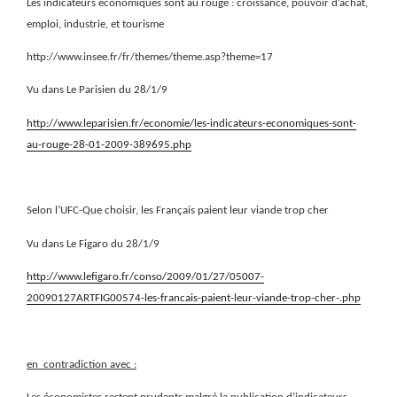
Les indicateurs économiques sont au rouge : croissance, pouvoir d’achat,
emploi, industrie, et tourisme
http://www.insee.fr/fr/themes/theme.asp?theme=17
Vu dans Le Parisien du 28/1/9
http://www.leparisien.fr/economie/les-indicateurs-economiques-sont-
au-rouge-28-01-2009-389695.php
Selon l’UFC-Que choisir, les Français paient leur viande trop cher
Vu dans Le Figaro du 28/1/9
http://www.lefigaro.fr/conso/2009/01/27/05007-
20090127ARTFIG00574-les-francais-paient-leur-viande-trop-cher-.php
en
contradiction avec :