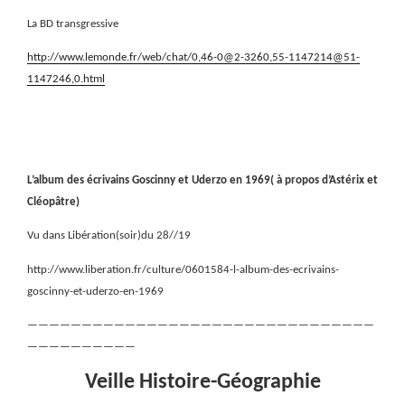
La BD transgressive
http://www.lemonde.fr/web/chat/0,46-0@2-3260,55-1147214@51-
1147246,0.html
L’album des écrivains Goscinny et Uderzo en 1969( à propos d’Astérix et
Cléopâtre)
Vu dans Libération(soir)du 28//19
http://www.liberation.fr/culture/0601584-l-album-des-ecrivains-
goscinny-et-uderzo-en-1969
————————————————————————————————
——————————
Veille Histoire-Géographie