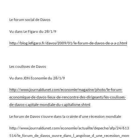
Le forum social de Davos
Vu dans Le Figaro du 28/1/9
http://blog.lefigaro.fr/davos/2009/01/le-forum-de-davos-de-a-a-z.html
Les coulisses de Davos
Vu dans JDN Economie du 28/1/9
http://www.journaldunet.com/economie/magazine/photo/le-forum-
economique-de-davos-lieux-de-rencontre-des-dirigeants/les-coulisses-
de-davos-capitale-mondiale-du-capitalisme.shtml
Le forum de Davos s’ouvre dans la crainte d’une récession mondiale
http://www.journaldunet.com/economie/actualite/depeche/afp/24/613
514/le_forum_de_davos_ouvre_dans_l_angoisse_d_une_recession_mon