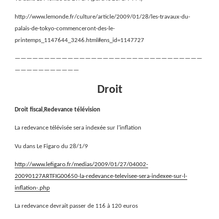
http://www.lemonde.fr/culture/article/2009/01/28/les-travaux-du-
palais-de-tokyo-commenceront-des-le-
printemps_1147644_3246.html#ens_id=1147727
————————————————————————————————
———————————
Droit
Droit fiscal,Redevance télévision
La redevance télévisée sera indexée sur l’inflation
Vu dans Le Figaro du 28/1/9
http://www.lefigaro.fr/medias/2009/01/27/04002-
20090127ARTFIG00650-la-redevance-televisee-sera-indexee-sur-l-
inflation-.php
La redevance devrait passer de 116 à 120 euros