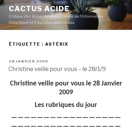
Aller
CACTUS ACIDE
au
Critique des Actus/ Analyse Culture de l’Information
contenu
Didactique et Education aux médias
principal
ÉTIQUETTE :
ASTÉRIX
PUBLIÉ
28 JANVIER 2009
LE
Christine veille pour vous – le 28/1/9
Christine veille pour vous le 28 Janvier
2009
Les rubriques du jour
—————————————————
—————————————————