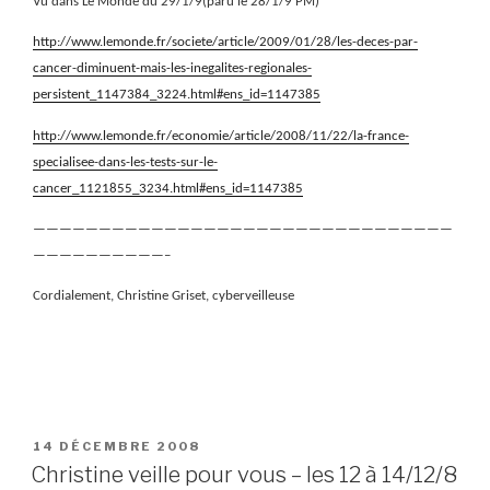
Vu dans Le Monde du 29/1/9(paru le 28/1/9 PM)
http://www.lemonde.fr/societe/article/2009/01/28/les-deces-par-
cancer-diminuent-mais-les-inegalites-regionales-
persistent_1147384_3224.html#ens_id=1147385
http://www.lemonde.fr/economie/article/2008/11/22/la-france-
specialisee-dans-les-tests-sur-le-
cancer_1121855_3234.html#ens_id=1147385
————————————————————————————————
——————————–
Cordialement, Christine Griset, cyberveilleuse
PUBLIÉ
14 DÉCEMBRE 2008
LE
Christine veille pour vous – les 12 à 14/12/8