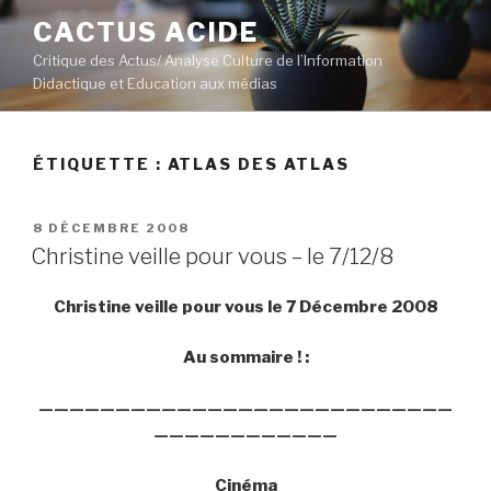
Aller
CACTUS ACIDE
au
Critique des Actus/ Analyse Culture de l’Information
contenu
Didactique et Education aux médias
principal
ÉTIQUETTE :
ATLAS DES ATLAS
PUBLIÉ
8 DÉCEMBRE 2008
LE
Christine veille pour vous – le 7/12/8
Christine veille pour vous le 7 Décembre 2008
Au sommaire ! :
———————————————————————————
————————————
Cinéma