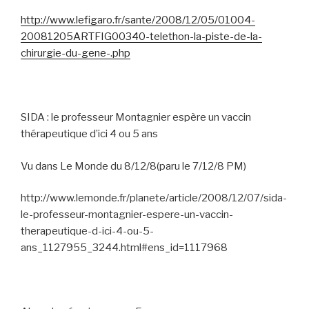
http://www.lefigaro.fr/sante/2008/12/05/01004-
20081205ARTFIG00340-telethon-la-piste-de-la-
chirurgie-du-gene-.php
SIDA : le professeur Montagnier espère un vaccin
thérapeutique d’ici 4 ou 5 ans
Vu dans Le Monde du 8/12/8(paru le 7/12/8 PM)
http://www.lemonde.fr/planete/article/2008/12/07/sida-
le-professeur-montagnier-espere-un-vaccin-
therapeutique-d-ici-4-ou-5-
ans_1127955_3244.html#ens_id=1117968