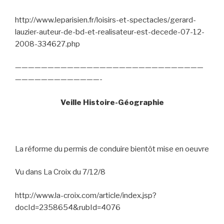
http://www.leparisien.fr/loisirs-et-spectacles/gerard-
lauzier-auteur-de-bd-et-realisateur-est-decede-07-12-
2008-334627.php
—————————————————————————————
—————————————-
Veille Histoire-Géographie
La réforme du permis de conduire bientôt mise en oeuvre
Vu dans La Croix du 7/12/8
http://www.la-croix.com/article/index.jsp?
docId=2358654&rubId=4076