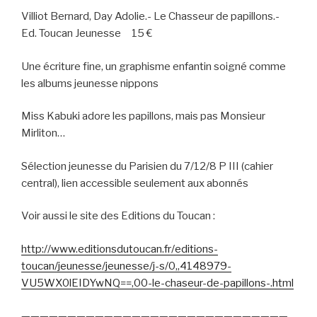
Villiot Bernard, Day Adolie.- Le Chasseur de papillons.-
Ed. Toucan Jeunesse
15 €
Une écriture fine, un graphisme enfantin soigné comme
les albums jeunesse nippons
Miss Kabuki adore les papillons, mais pas Monsieur
Mirliton…
Sélection jeunesse du Parisien du 7/12/8 P III (cahier
central), lien accessible seulement aux abonnés
Voir aussi le site des Editions du Toucan :
http://www.editionsdutoucan.fr/editions-
toucan/jeunesse/jeunesse/j-s/0,,4148979-
VU5WX0lEIDYwNQ==,00-le-chaseur-de-papillons-.html
—————————————————————————————