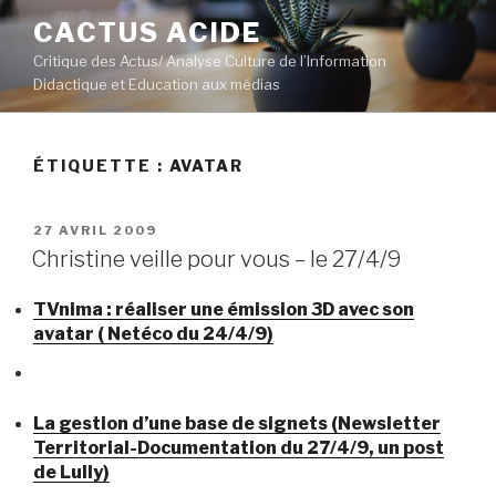
Aller
CACTUS ACIDE
au
Critique des Actus/ Analyse Culture de l’Information
contenu
Didactique et Education aux médias
principal
ÉTIQUETTE :
AVATAR
PUBLIÉ
27 AVRIL 2009
LE
Christine veille pour vous – le 27/4/9
TVnima : réaliser une émission 3D avec son
avatar ( Netéco du 24/4/9)
La gestion d’une base de signets (Newsletter
Territorial-Documentation du 27/4/9, un post
de Lully)