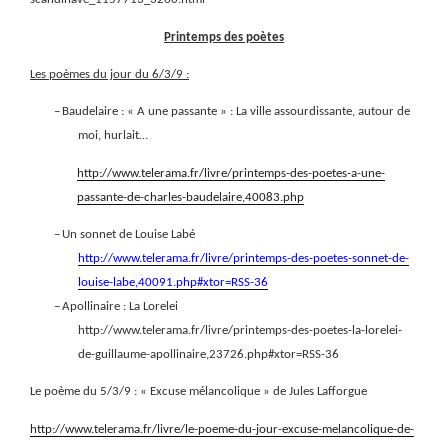
Printemps des poètes
Les poèmes du jour du 6/3/9 :
–
Baudelaire : « A une passante » : La ville assourdissante, autour de
moi, hurlait…
http://www.telerama.fr/livre/printemps-des-poetes-a-une-
passante-de-charles-baudelaire,40083.php
–
Un sonnet de Louise Labé
http://www.telerama.fr/livre/printemps-des-poetes-sonnet-de-
louise-labe,40091.php#xtor=RSS-36
–
Apollinaire : La Lorelei
http://www.telerama.fr/livre/printemps-des-poetes-la-lorelei-
de-guillaume-apollinaire,23726.php#xtor=RSS-36
Le poème du 5/3/9 : « Excuse mélancolique » de Jules Lafforgue
http://www.telerama.fr/livre/le-poeme-du-jour-excuse-melancolique-de-