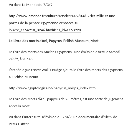
Vu dans Le Monde du 7/3/9
http://www.lemonde.fr/culture/article/2009/03/07/les-mille-et-une-
portes-de-la-pensee-egyptienne-exposees-au-
louvre_1164910_3246.html#ens_id=1163923
Le Livre des morts d’Ani, Papyrus, British Museum, Mort
Le Livre des morts des Anciens Egyptiens : une émission d’Arte le Samedi
7/3/9, à 20h45
L’archéologue Ernest Wallis-Budge ajouta le Livre des Morts des Egyptiens
au British Museum
http://www.egyptologica.be/papyrus_ani/pa_index.htm
Le Livre des Morts d’Ani, papyrus de 23 mètres, est une sorte de jugement
après la mort
Vu dans L’Internaute-Télévision du 7/3/9, un documentaire d’1h25 de
Petra Haffter