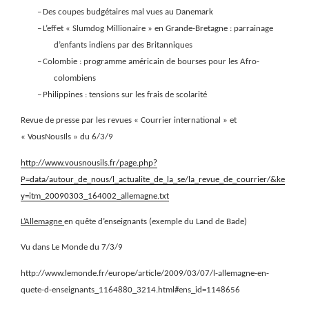
–
Des coupes budgétaires mal vues au Danemark
–
L’effet « Slumdog Millionaire » en Grande-Bretagne : parrainage
d’enfants indiens par des Britanniques
–
Colombie : programme américain de bourses pour les Afro-
colombiens
–
Philippines : tensions sur les frais de scolarité
Revue de presse par les revues « Courrier international » et
« VousNousIls » du 6/3/9
http://www.vousnousils.fr/page.php?
P=data/autour_de_nous/l_actualite_de_la_se/la_revue_de_courrier/&ke
y=itm_20090303_164002_allemagne.txt
L’Allemagne
en quête d’enseignants (exemple du Land de Bade)
Vu dans Le Monde du 7/3/9
http://www.lemonde.fr/europe/article/2009/03/07/l-allemagne-en-
quete-d-enseignants_1164880_3214.html#ens_id=1148656