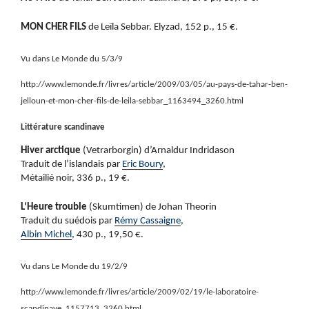
MON CHER FILS
de Leïla Sebbar. Elyzad, 152 p., 15 €.
Vu dans Le Monde du 5/3/9
http://www.lemonde.fr/livres/article/2009/03/05/au-pays-de-tahar-ben-
jelloun-et-mon-cher-fils-de-leila-sebbar_1163494_3260.html
Littérature scandinave
Hiver arctique
(Vetrarborgin) d’Arnaldur Indridason
Traduit de l’islandais par
Eric Boury
,
Métailié noir, 336 p., 19 €.
L’Heure trouble
(Skumtimen) de Johan Theorin
Traduit du suédois par
Rémy Cassaigne
,
Albin Michel
, 430 p., 19,50 €.
Vu dans Le Monde du 19/2/9
http://www.lemonde.fr/livres/article/2009/02/19/le-laboratoire-
scandinave_1157713_3260.html