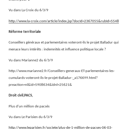
Vu dans La Croix du 6/3/9
http://www.la-croix.com/article/index.jsp?docId=2367055&rubId=5548
Réforme territoriale
Conseillers généraux et parlementaires voteront-ils le projet Balladur qui
menace leurs intérêts : indemnités et influence politique locale ?
Vu dans Marianne2 du 6/3/9
http://www.marianne2.fr/Conseillers-generaux-ET-parlementaires-les-
cumulards-voteront-ils-le-projet-Balladur-_a176699.html?
preaction=nl&id=5908634&idnl=25621&
Droit civil,PACS,
Plus d’un million de pacsés
Vu dans Le Parisien du 6/3/9
http://www.leparisien.fr/societe/plus-de-1-million-de-pacses-06-03-