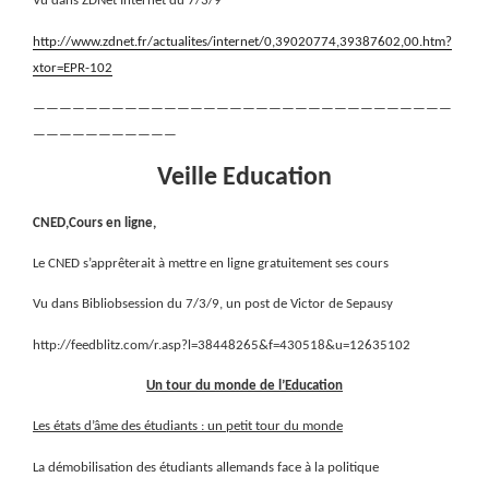
Vu dans ZDNet Internet du 7/3/9
http://www.zdnet.fr/actualites/internet/0,39020774,39387602,00.htm?
xtor=EPR-102
————————————————————————————————
———————————
Veille Education
CNED,Cours en ligne,
Le CNED s’apprêterait à mettre en ligne gratuitement ses cours
Vu dans Bibliobsession du 7/3/9, un post de Victor de Sepausy
http://feedblitz.com/r.asp?l=38448265&f=430518&u=12635102
Un tour du monde de l’Education
Les états d’âme des étudiants : un petit tour du monde
La démobilisation des étudiants allemands face à la politique