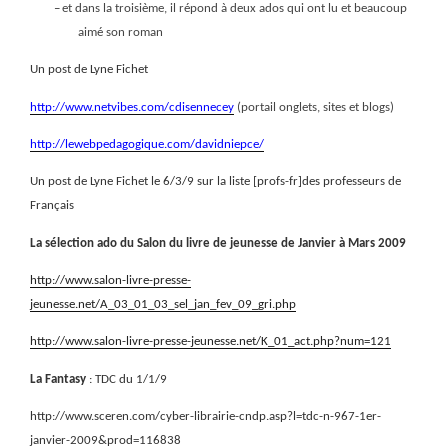
–
et dans la troisième, il répond à deux ados qui ont lu et beaucoup
aimé son roman
Un post de Lyne Fichet
http://www.netvibes.com/cdisennecey
(portail onglets, sites et blogs)
http://lewebpedagogique.com/davidniepce/
Un post de Lyne Fichet le 6/3/9 sur la liste [profs-fr]des professeurs de
Français
La sélection ado du Salon du livre de jeunesse de Janvier à Mars 2009
http://www.salon-livre-presse-
jeunesse.net/A_03_01_03_sel_jan_fev_09_gri.php
http://www.salon-livre-presse-jeunesse.net/K_01_act.php?num=121
La Fantasy
: TDC du 1/1/9
http://www.sceren.com/cyber-librairie-cndp.asp?l=tdc-n-967-1er-
janvier-2009&prod=116838