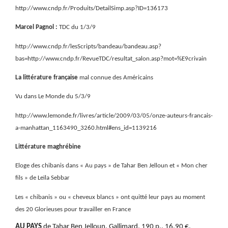
http://www.cndp.fr/Produits/DetailSimp.asp?ID=136173
Marcel Pagnol :
TDC du 1/3/9
http://www.cndp.fr/lesScripts/bandeau/bandeau.asp?
bas=http://www.cndp.fr/RevueTDC/resultat_salon.asp?mot=%E9crivain
La littérature française
mal connue des Américains
Vu dans Le Monde du 5/3/9
http://www.lemonde.fr/livres/article/2009/03/05/onze-auteurs-francais-
a-manhattan_1163490_3260.html#ens_id=1139216
Littérature maghrébine
Eloge des chibanis dans « Au pays » de Tahar Ben Jelloun et « Mon cher
fils » de Leïla Sebbar
Les « chibanis » ou « cheveux blancs » ont quitté leur pays au moment
des 20 Glorieuses pour travailler en France
AU PAYS
de Tahar Ben Jelloun. Gallimard, 190 p., 16,90 €.