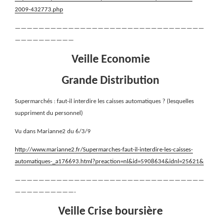
2009-432773.php
————————————————————————————————
——————————
Veille Economie
Grande Distribution
Supermarchés : faut-il interdire les caisses automatiques ? (lesquelles
suppriment du personnel)
Vu dans Marianne2 du 6/3/9
http://www.marianne2.fr/Supermarches-faut-il-interdire-les-caisses-
automatiques-_a176693.html?preaction=nl&id=5908634&idnl=25621&
————————————————————————————————
——————————-
Veille Crise boursière