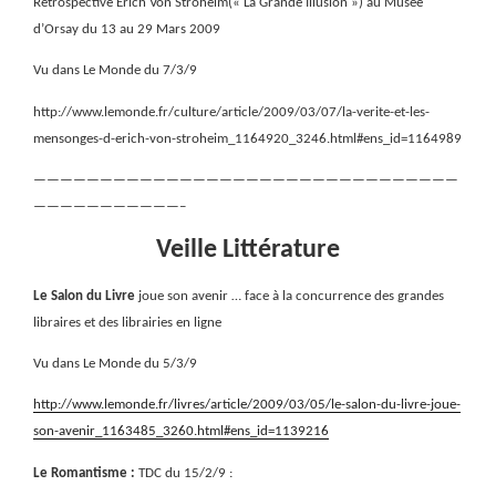
Rétrospective Erich Von Stroheim(« La Grande Illusion ») au Musée
d’Orsay du 13 au 29 Mars 2009
Vu dans Le Monde du 7/3/9
http://www.lemonde.fr/culture/article/2009/03/07/la-verite-et-les-
mensonges-d-erich-von-stroheim_1164920_3246.html#ens_id=1164989
————————————————————————————————
———————————–
Veille Littérature
Le Salon du Livre
joue son avenir … face à la concurrence des grandes
libraires et des librairies en ligne
Vu dans Le Monde du 5/3/9
http://www.lemonde.fr/livres/article/2009/03/05/le-salon-du-livre-joue-
son-avenir_1163485_3260.html#ens_id=1139216
Le Romantisme :
TDC du 15/2/9 :