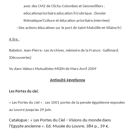
avec des CM2 de Clichy-Colombes et Gennevilliers :
educationprioritaire.education.fr(rubrique : Dossier
thématique/Culture et éducation prioritaire,Interview)
–
Des actions éducatives sur le port de Saint-Malo(Ille-et-Vilaine.fr)
A lire :
Babelon, Jean-Pierre.- Les Archives, mémoire de la France.- Gallimard.
(Découvertes)
Vu dans Valeurs Mutualistes-MGEN de Mars-Avril 2009
Antiquité égyptienne
Les Portes du ciel,
« Les Portes du ciel » : Les 1001 portes de la pensée égyptienne exposées
au Louvre j
usqu’au 29 juin.
Catalogue : « Les Portes du Ciel – Visions du monde dans
l’Egypte ancienne ». Ed. Musée du Louvre. 384 p., 39 €.