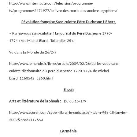
http://www.linternaute.com/television/programme-
tv/programme/2471977/le-livre-des-morts-des-anciens-egyptiens/
Révolution française,Sans-culotte,Père Duchesne,Hébert,
« Parlez-vous sans-culotte ? Le journal du Père Duchesne 1790-
1794 »/de Michel Biard.- Tallandier 25 €
Vu dans Le Monde du 26/2/9
http://www.lemonde.fr/livres/article/2009/02/26/parlez-vous-sans-
culotte-dictionnaire-du-pere-duchesne-1790-1794-de-michel-
biard_1160542_3260.html
Shoah
Arts et littérature de la Shoah :
TDC du 15/1/9
http://www.sceren.com/cyber-librairie-cndp.asp?l=tdc-n-968-15-janvier-
2009&prod=117653
L’Arménie