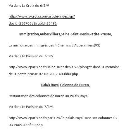
Vu dans La Croix du 6/3/9
http://www.la-croix.com/article/index.jsp?
docId=2367058&rubId=23491
Immigration,Aubervilliers,Seine-Saint-Denis,Petite-Prusse,
La mémoire des immigrés des 4 Chemins à Aubervilliers(93)
Vu dans Le Parisien du 7/3/9
http://www.leparisien.fr/seine-saint-denis-93/plongez-dans-la-memoire-
de-la-petite-prusse-07-03-2009-433883.php
Palais Royal,Colonne de Buren,
Restauration des colonnes de Buren au Palais-Royal
Vu dans Le Parisien du 7/3/9
http://www.leparisien.fr/paris-75/le-palais-royal-sans-ses-colonnes-07-
03-2009-433850.php