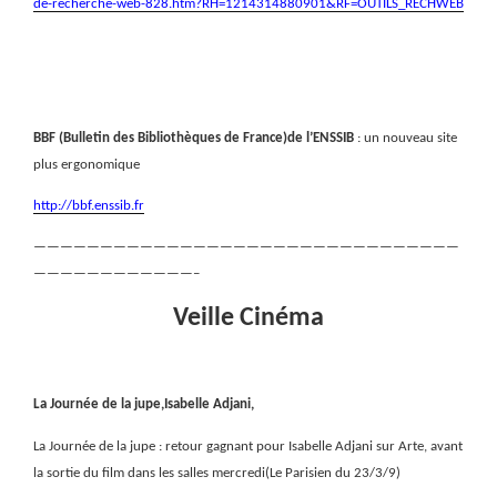
de-recherche-web-828.htm?RH=1214314880901&RF=OUTILS_RECHWEB
BBF (Bulletin des Bibliothèques de France)de l’ENSSIB
: un nouveau site
plus ergonomique
http://bbf.enssib.fr
————————————————————————————————
————————————–
Veille Cinéma
La Journée de la jupe,Isabelle Adjani,
La Journée de la jupe : retour gagnant pour Isabelle Adjani sur Arte, avant
la sortie du film dans les salles mercredi(Le Parisien du 23/3/9)