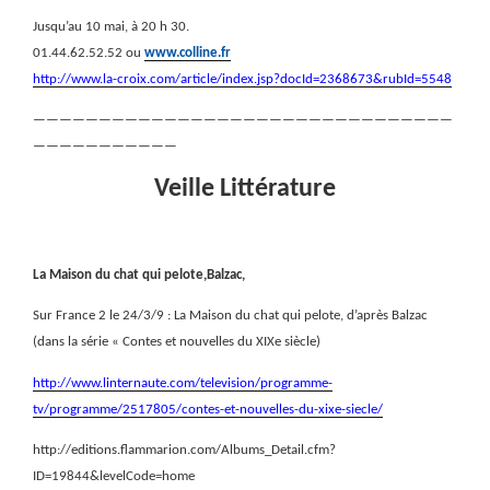
Jusqu’au 10 mai, à 20 h 30.
01.44.62.52.52 ou
www.colline.fr
http://www.la-croix.com/article/index.jsp?docId=2368673&rubId=5548
————————————————————————————————
———————————
Veille Littérature
La Maison du chat qui pelote,Balzac,
Sur France 2 le 24/3/9 : La Maison du chat qui pelote, d’après Balzac
(dans la série « Contes et nouvelles du XIXe siècle)
http://www.linternaute.com/television/programme-
tv/programme/2517805/contes-et-nouvelles-du-xixe-siecle/
http://editions.flammarion.com/Albums_Detail.cfm?
ID=19844&levelCode=home