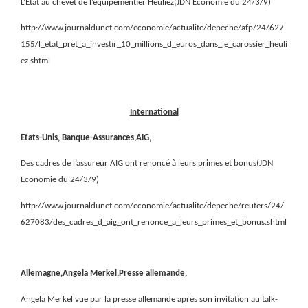
L’Etat au chevet de l’équipementier Heuliez(JDN Economie du 24/3/9)
http://www.journaldunet.com/economie/actualite/depeche/afp/24/627
155/l_etat_pret_a_investir_10_millions_d_euros_dans_le_carossier_heuli
ez.shtml
International
Etats-Unis, Banque-Assurances,AIG,
Des cadres de l’assureur AIG ont renoncé à leurs primes et bonus(JDN
Economie du 24/3/9)
http://www.journaldunet.com/economie/actualite/depeche/reuters/24/
627083/des_cadres_d_aig_ont_renonce_a_leurs_primes_et_bonus.shtml
Allemagne,Angela Merkel,Presse allemande,
Angela Merkel vue par la presse allemande après son invitation au talk-