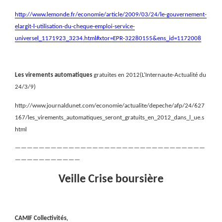
http://www.lemonde.fr/economie/article/2009/03/24/le-gouvernement-
elargit-l-utilisation-du-cheque-emploi-service-
universel_1171923_3234.html#xtor=EPR-32280155&ens_id=1172008
Les virements automatiques
gratuites en 2012(L’Internaute-Actualité du
24/3/9)
http://www.journaldunet.com/economie/actualite/depeche/afp/24/627
167/les_virements_automatiques_seront_gratuits_en_2012_dans_l_ue.s
html
————————————————————————————————
———————————
Veille Crise boursière
CAMIF Collectivités,