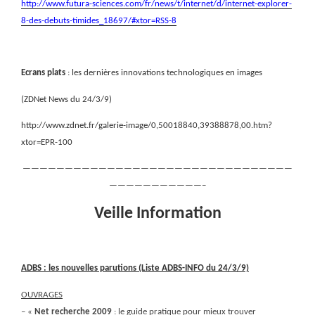
http://www.futura-sciences.com/fr/news/t/internet/d/internet-explorer-
8-des-debuts-timides_18697/#xtor=RSS-8
Ecrans plats
: les dernières innovations technologiques en images
(ZDNet News du 24/3/9)
http://www.zdnet.fr/galerie-image/0,50018840,39388878,00.htm?
xtor=EPR-100
————————————————————————————————
———————————–
Veille Information
ADBS : les nouvelles parutions (Liste ADBS-INFO du 24/3/9)
OUVRAGES
– «
Net recherche 2009
: le guide pratique pour mieux trouver