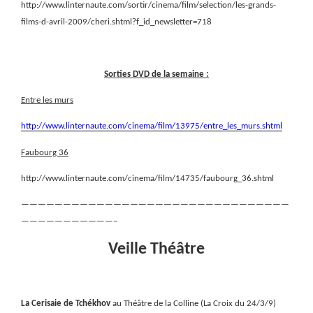
http://www.linternaute.com/sortir/cinema/film/selection/les-grands-
films-d-avril-2009/cheri.shtml?f_id_newsletter=718
Sorties DVD de la semaine :
Entre les murs
http://www.linternaute.com/cinema/film/13975/entre_les_murs.shtml
Faubourg 36
http://www.linternaute.com/cinema/film/14735/faubourg_36.shtml
————————————————————————————————
———————————–
Veille Théâtre
La Cerisaie de Tchékhov
au Théâtre de la Colline (La Croix du 24/3/9)