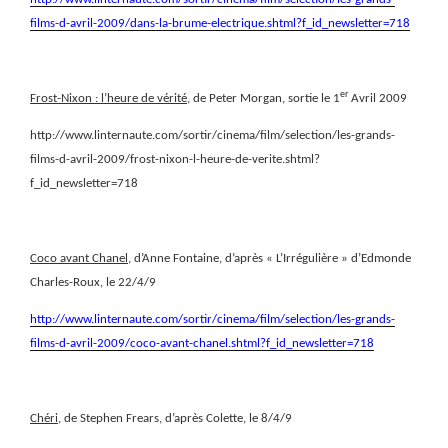
films-d-avril-2009/dans-la-brume-electrique.shtml?f_id_newsletter=718
er
Frost-Nixon : l’heure de vérité
, de Peter Morgan, sortie le 1
Avril 2009
http://www.linternaute.com/sortir/cinema/film/selection/les-grands-
films-d-avril-2009/frost-nixon-l-heure-de-verite.shtml?
f_id_newsletter=718
Coco avant Chanel
, d’Anne Fontaine, d’après « L’Irrégulière » d’Edmonde
Charles-Roux, le 22/4/9
http://www.linternaute.com/sortir/cinema/film/selection/les-grands-
films-d-avril-2009/coco-avant-chanel.shtml?f_id_newsletter=718
Chéri,
de Stephen Frears, d’après Colette, le 8/4/9