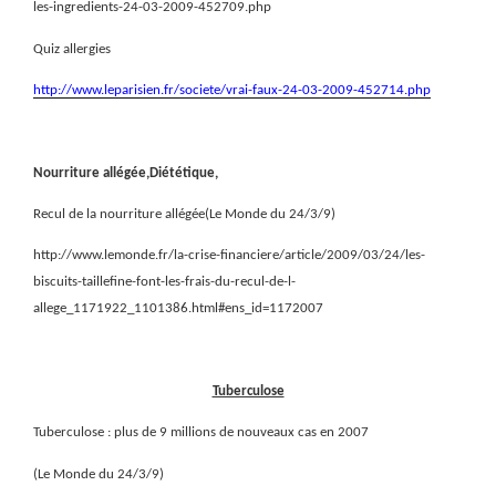
les-ingredients-24-03-2009-452709.php
Quiz allergies
http://www.leparisien.fr/societe/vrai-faux-24-03-2009-452714.php
Nourriture allégée,Diététique,
Recul de la nourriture allégée(Le Monde du 24/3/9)
http://www.lemonde.fr/la-crise-financiere/article/2009/03/24/les-
biscuits-taillefine-font-les-frais-du-recul-de-l-
allege_1171922_1101386.html#ens_id=1172007
Tuberculose
Tuberculose : plus de 9 millions de nouveaux cas en 2007
(Le Monde du 24/3/9)