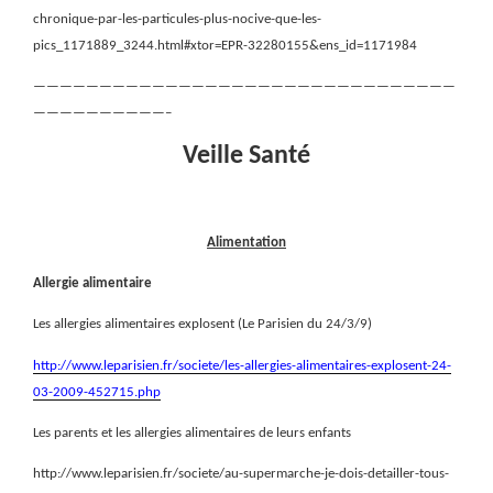
chronique-par-les-particules-plus-nocive-que-les-
pics_1171889_3244.html#xtor=EPR-32280155&ens_id=1171984
————————————————————————————————
——————————–
Veille Santé
Alimentation
Allergie alimentaire
Les allergies alimentaires explosent (Le Parisien du 24/3/9)
http://www.leparisien.fr/societe/les-allergies-alimentaires-explosent-24-
03-2009-452715.php
Les parents et les allergies alimentaires de leurs enfants
http://www.leparisien.fr/societe/au-supermarche-je-dois-detailler-tous-