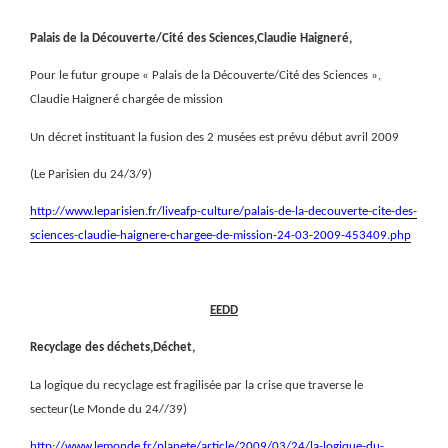
Palais de la Découverte/Cité des Sciences,Claudie Haigneré,
Pour le futur groupe « Palais de la Découverte/Cité des Sciences »,
Claudie Haigneré chargée de mission
Un décret instituant la fusion des 2 musées est prévu début avril 2009
(Le Parisien du 24/3/9)
http://www.leparisien.fr/liveafp-culture/palais-de-la-decouverte-cite-des-
sciences-claudie-haignere-chargee-de-mission-24-03-2009-453409.php
EEDD
Recyclage des déchets,Déchet,
La logique du recyclage est fragilisée par la crise que traverse le
secteur(Le Monde du 24//39)
http://www.lemonde.fr/planete/article/2009/03/24/la-logique-du-