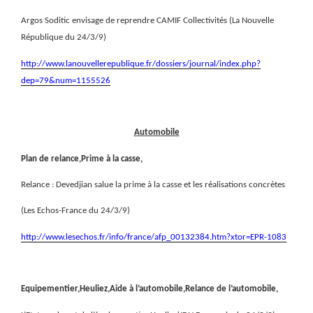
Argos Soditic envisage de reprendre CAMIF Collectivités (La Nouvelle
République du 24/3/9)
http://www.lanouvellerepublique.fr/dossiers/journal/index.php?
dep=79&num=1155526
Automobile
Plan de relance,Prime à la casse,
Relance : Devedjian salue la prime à la casse et les réalisations concrètes
(Les Echos-France du 24/3/9)
http://www.lesechos.fr/info/france/afp_00132384.htm?xtor=EPR-1083
Equipementier,Heuliez,Aide à l’automobile,Relance de l’automobile,