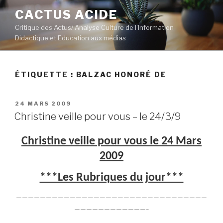
Aller
CACTUS ACIDE
au
Critique des Actus/ Analyse Culture de l’Information
contenu
Didactique et Education aux médias
principal
ÉTIQUETTE :
BALZAC HONORÉ DE
PUBLIÉ
24 MARS 2009
LE
Christine veille pour vous – le 24/3/9
Christine veille pour vous le 24 Mars
2009
***Les Rubriques du jour***
————————————————————————————————
————————————–