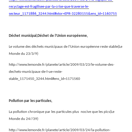
recyclage-est-fragilisee-par-la-crise-que-traverse-le-
secteur_1171886_3244.html#xtor=EPR-32280155&ens_id=1160755
Déchet municipal,Déchet de l’Union européenne,
Le volume des déchets municipaux de l’Union européenne reste stable(Le
Monde du 23/3/9)
http://www.lemonde.fr/planete/article/2009/03/23/le-volume-des-
dechets-municipaux-de-l-ue-reste-
stable_1171450_3244.html#ens_id=1171560
Pollution par les particules,
La pollution chronique par les particules plus
nocive que les pics(Le
Monde du 24//39)
http://www.lemonde.fr/planete/article/2009/03/24/la-pollution-