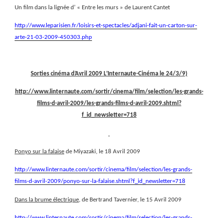
Un film dans la lignée d’ « Entre les murs » de Laurent Cantet
http://www.leparisien.fr/loisirs-et-spectacles/adjani-fait-un-carton-sur-
arte-21-03-2009-450303.php
Sorties cinéma d’Avril 2009 L’Internaute-Cinéma le 24/3/9)
http://www.linternaute.com/sortir/cinema/film/selection/les-grands-
films-d-avril-2009/les-grands-films-d-avril-2009.shtml?
f_id_newsletter=718
Ponyo sur la falaise
de Miyazaki, le 18 Avril 2009
http://www.linternaute.com/sortir/cinema/film/selection/les-grands-
films-d-avril-2009/ponyo-sur-la-falaise.shtml?f_id_newsletter=718
Dans la brume électrique
, de Bertrand Tavernier, le 15 Avril 2009
http://www.linternaute.com/sortir/cinema/film/selection/les-grands-