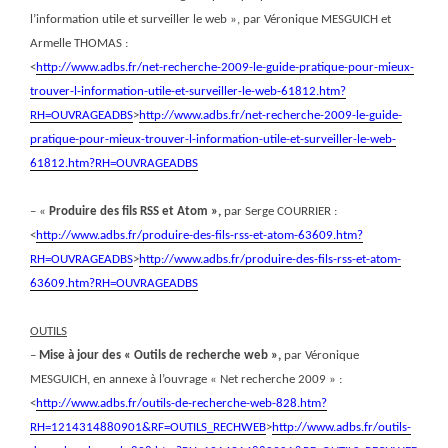
l’information utile et surveiller le web », par Véronique MESGUICH et
Armelle THOMAS :
<
http://www.adbs.fr/net-recherche-2009-le-guide-pratique-pour-mieux-
trouver-l-information-utile-et-surveiller-le-web-61812.htm?
RH=OUVRAGEADBS
>
http://www.adbs.fr/net-recherche-2009-le-guide-
pratique-pour-mieux-trouver-l-information-utile-et-surveiller-le-web-
61812.htm?RH=OUVRAGEADBS
– «
Produire des fils RSS et Atom »,
par Serge COURRIER :
<
http://www.adbs.fr/produire-des-fils-rss-et-atom-63609.htm?
RH=OUVRAGEADBS
>
http://www.adbs.fr/produire-des-fils-rss-et-atom-
63609.htm?RH=OUVRAGEADBS
OUTILS
–
Mise à jour des « Outils de recherche web »,
par Véronique
MESGUICH, en annexe à l’ouvrage « Net recherche 2009 » :
<
http://www.adbs.fr/outils-de-recherche-web-828.htm?
RH=1214314880901&RF=OUTILS_RECHWEB
>
http://www.adbs.fr/outils-