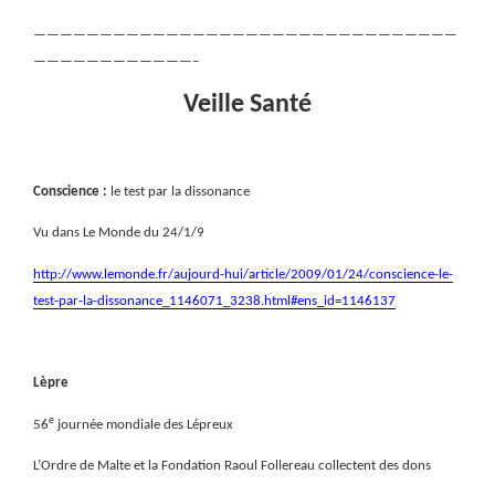
————————————————————————————————
————————————–
Veille Santé
Conscience :
le test par la dissonance
Vu dans Le Monde du 24/1/9
http://www.lemonde.fr/aujourd-hui/article/2009/01/24/conscience-le-
test-par-la-dissonance_1146071_3238.html#ens_id=1146137
Lèpre
e
56
journée mondiale des Lépreux
L’Ordre de Malte et la Fondation Raoul Follereau collectent des dons