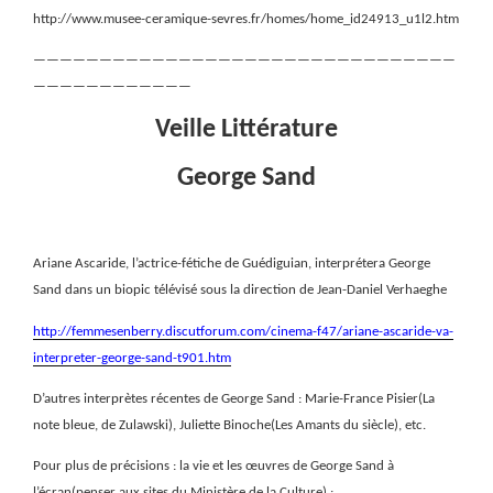
http://www.musee-ceramique-sevres.fr/homes/home_id24913_u1l2.htm
————————————————————————————————
————————————
Veille Littérature
George Sand
Ariane Ascaride, l’actrice-fétiche de Guédiguian, interprétera George
Sand dans un biopic télévisé sous la direction de Jean-Daniel Verhaeghe
http://femmesenberry.discutforum.com/cinema-f47/ariane-ascaride-va-
interpreter-george-sand-t901.htm
D’autres interprètes récentes de George Sand : Marie-France Pisier(La
note bleue, de Zulawski), Juliette Binoche(Les Amants du siècle), etc.
Pour plus de précisions : la vie et les œuvres de George Sand à
l’écran(penser aux sites du Ministère de la Culture) :