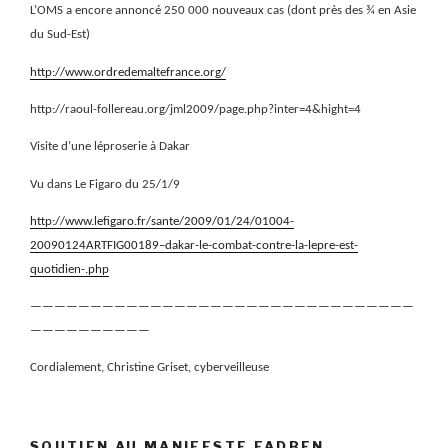
L’OMS a encore annoncé 250 000 nouveaux cas (dont près des ¾ en Asie
du Sud-Est)
http://www.ordredemaltefrance.org/
http://raoul-follereau.org/jml2009/page.php?inter=4&hight=4
Visite d’une léproserie à Dakar
Vu dans Le Figaro du 25/1/9
http://www.lefigaro.fr/sante/2009/01/24/01004-
20090124ARTFIG00189–dakar-le-combat-contre-la-lepre-est-
quotidien-.php
————————————————————————————————
——————————
Cordialement, Christine Griset, cyberveilleuse
SOUTIEN AU MANIFESTE FADBEN