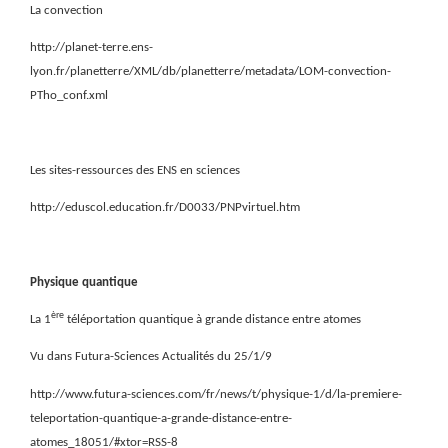
La convection
http://planet-terre.ens-
lyon.fr/planetterre/XML/db/planetterre/metadata/LOM-convection-
PTho_conf.xml
Les sites-ressources des ENS en sciences
http://eduscol.education.fr/D0033/PNPvirtuel.htm
Physique quantique
ère
La 1
téléportation quantique à grande distance entre atomes
Vu dans Futura-Sciences Actualités du 25/1/9
http://www.futura-sciences.com/fr/news/t/physique-1/d/la-premiere-
teleportation-quantique-a-grande-distance-entre-
atomes_18051/#xtor=RSS-8