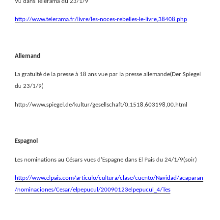
Vu dans Télérama du 23/1/9
http://www.telerama.fr/livre/les-noces-rebelles-le-livre,38408.php
Allemand
La gratuité de la presse à 18 ans vue par la presse allemande(Der Spiegel
du 23/1/9)
http://www.spiegel.de/kultur/gesellschaft/0,1518,603198,00.html
Espagnol
Les nominations au Césars vues d’Espagne dans El Pais du 24/1/9(soir)
http://www.elpais.com/articulo/cultura/clase/cuento/Navidad/acaparan
/nominaciones/Cesar/elpepucul/20090123elpepucul_4/Tes