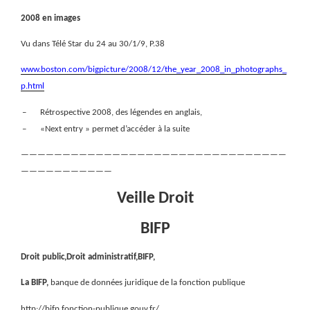
2008 en images
Vu dans Télé Star du 24 au 30/1/9, P.38
www.boston.com/bigpicture/2008/12/the_year_2008_in_photographs_
p.html
–
Rétrospective 2008, des légendes en anglais,
–
«Next entry » permet d’accéder à la suite
————————————————————————————————
———————————
Veille Droit
BIFP
Droit public,Droit administratif,BIFP,
La BIFP,
banque de données juridique de la fonction publique
http://bifp.fonction-publique.gouv.fr/