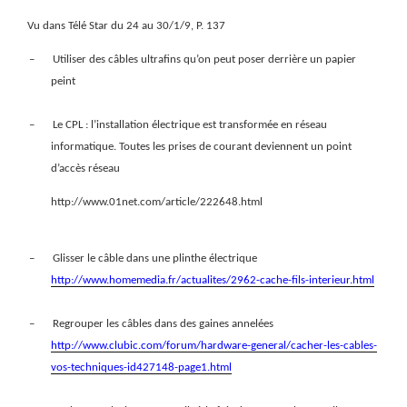
Vu dans Télé Star du 24 au 30/1/9, P. 137
–
Utiliser des câbles ultrafins qu’on peut poser derrière un papier
peint
–
Le CPL : l’installation électrique est transformée en réseau
informatique. Toutes les prises de courant deviennent un point
d’accès réseau
http://www.01net.com/article/222648.html
–
Glisser le câble dans une plinthe électrique
http://www.homemedia.fr/actualites/2962-cache-fils-interieur.html
–
Regrouper les câbles dans des gaines annelées
http://www.clubic.com/forum/hardware-general/cacher-les-cables-
vos-techniques-id427148-page1.html