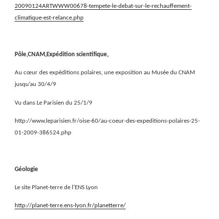
20090124ARTWWW00678-tempete-le-debat-sur-le-rechauffement-
climatique-est-relance.php
Pôle,CNAM,Expédition scientifique,
Au cœur des expéditions polaires, une exposition au Musée du CNAM
jusqu’au 30/4/9
Vu dans Le Parisien du 25/1/9
http://www.leparisien.fr/oise-60/au-coeur-des-expeditions-polaires-25-
01-2009-386524.php
Géologie
Le site Planet-terre de l’ENS Lyon
http://planet-terre.ens-lyon.fr/planetterre/