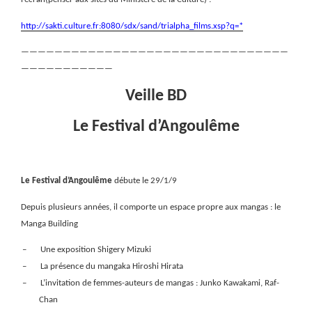
http://sakti.culture.fr:8080/sdx/sand/trialpha_films.xsp?q=*
————————————————————————————————
———————————
Veille BD
Le Festival d’Angoulême
Le Festival d’Angoulême
débute le 29/1/9
Depuis plusieurs années, il comporte un espace propre aux mangas : le
Manga Building
–
Une exposition Shigery Mizuki
–
La présence du mangaka Hiroshi Hirata
–
L’invitation de femmes-auteurs de mangas : Junko Kawakami, Raf-
Chan