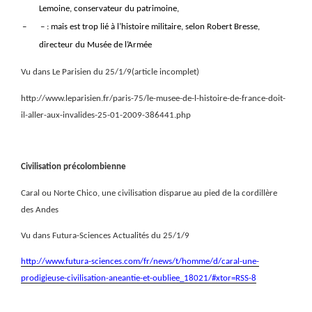
Lemoine, conservateur du patrimoine,
–
– : mais est trop lié à l’histoire militaire, selon Robert Bresse,
directeur du Musée de l’Armée
Vu dans Le Parisien du 25/1/9(article incomplet)
http://www.leparisien.fr/paris-75/le-musee-de-l-histoire-de-france-doit-
il-aller-aux-invalides-25-01-2009-386441.php
Civilisation précolombienne
Caral ou Norte Chico, une civilisation disparue au pied de la cordillère
des Andes
Vu dans Futura-Sciences Actualités du 25/1/9
http://www.futura-sciences.com/fr/news/t/homme/d/caral-une-
prodigieuse-civilisation-aneantie-et-oubliee_18021/#xtor=RSS-8