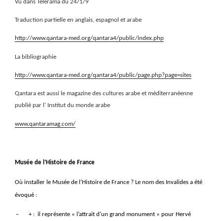
Vu dans Télérama du 24/1/9
Traduction partielle en anglais, espagnol et arabe
http://www.qantara-med.org/qantara4/public/index.php
La bibliographie
http://www.qantara-med.org/qantara4/public/page.php?page=sites
Qantara est aussi le magazine des cultures arabe et méditerranéenne
publié par l’ Institut du monde arabe
www.
qantara
mag.com/
Musée de l’Histoire de France
Où installer le Musée de l’Histoire de France ? Le nom des Invalides a été
évoqué :
–
+ :
il représente « l’attrait d’un grand monument » pour Hervé