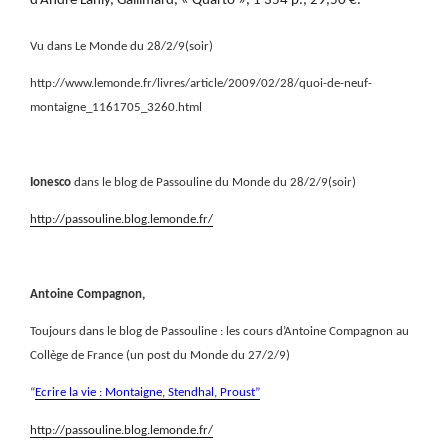
d’André Lanly, Gallimard, « Quarto », 1 354 p., 29,50 €.
Vu dans Le Monde du 28/2/9(soir)
http://www.lemonde.fr/livres/article/2009/02/28/quoi-de-neuf-
montaigne_1161705_3260.html
Ionesco
dans le blog de Passouline du Monde du 28/2/9(soir)
http://passouline.blog.lemonde.fr/
Antoine Compagnon,
Toujours dans le blog de Passouline : les cours d’Antoine Compagnon au
Collège de France (un post du Monde du 27/2/9)
“
Ecrire la vie : Montaigne, Stendhal, Proust”
http://passouline.blog.lemonde.fr/