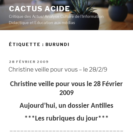
Aller
CACTUS ACIDE
au
Critique des Actus/ Analyse Culture de l’Information
contenu
Didactique et Education aux médias
principal
ÉTIQUETTE :
BURUNDI
PUBLIÉ
28 FÉVRIER 2009
LE
Christine veille pour vous – le 28/2/9
Christine veille pour vous le 28 Février
2009
Aujourd’hui, un dossier Antilles
***Les rubriques du jour***
————————————————————————————————