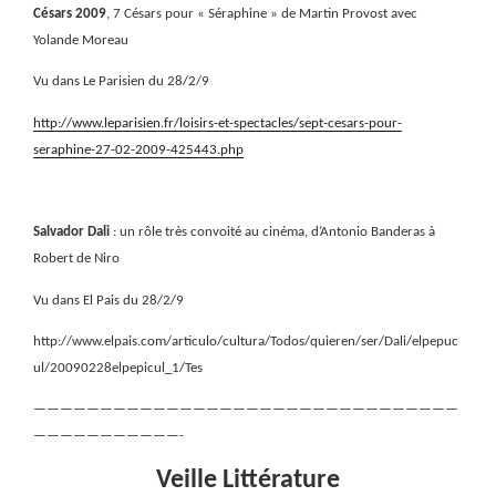
Césars 2009
, 7 Césars pour « Séraphine » de Martin Provost avec
Yolande Moreau
Vu dans Le Parisien du 28/2/9
http://www.leparisien.fr/loisirs-et-spectacles/sept-cesars-pour-
seraphine-27-02-2009-425443.php
Salvador Dali
: un rôle très convoité au cinéma, d’Antonio Banderas à
Robert de Niro
Vu dans El Pais du 28/2/9
http://www.elpais.com/articulo/cultura/Todos/quieren/ser/Dali/elpepuc
ul/20090228elpepicul_1/Tes
————————————————————————————————
———————————-
Veille Littérature