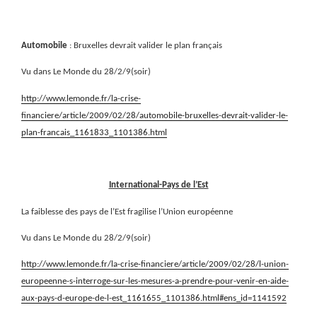
Automobile
: Bruxelles devrait valider le plan français
Vu dans Le Monde du 28/2/9(soir)
http://www.lemonde.fr/la-crise-
financiere/article/2009/02/28/automobile-bruxelles-devrait-valider-le-
plan-francais_1161833_1101386.html
International-Pays de l’Est
La faiblesse des pays de l’Est fragilise l’Union européenne
Vu dans Le Monde du 28/2/9(soir)
http://www.lemonde.fr/la-crise-financiere/article/2009/02/28/l-union-
europeenne-s-interroge-sur-les-mesures-a-prendre-pour-venir-en-aide-
aux-pays-d-europe-de-l-est_1161655_1101386.html#ens_id=1141592