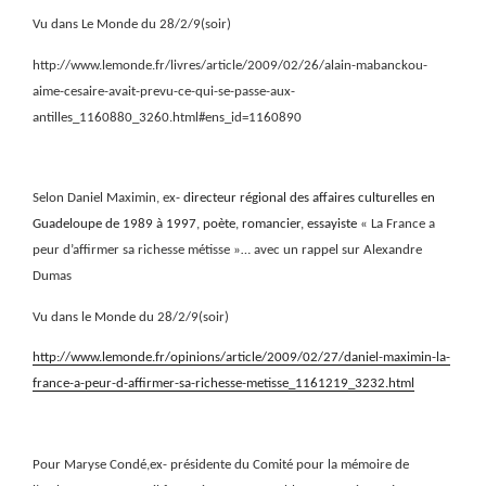
Vu dans Le Monde du 28/2/9(soir)
http://www.lemonde.fr/livres/article/2009/02/26/alain-mabanckou-
aime-cesaire-avait-prevu-ce-qui-se-passe-aux-
antilles_1160880_3260.html#ens_id=1160890
Selon Daniel Maximin, ex-
directeur régional des affaires culturelles en
Guadeloupe de 1989 à 1997, poète, romancier, essayiste
« La France a
peur d’affirmer sa richesse métisse »… avec un rappel sur Alexandre
Dumas
Vu dans le Monde du 28/2/9(soir)
http://www.lemonde.fr/opinions/article/2009/02/27/daniel-maximin-la-
france-a-peur-d-affirmer-sa-richesse-metisse_1161219_3232.html
Pour Maryse Condé,ex- présidente du
Comité pour la mémoire de