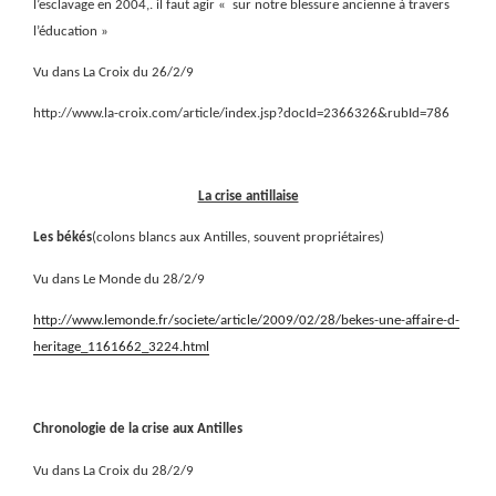
l’esclavage en 2004,.
il faut agir « sur notre blessure ancienne à travers
l’éducation »
Vu dans La Croix du 26/2/9
http://www.la-croix.com/article/index.jsp?docId=2366326&rubId=786
La crise antillaise
Les békés
(colons blancs aux Antilles, souvent propriétaires)
Vu dans Le Monde du 28/2/9
http://www.lemonde.fr/societe/article/2009/02/28/bekes-une-affaire-d-
heritage_1161662_3224.html
Chronologie de la crise aux Antilles
Vu dans La Croix du 28/2/9