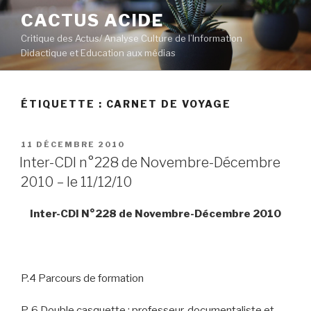
Aller
CACTUS ACIDE
au
Critique des Actus/ Analyse Culture de l’Information
contenu
Didactique et Education aux médias
principal
ÉTIQUETTE :
CARNET DE VOYAGE
PUBLIÉ
11 DÉCEMBRE 2010
LE
Inter-CDI n°228 de Novembre-Décembre
2010 – le 11/12/10
Inter-CDI N°228 de Novembre-Décembre 2010
P.4 Parcours de formation
P. 6 Double casquette : professeur-documentaliste et