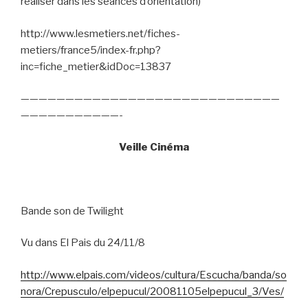
réaliser dans les séances d’orientation)
http://www.lesmetiers.net/fiches-
metiers/france5/index-fr.php?
inc=fiche_metier&idDoc=13837
—————————————————————————————
———————————-
Veille Cinéma
Bande son de Twilight
Vu dans El Pais du 24/11/8
http://www.elpais.com/videos/cultura/Escucha/banda/so
nora/Crepusculo/elpepucul/20081105elpepucul_3/Ves/