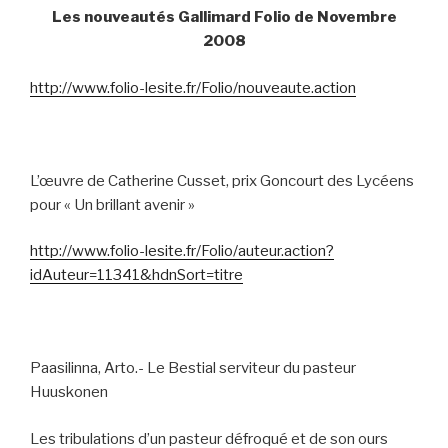
Les nouveautés Gallimard Folio de Novembre
2008
http://www.folio-lesite.fr/Folio/nouveaute.action
L’œuvre de Catherine Cusset, prix Goncourt des Lycéens
pour « Un brillant avenir »
http://www.folio-lesite.fr/Folio/auteur.action?
idAuteur=11341&hdnSort=titre
Paasilinna, Arto.- Le Bestial serviteur du pasteur
Huuskonen
Les tribulations d’un pasteur défroqué et de son ours