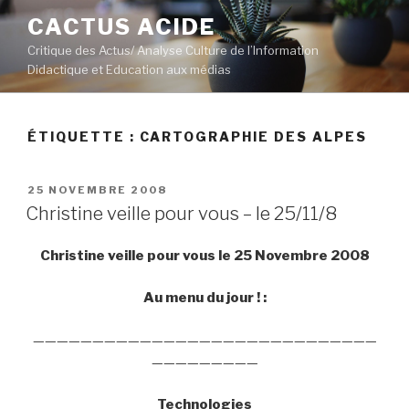
Aller
CACTUS ACIDE
au
Critique des Actus/ Analyse Culture de l’Information
contenu
Didactique et Education aux médias
principal
ÉTIQUETTE :
CARTOGRAPHIE DES ALPES
PUBLIÉ
25 NOVEMBRE 2008
LE
Christine veille pour vous – le 25/11/8
Christine veille pour vous le 25 Novembre 2008
Au menu du jour ! :
—————————————————————————————
—————————
Technologies