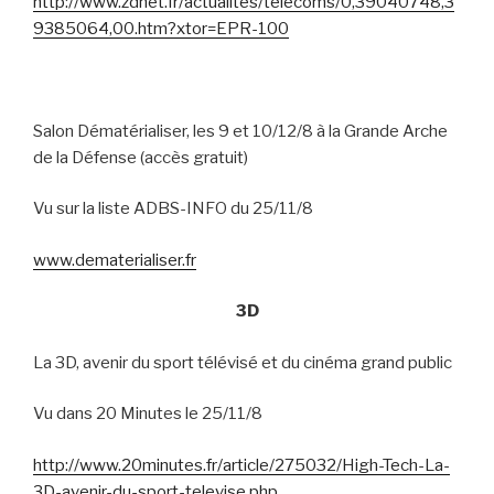
http://www.zdnet.fr/actualites/telecoms/0,39040748,3
9385064,00.htm?xtor=EPR-100
Salon Dématérialiser, les 9 et 10/12/8 à la Grande Arche
de la Défense (accès gratuit)
Vu sur la liste ADBS-INFO du 25/11/8
www.dematerialiser.fr
3D
La 3D, avenir du sport télévisé et du cinéma grand public
Vu dans 20 Minutes le 25/11/8
http://www.20minutes.fr/article/275032/High-Tech-La-
3D-avenir-du-sport-televise.php