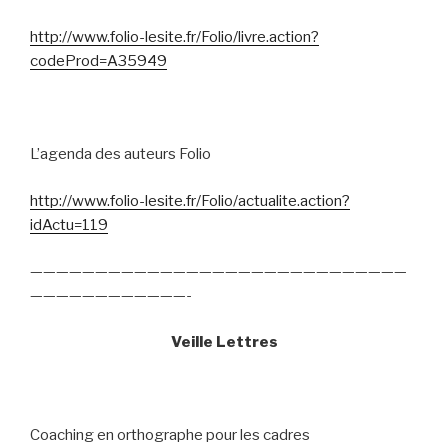
http://www.folio-lesite.fr/Folio/livre.action?
codeProd=A35949
L’agenda des auteurs Folio
http://www.folio-lesite.fr/Folio/actualite.action?
idActu=119
—————————————————————————————
————————————-
Veille Lettres
Coaching en orthographe pour les cadres