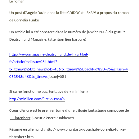
Le roman
Un post d’Angèle Dazin dans la liste CDIDOC du 3/2/9 à propos du roman
de Cornelia Funke
Un article lui a été consacré dans le numéro de janvier 2008 du gratuit
Deutschland Magazine. (attention lien barbare)
http://www.magazine-deutschland.de/fr/artikel-
fr/article/mdissue/081.html?
tx_ttnews%5Btt_news%5D=45&tx_ttnews%5BbackPid%5D=75&cHash=4
053543d48&tx_ttnews
[issue]=081
Si ça ne fonctionne pas, tentative de « minilien » :
http://minilien.com/?PeSh09c36S
Cœur d’encre est le premier tome d’une trilogie fantastique composée de
– Tintenherz
(Coeur d’encre / Inkheart)
Résumé en allemand : http://www.phantastik-couch.de/cornelia-funke-
tintenherz.html