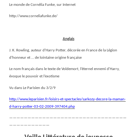
Le monde de Cornélia Funke, sur Internet
http://www.corneliafunke.de/
Anglais
J. K. Rowling, auteur d’Harry Potter, décorée en France de la Légion
d’honneur et … de lointaine origine française
Le nom français dans le texte de Voldemort, l’éternel ennemi d’Harry,
évoque le pouvoir et l’exotisme
Vu dans Le Parisien du 3/2/9
http://www.leparisien.fr/loisirs-et-spectacles/sarkozy-decore-la-maman-
d-harry-potter-03-02-2009-397404.php
————————————————————————————————
———————————