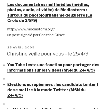
Les documentaires multimédias (médias,
photos, audio, et vidéo) de Mediastorm :
surtout du photojournalisme de guerre (La
Croix du 2/8/9)
http://www.mediastorm.org/
un post signalé par Christine Griset
PUBLIÉ
25 AVRIL 2009
LE
Christine veille pour vous – le 25/4/9
You Tube teste une fonction pour partager des
informations sur les vidéos (MSN du 24/4/9)
Elections européennes : les candidats tentent
de se mettre à la mode Twitter (MSN du
24/4/9)