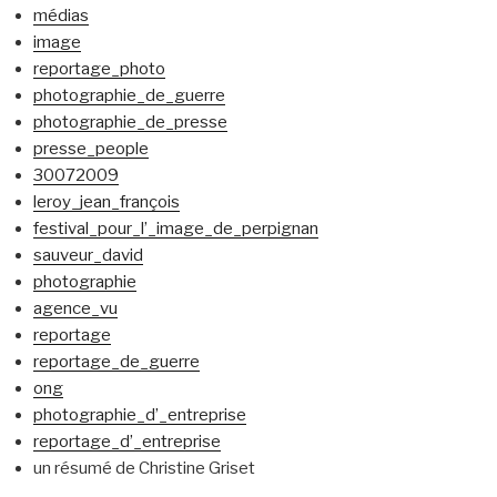
médias
image
reportage_photo
photographie_de_guerre
photographie_de_presse
presse_people
30072009
leroy_jean_françois
festival_pour_l’_image_de_perpignan
sauveur_david
photographie
agence_vu
reportage
reportage_de_guerre
ong
photographie_d’_entreprise
reportage_d’_entreprise
un résumé de Christine Griset