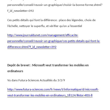
personnelle/conseil/reussir-un-graphique/choisir-la-bonne-forme.shtml?
f_id_newsletter=392
Ces petits détails qui font la différence : place des légendes, choix de
l’échelle, nettoyer le superflu, et vérifier qu’on a l’essentiel
http://www.journaldunet.com/management/efficacite-
personnelle/conseil/reussir-un-graphique/ces-petits-details-qui-font-la-
difference.shtml?f_id_newsletter=392
Depôt de brevet : Microsoft veut transformer les mobiles en
ordinateurs
Vu dans Futura-Sciences Actualités du 3/2/9
http://www.futura-sciences.com/fr/news/t/informatique/d/microsoft-
veut-transformer-les-mobiles-en-ordinateurs_18124/#xtor=RSS-8