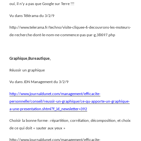
oui, il n’y a pas que Google sur Terre !!!
Vu dans Télérama du 3/2/9
http://www.telerama.fr/techno/visite-cliquee-6-decouvrons-les-moteurs-
de-recherche-dont-le-nom-ne-commence-pas-par-g,38697.php
Graphique,Bureautique,
Réussir un graphique
Vu dans JDN Management du 3/2/9
http://www.journaldunet.com/management/efficacite-
personnelle/conseil/reussir-un-graphique/ce-qu-apporte-un-graphique-
a-une-presentation.shtml?f_id_newsletter=392
Choisir la bonne forme : répartition, corrélation, décomposition, et choix
de ce qui doit « sauter aux yeux »
http://www.journaldunet.com/management/efficacite-