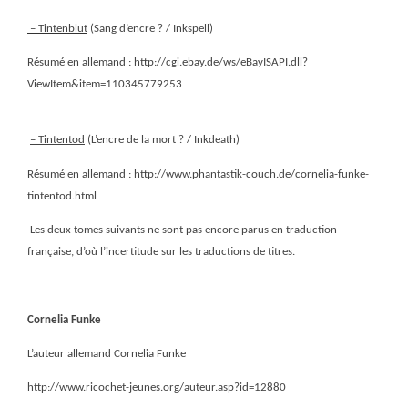
– Tintenblut
(Sang d’encre ? / Inkspell)
Résumé en allemand : http://cgi.ebay.de/ws/eBayISAPI.dll?
ViewItem&item=110345779253
– Tintentod
(L’encre de la mort ? / Inkdeath)
Résumé en allemand : http://www.phantastik-couch.de/cornelia-funke-
tintentod.html
Les deux tomes suivants ne sont pas encore parus en traduction
française, d’où l’incertitude sur les traductions de titres.
Cornelia Funke
L’auteur allemand Cornelia Funke
http://www.ricochet-jeunes.org/auteur.asp?id=12880