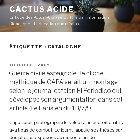
Aller
CACTUS ACIDE
au
Critique des Actus/ Analyse Culture de l’Information
contenu
Didactique et Education aux médias
principal
ÉTIQUETTE :
CATALOGNE
PUBLIÉ
18 JUILLET 2009
LE
Guerre civile espagnole : le cliché
mythique de CAPA serait un montage,
selon le journal catalan El Periodico qui
développe son argumentation dans cet
article (Le Parisien du 18/7/9)
Capa aurait photographié le soldat à un endroit où il n’y
avait pas de combat. Le journal appuie ses thèses sur
des photos exposées au musée d’art de