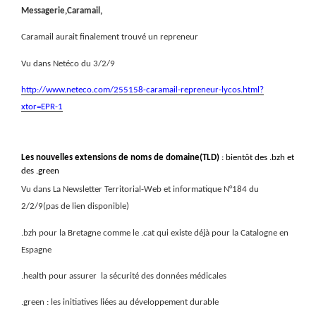
Messagerie,Caramail,
Caramail aurait finalement trouvé un repreneur
Vu dans Netéco du 3/2/9
http://www.neteco.com/255158-caramail-repreneur-lycos.html?
xtor=EPR-1
Les nouvelles extensions de noms de domaine(TLD)
: bientôt des .bzh et
des .green
Vu dans La Newsletter Territorial-Web et informatique N°184 du
2/2/9(pas de lien disponible)
.bzh pour la Bretagne comme le .cat qui existe déjà pour la Catalogne en
Espagne
.health pour assurer
la sécurité des données médicales
.green : les initiatives liées au développement durable