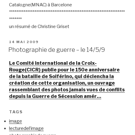
Catalogne(MNAC) à Barcelone
****************************************************************
*******
un résumé de Christine Griset
PUBLIÉ
14 MAI 2009
LE
Photographie de guerre – le 14/5/9
Le Comité international de la Croix-
Rouge(CICR) publie pour le 150e anniversaire
de la bataille de Solférino, qui déclencha la
création de cette organisation, un ouvrage
rassemblant des photos jamais vues de conflits
depuis la Guerre de Sécession amér…
TAGS
image
lecturedel’image