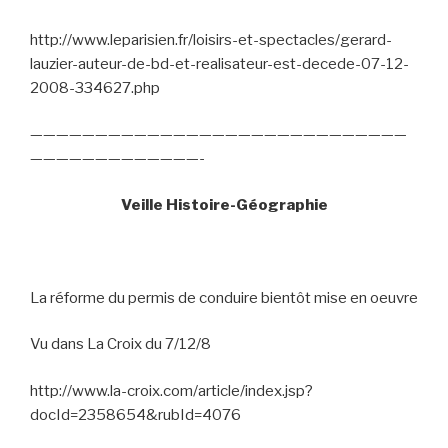
http://www.leparisien.fr/loisirs-et-spectacles/gerard-
lauzier-auteur-de-bd-et-realisateur-est-decede-07-12-
2008-334627.php
—————————————————————————————
—————————————-
Veille Histoire-Géographie
La réforme du permis de conduire bientôt mise en oeuvre
Vu dans La Croix du 7/12/8
http://www.la-croix.com/article/index.jsp?
docId=2358654&rubId=4076