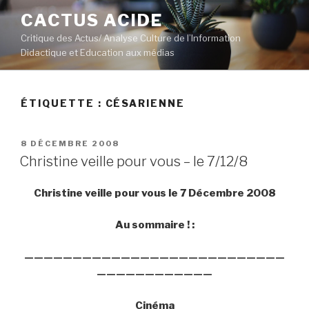
Aller
CACTUS ACIDE
au
Critique des Actus/ Analyse Culture de l’Information
contenu
Didactique et Education aux médias
principal
ÉTIQUETTE :
CÉSARIENNE
PUBLIÉ
8 DÉCEMBRE 2008
LE
Christine veille pour vous – le 7/12/8
Christine veille pour vous le 7 Décembre 2008
Au sommaire ! :
———————————————————————————
————————————
Cinéma