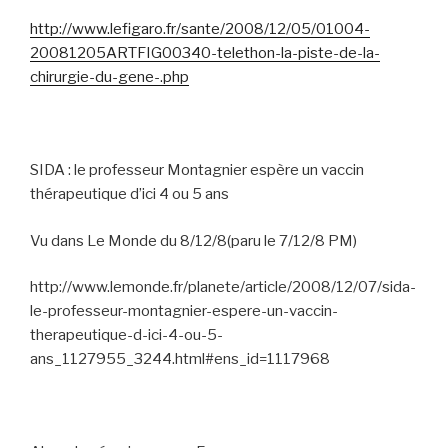
http://www.lefigaro.fr/sante/2008/12/05/01004-
20081205ARTFIG00340-telethon-la-piste-de-la-
chirurgie-du-gene-.php
SIDA : le professeur Montagnier espère un vaccin
thérapeutique d’ici 4 ou 5 ans
Vu dans Le Monde du 8/12/8(paru le 7/12/8 PM)
http://www.lemonde.fr/planete/article/2008/12/07/sida-
le-professeur-montagnier-espere-un-vaccin-
therapeutique-d-ici-4-ou-5-
ans_1127955_3244.html#ens_id=1117968