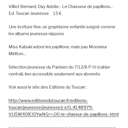
Villiot Bernard, Day Adolie.- Le Chasseur de papillons.-
Ed. Toucan Jeunesse
15 €
Une écriture fine, un graphisme enfantin soigné comme
les albums jeunesse nippons
Miss Kabuki adore les papillons, mais pas Monsieur
Mirliton…
Sélection jeunesse du Parisien du 7/12/8 P III (cahier
central), lien accessible seulement aux abonnés
Voir aussi le site des Editions du Toucan :
http://www.editionsdutoucan.fr/editions-
toucan/jeunesse/jeunesse/j-s/0,,4148979-
VU5WX0lEIDYwNQ==,00-le-chaseur-de-papillons-.html
—————————————————————————————