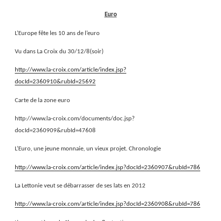
Euro
L’Europe fête les 10 ans de l’euro
Vu dans La Croix du 30/12/8(soir)
http://www.la-croix.com/article/index.jsp?
docId=2360910&rubId=25692
Carte de la zone euro
http://www.la-croix.com/documents/doc.jsp?
docId=2360909&rubId=47608
L’Euro, une jeune monnaie, un vieux projet. Chronologie
http://www.la-croix.com/article/index.jsp?docId=2360907&rubId=786
La Lettonie veut se débarrasser de ses lats en 2012
http://www.la-croix.com/article/index.jsp?docId=2360908&rubId=786