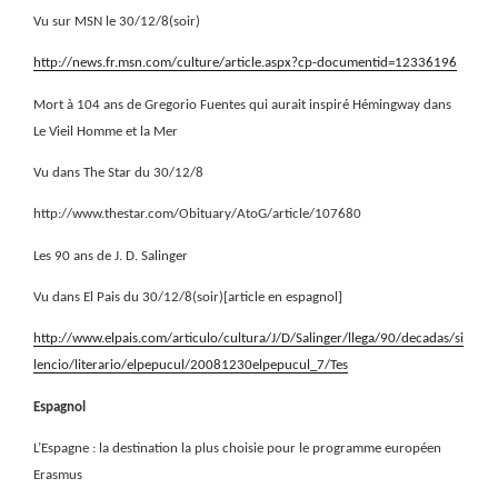
Vu sur MSN le 30/12/8(soir)
http://news.fr.msn.com/culture/article.aspx?cp-documentid=12336196
Mort à 104 ans de Gregorio Fuentes qui aurait inspiré Hémingway dans
Le Vieil Homme et la Mer
Vu dans The Star du 30/12/8
http://www.thestar.com/Obituary/AtoG/article/107680
Les 90 ans de J. D. Salinger
Vu dans El Pais du 30/12/8(soir)[article en espagnol]
http://www.elpais.com/articulo/cultura/J/D/Salinger/llega/90/decadas/si
lencio/literario/elpepucul/20081230elpepucul_7/Tes
Espagnol
L’Espagne : la destination la plus choisie pour le programme européen
Erasmus