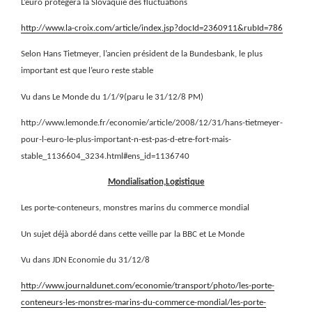
L’euro protègera la Slovaquie des fluctuations
http://www.la-croix.com/article/index.jsp?docId=2360911&rubId=786
Selon Hans Tietmeyer, l’ancien président de la Bundesbank, le plus
important est que l’euro reste stable
Vu dans Le Monde du 1/1/9(paru le 31/12/8 PM)
http://www.lemonde.fr/economie/article/2008/12/31/hans-tietmeyer-
pour-l-euro-le-plus-important-n-est-pas-d-etre-fort-mais-
stable_1136604_3234.html#ens_id=1136740
Mondialisation,Logistique
Les porte-conteneurs, monstres marins du commerce mondial
Un sujet déjà abordé dans cette veille par la BBC et Le Monde
Vu dans JDN Economie du 31/12/8
http://www.journaldunet.com/economie/transport/photo/les-porte-
conteneurs-les-monstres-marins-du-commerce-mondial/les-porte-