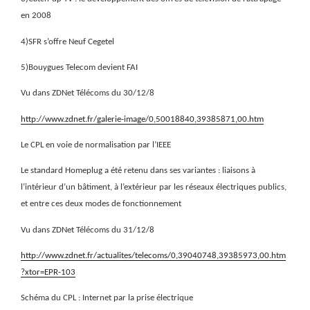
en 2008
4)SFR s’offre Neuf Cegetel
5)Bouygues Telecom devient FAI
Vu dans ZDNet Télécoms du 30/12/8
http://www.zdnet.fr/galerie-image/0,50018840,39385871,00.htm
Le CPL en voie de normalisation par l’IEEE
Le standard Homeplug a été retenu dans ses
variantes : liaisons à
l’intérieur d’un bâtiment, à l’extérieur par
les réseaux électriques publics,
et entre ces deux modes de fonctionnement
Vu dans ZDNet Télécoms du 31/12/8
http://www.zdnet.fr/actualites/telecoms/0,39040748,39385973,00.htm
?xtor=EPR-103
Schéma du CPL : Internet par la prise électrique