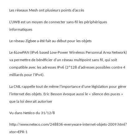
Les réseaux Mesh ont plusieurs points d’accès
L’UWB est un moyen de connecter sans-fil les périphériques
informatiques
Le réseau Zigbee a été fait au début pour les objets
Le 6LowPAN (IPv6 based Low-Power Wirelesss Personnal Area Network)
va permettre de bénéficier d’un réseau multipoint sans fil, qui soit
compatible avec les adresses IPv6 (2^128 d’adresses possibles contre 4
milliards pour l’IPv4).
La CNIL rappelle tout de même l’importance d’une législation pour gérer
l’internet des objets. Eric Besson évoque aussi le « silence des puces »
que la loi devrait autoriser
Vu dans Netéco du 31/12/8
http://www.neteco.com/248836-everyware-internet-objets-2009.html?
xtor=EPR-1