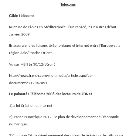
Télécoms
Câble télécoms
Rupture de câbles en Méditerranée : l’un réparé, les 2 autres début
Janvier 2009
Ils assuraient les liaisons téléphoniques et internet entre l’Europe et la
région Asie/Proche-Orient
Vu sur MSN Le 30/12/8(soir)
http://news.fr.msn.com/multimedia/article.aspx?cp-
documentid=12347091
Le palmarès Télécoms 2008 des lecteurs de ZDNet
1)la loi Création et Internet
2)France Numérique 2012 : le plan de développement de l’économie
numérique
3)Catch-up TV : le développement des offres de télévision de rattrapage