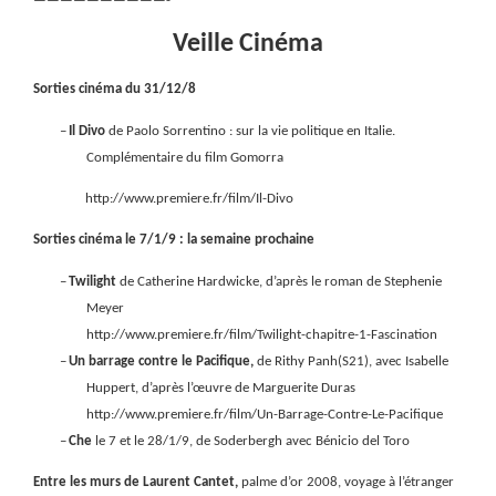
——————————-
Veille Cinéma
Sorties cinéma du 31/12/8
–
Il Divo
de Paolo Sorrentino :
sur la vie politique en Italie.
Complémentaire du film Gomorra
http://www.premiere.fr/film/Il-Divo
Sorties cinéma le 7/1/9 : la semaine prochaine
–
Twilight
de Catherine Hardwicke, d’après le roman de Stephenie
Meyer
http://www.premiere.fr/film/Twilight-chapitre-1-Fascination
–
Un barrage contre le Pacifique,
de Rithy Panh(S21), avec Isabelle
Huppert, d’après l’œuvre de Marguerite Duras
http://www.premiere.fr/film/Un-Barrage-Contre-Le-Pacifique
–
Che
le 7 et le 28/1/9, de Soderbergh avec Bénicio del Toro
Entre les murs de Laurent Cantet,
palme d’or 2008, voyage à l’étranger