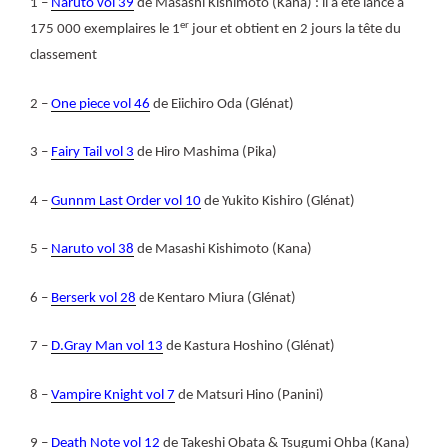
1 –
Naruto vol 39
de Masashi Kishimoto (Kana) : il a été lancé à
er
175 000 exemplaires le 1
jour et obtient en 2 jours la tête du
classement
2 –
One piece vol 46
de Eiichiro Oda (Glénat)
3 –
Fairy Tail vol 3
de Hiro Mashima (Pika)
4 –
Gunnm Last Order vol 10
de Yukito Kishiro (Glénat)
5 –
Naruto vol 38
de Masashi Kishimoto (Kana)
6 –
Berserk vol 28
de Kentaro Miura (Glénat)
7 –
D.Gray Man vol 13
de Kastura Hoshino (Glénat)
8 –
Vampire Knight vol 7
de Matsuri Hino (Panini)
9 –
Death Note vol 12
de Takeshi Obata & Tsugumi Ohba (Kana)