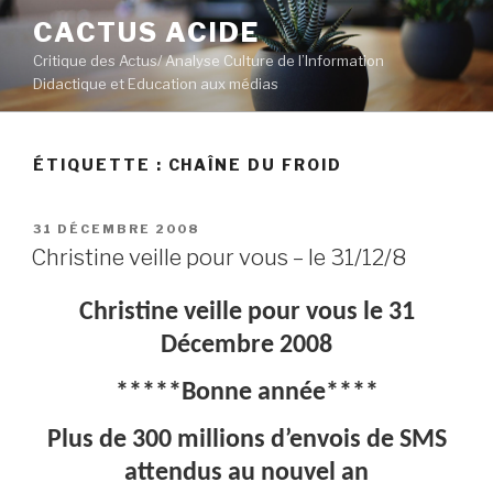
Aller
CACTUS ACIDE
au
Critique des Actus/ Analyse Culture de l’Information
contenu
Didactique et Education aux médias
principal
ÉTIQUETTE :
CHAÎNE DU FROID
PUBLIÉ
31 DÉCEMBRE 2008
LE
Christine veille pour vous – le 31/12/8
Christine veille pour vous le 31
Décembre 2008
*****Bonne année****
Plus de 300 millions d’envois de SMS
attendus au nouvel an