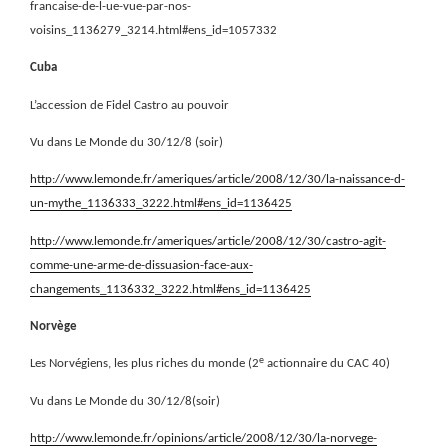
francaise-de-l-ue-vue-par-nos-
voisins_1136279_3214.html#ens_id=1057332
Cuba
L’accession de Fidel Castro au pouvoir
Vu dans Le Monde du 30/12/8 (soir)
http://www.lemonde.fr/ameriques/article/2008/12/30/la-naissance-d-
un-mythe_1136333_3222.html#ens_id=1136425
http://www.lemonde.fr/ameriques/article/2008/12/30/castro-agit-
comme-une-arme-de-dissuasion-face-aux-
changements_1136332_3222.html#ens_id=1136425
Norvège
e
Les Norvégiens, les plus riches du monde (2
actionnaire du CAC 40)
Vu dans Le Monde du 30/12/8(soir)
http://www.lemonde.fr/opinions/article/2008/12/30/la-norvege-