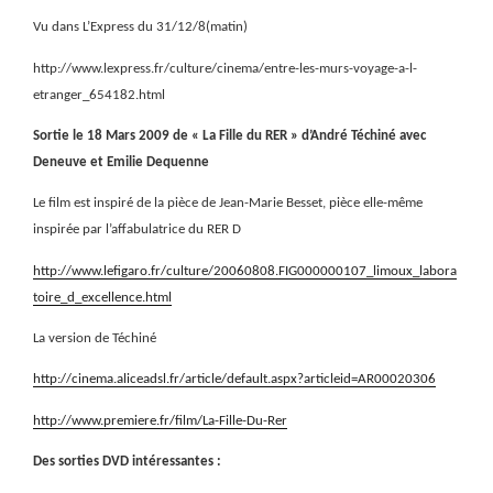
Vu dans L’Express du 31/12/8(matin)
http://www.lexpress.fr/culture/cinema/entre-les-murs-voyage-a-l-
etranger_654182.html
Sortie le 18 Mars 2009 de « La Fille du RER » d’André Téchiné avec
Deneuve et Emilie Dequenne
Le film est inspiré de la pièce de Jean-Marie Besset, pièce elle-même
inspirée par l’affabulatrice du RER D
http://www.lefigaro.fr/culture/20060808.FIG000000107_limoux_labora
toire_d_excellence.html
La version de Téchiné
http://cinema.aliceadsl.fr/article/default.aspx?articleid=AR00020306
http://www.premiere.fr/film/La-Fille-Du-Rer
Des sorties DVD intéressantes :