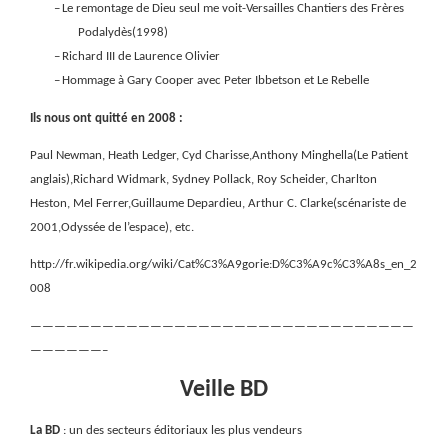
–
Le remontage de Dieu seul me voit-Versailles Chantiers des Frères
Podalydès(1998)
–
Richard III de Laurence Olivier
–
Hommage à Gary Cooper avec Peter Ibbetson et Le Rebelle
Ils nous ont quitté en 2008 :
Paul Newman, Heath Ledger, Cyd Charisse,Anthony Minghella(Le Patient
anglais),Richard Widmark, Sydney Pollack, Roy Scheider, Charlton
Heston, Mel Ferrer,Guillaume Depardieu, Arthur C. Clarke(scénariste de
2001,Odyssée de l’espace), etc.
http://fr.wikipedia.org/wiki/Cat%C3%A9gorie:D%C3%A9c%C3%A8s_en_2
008
————————————————————————————————
——————–
Veille BD
La BD
: un des secteurs éditoriaux les plus vendeurs