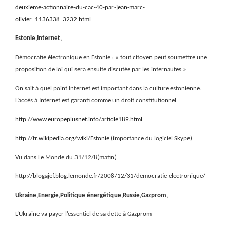
deuxieme-actionnaire-du-cac-40-par-jean-marc-
olivier_1136338_3232.html
Estonie,Internet,
Démocratie électronique en Estonie : « tout citoyen peut soumettre une
proposition de loi qui sera ensuite discutée par les internautes »
On sait à quel point Internet est important dans la culture estonienne.
L’accès à Internet est garanti comme un droit constitutionnel
http://www.europeplusnet.info/article189.html
http://fr.wikipedia.org/wiki/Estonie
(importance du logiciel Skype)
Vu dans Le Monde du 31/12/8(matin)
http://blogajef.blog.lemonde.fr/2008/12/31/democratie-electronique/
Ukraine,Energie,Politique énergétique,Russie,Gazprom,
L’Ukraine va payer l’essentiel de sa dette à Gazprom