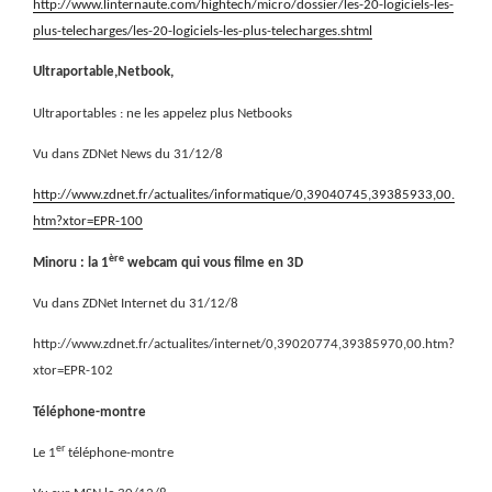
http://www.linternaute.com/hightech/micro/dossier/les-20-logiciels-les-
plus-telecharges/les-20-logiciels-les-plus-telecharges.shtml
Ultraportable,Netbook,
Ultraportables : ne les appelez plus Netbooks
Vu dans ZDNet News du 31/12/8
http://www.zdnet.fr/actualites/informatique/0,39040745,39385933,00.
htm?xtor=EPR-100
ère
Minoru : la 1
webcam qui vous filme en 3D
Vu dans ZDNet Internet du 31/12/8
http://www.zdnet.fr/actualites/internet/0,39020774,39385970,00.htm?
xtor=EPR-102
Téléphone-montre
er
Le 1
téléphone-montre