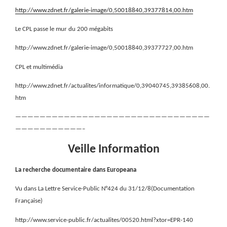
http://www.zdnet.fr/galerie-image/0,50018840,39377814,00.htm
Le CPL passe le mur du 200 mégabits
http://www.zdnet.fr/galerie-image/0,50018840,39377727,00.htm
CPL et multimédia
http://www.zdnet.fr/actualites/informatique/0,39040745,39385608,00.
htm
————————————————————————————————
———————————–
Veille Information
La recherche documentaire dans Europeana
Vu dans La Lettre Service-Public N°424 du 31/12/8(Documentation
Française)
http://www.service-public.fr/actualites/00520.html?xtor=EPR-140