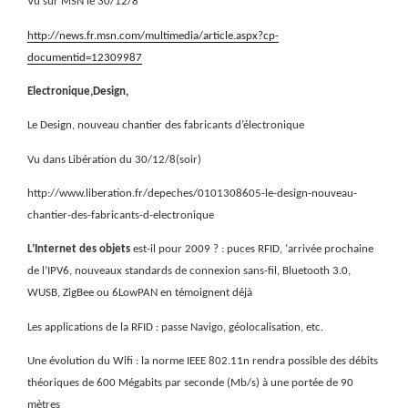
Vu sur MSN le 30/12/8
http://news.fr.msn.com/multimedia/article.aspx?cp-
documentid=12309987
Electronique,Design,
Le Design, nouveau chantier des fabricants d’électronique
Vu dans Libération du 30/12/8(soir)
http://www.liberation.fr/depeches/0101308605-le-design-nouveau-
chantier-des-fabricants-d-electronique
L’Internet des objets
est-il pour 2009 ? :
puces RFID, ‘arrivée prochaine
de l’IPV6, nouveaux standards de connexion sans-fil, Bluetooth 3.0,
WUSB, ZigBee ou
6LowPAN en témoignent déjà
Les applications de la RFID : passe Navigo, géolocalisation, etc.
Une évolution du Wifi : la norme IEEE 802.11n rendra possible des débits
théoriques de 600 Mégabits par seconde (Mb/s) à une portée de 90
mètres