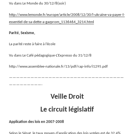
Vu dans Le Monde du 30/12/8(soir)
http://www.lemonde.fr/europe/article/2008/12/30/l-ukraine-va-payer-l-
essentiel-de-sa-dette-a-gazprom_1136464_3214.html
Parité, Sexisme,
La parité reste à faire à l’école
Vu dans Le Café pédagogique-L’Expresso du 31/12/8
http://www.assemblee-nationale.fr/13/pdf/rap-info/i1295.pdf
————————————————————————————————
—————————-
Veille Droit
Le circuit législatif
Application des lois en 2007-2008
Selon le Sénat, le taux moyen d’application des lois votées est de 32,4%