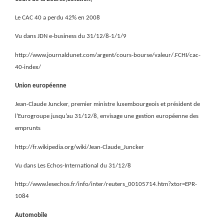
Le CAC 40 a perdu 42% en 2008
Vu dans JDN e-business du 31/12/8-1/1/9
http://www.journaldunet.com/argent/cours-bourse/valeur/.FCHI/cac-
40-index/
Union européenne
Jean-Claude Juncker, premier ministre luxembourgeois et président de
l’Eurogroupe jusqu’au 31/12/8, envisage une gestion européenne des
emprunts
http://fr.wikipedia.org/wiki/Jean-Claude_Juncker
Vu dans Les Echos-International du 31/12/8
http://www.lesechos.fr/info/inter/reuters_00105714.htm?xtor=EPR-
1084
Automobile