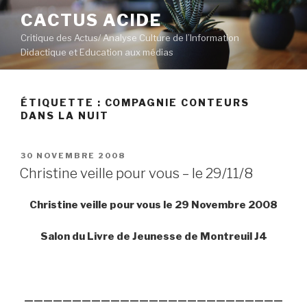
Aller
CACTUS ACIDE
au
Critique des Actus/ Analyse Culture de l’Information
contenu
Didactique et Education aux médias
principal
ÉTIQUETTE :
COMPAGNIE CONTEURS
DANS LA NUIT
PUBLIÉ
30 NOVEMBRE 2008
LE
Christine veille pour vous – le 29/11/8
Christine veille pour vous le 29 Novembre 2008
Salon du Livre de Jeunesse de Montreuil J4
———————————————————————————