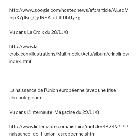
http://www.google.com/hostednews/afp/article/ALeqM
5ipX7jJKo_QyJREA-qtdlfDbtfy7g
Vu dans La Croix du 28/11/8
http://www.la-
croix.com/illustrations/Multimedia/Actu/album/crinolines/
index.html
La naissance de l’Union européenne (avec une frise
chronologique)
Vu dans L’Internaute-Magazine du 29/11/8
http://www.linternaute.com/histoire/motcle/4829/a/1/1/
naissance_de_l_union_europeenne.shtml