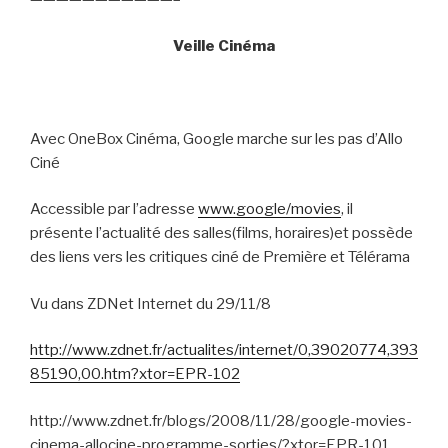
Veille Cinéma
Avec OneBox Cinéma, Google marche sur les pas d’Allo
Ciné
Accessible par l’adresse
www.google/movies
, il
présente l’actualité des salles(films, horaires)et possède
des liens vers les critiques ciné de Première et Télérama
Vu dans ZDNet Internet du 29/11/8
http://www.zdnet.fr/actualites/internet/0,39020774,393
85190,00.htm?xtor=EPR-102
http://www.zdnet.fr/blogs/2008/11/28/google-movies-
cinema-allocine-programme-sorties/?xtor=EPR-101