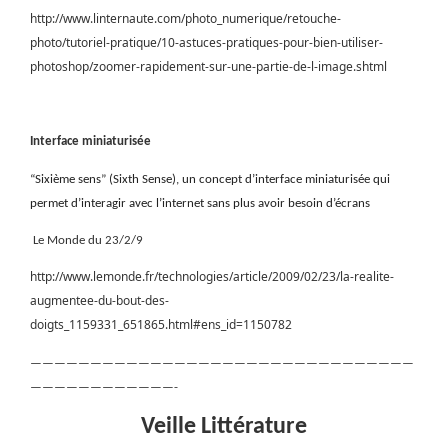
http://www.linternaute.com/photo_numerique/retouche-
photo/tutoriel-pratique/10-astuces-pratiques-pour-bien-utiliser-
photoshop/zoomer-rapidement-sur-une-partie-de-l-image.shtml
Interface miniaturisée
“Sixième sens” (Sixth Sense), un concept d’interface miniaturisée qui
permet d’interagir avec l’internet sans plus avoir besoin d’écrans
Le Monde du 23/2/9
http://www.lemonde.fr/technologies/article/2009/02/23/la-realite-
augmentee-du-bout-des-
doigts_1159331_651865.html#ens_id=1150782
————————————————————————————————
————————————-
Veille Littérature