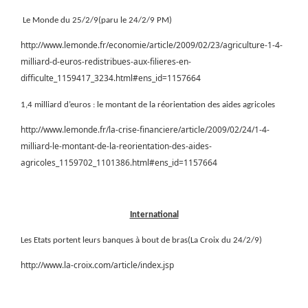
Le Monde du 25/2/9(paru le 24/2/9 PM)
http://www.lemonde.fr/economie/article/2009/02/23/agriculture-1-4-
milliard-d-euros-redistribues-aux-filieres-en-
difficulte_1159417_3234.html#ens_id=1157664
1,4 milliard d’euros : le montant de la réorientation des aides agricoles
http://www.lemonde.fr/la-crise-financiere/article/2009/02/24/1-4-
milliard-le-montant-de-la-reorientation-des-aides-
agricoles_1159702_1101386.html#ens_id=1157664
International
Les Etats portent leurs banques à bout de bras(La Croix du 24/2/9)
http://www.la-croix.com/article/index.jsp