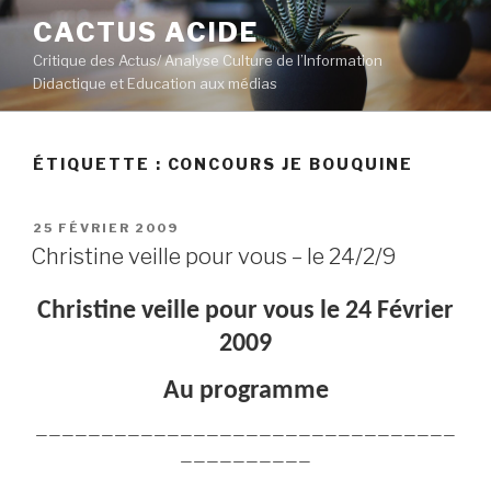
Aller
CACTUS ACIDE
au
Critique des Actus/ Analyse Culture de l’Information
contenu
Didactique et Education aux médias
principal
ÉTIQUETTE :
CONCOURS JE BOUQUINE
PUBLIÉ
25 FÉVRIER 2009
LE
Christine veille pour vous – le 24/2/9
Christine veille pour vous le 24 Février
2009
Au programme
————————————————————————————————
——————————