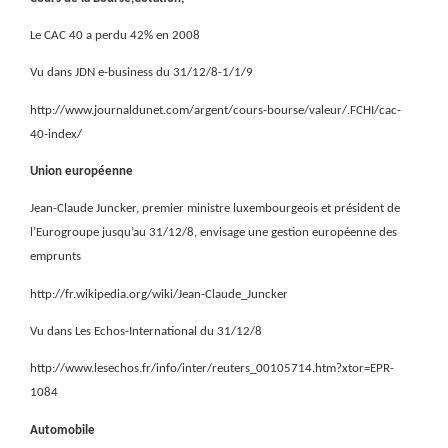
Le CAC 40 a perdu 42% en 2008
Vu dans JDN e-business du 31/12/8-1/1/9
http://www.journaldunet.com/argent/cours-bourse/valeur/.FCHI/cac-
40-index/
Union européenne
Jean-Claude Juncker, premier ministre luxembourgeois et président de
l’Eurogroupe jusqu’au 31/12/8, envisage une gestion européenne des
emprunts
http://fr.wikipedia.org/wiki/Jean-Claude_Juncker
Vu dans Les Echos-International du 31/12/8
http://www.lesechos.fr/info/inter/reuters_00105714.htm?xtor=EPR-
1084
Automobile