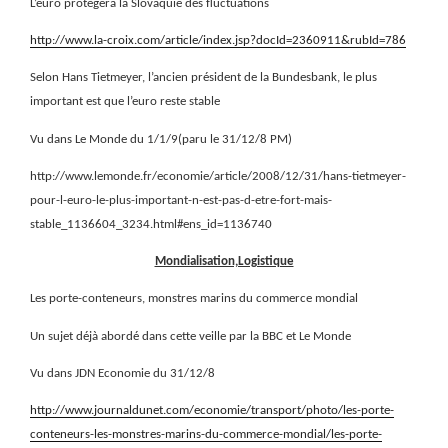
L’euro protègera la Slovaquie des fluctuations
http://www.la-croix.com/article/index.jsp?docId=2360911&rubId=786
Selon Hans Tietmeyer, l’ancien président de la Bundesbank, le plus
important est que l’euro reste stable
Vu dans Le Monde du 1/1/9(paru le 31/12/8 PM)
http://www.lemonde.fr/economie/article/2008/12/31/hans-tietmeyer-
pour-l-euro-le-plus-important-n-est-pas-d-etre-fort-mais-
stable_1136604_3234.html#ens_id=1136740
Mondialisation,Logistique
Les porte-conteneurs, monstres marins du commerce mondial
Un sujet déjà abordé dans cette veille par la BBC et Le Monde
Vu dans JDN Economie du 31/12/8
http://www.journaldunet.com/economie/transport/photo/les-porte-
conteneurs-les-monstres-marins-du-commerce-mondial/les-porte-