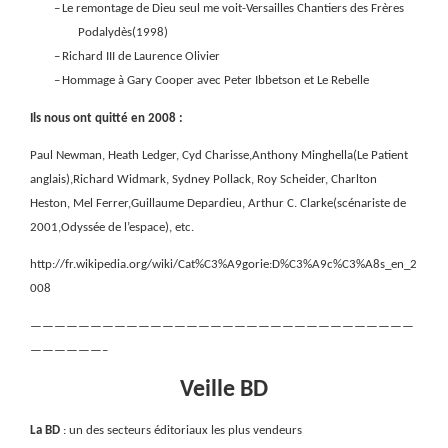
–
Le remontage de Dieu seul me voit-Versailles Chantiers des Frères
Podalydès(1998)
–
Richard III de Laurence Olivier
–
Hommage à Gary Cooper avec Peter Ibbetson et Le Rebelle
Ils nous ont quitté en 2008 :
Paul Newman, Heath Ledger, Cyd Charisse,Anthony Minghella(Le Patient
anglais),Richard Widmark, Sydney Pollack, Roy Scheider, Charlton
Heston, Mel Ferrer,Guillaume Depardieu, Arthur C. Clarke(scénariste de
2001,Odyssée de l’espace), etc.
http://fr.wikipedia.org/wiki/Cat%C3%A9gorie:D%C3%A9c%C3%A8s_en_2
008
————————————————————————————————
——————–
Veille BD
La BD
: un des secteurs éditoriaux les plus vendeurs