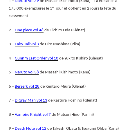
1 –
Naruto vol 39
de Masashi Kishimoto (Kana) : il a été lancé à
er
175 000 exemplaires le 1
jour et obtient en 2 jours la tête du
classement
2 –
One piece vol 46
de Eiichiro Oda (Glénat)
3 –
Fairy Tail vol 3
de Hiro Mashima (Pika)
4 –
Gunnm Last Order vol 10
de Yukito Kishiro (Glénat)
5 –
Naruto vol 38
de Masashi Kishimoto (Kana)
6 –
Berserk vol 28
de Kentaro Miura (Glénat)
7 –
D.Gray Man vol 13
de Kastura Hoshino (Glénat)
8 –
Vampire Knight vol 7
de Matsuri Hino (Panini)
9 –
Death Note vol 12
de Takeshi Obata & Tsugumi Ohba (Kana)