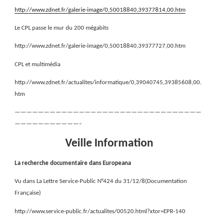
http://www.zdnet.fr/galerie-image/0,50018840,39377814,00.htm
Le CPL passe le mur du 200 mégabits
http://www.zdnet.fr/galerie-image/0,50018840,39377727,00.htm
CPL et multimédia
http://www.zdnet.fr/actualites/informatique/0,39040745,39385608,00.
htm
————————————————————————————————
———————————–
Veille Information
La recherche documentaire dans Europeana
Vu dans La Lettre Service-Public N°424 du 31/12/8(Documentation
Française)
http://www.service-public.fr/actualites/00520.html?xtor=EPR-140