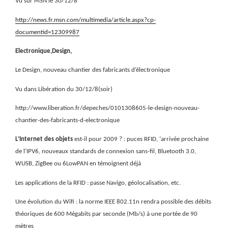
Vu sur MSN le 30/12/8
http://news.fr.msn.com/multimedia/article.aspx?cp-
documentid=12309987
Electronique,Design,
Le Design, nouveau chantier des fabricants d’électronique
Vu dans Libération du 30/12/8(soir)
http://www.liberation.fr/depeches/0101308605-le-design-nouveau-
chantier-des-fabricants-d-electronique
L’Internet des objets
est-il pour 2009 ? :
puces RFID, ‘arrivée prochaine
de l’IPV6, nouveaux standards de connexion sans-fil, Bluetooth 3.0,
WUSB, ZigBee ou
6LowPAN en témoignent déjà
Les applications de la RFID : passe Navigo, géolocalisation, etc.
Une évolution du Wifi : la norme IEEE 802.11n rendra possible des débits
théoriques de 600 Mégabits par seconde (Mb/s) à une portée de 90
mètres