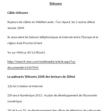
Télécoms
Câble télécoms
Rupture de câbles en Méditerranée : l’un réparé, les 2 autres début
Janvier 2009
Ils assuraient les liaisons téléphoniques et internet entre l’Europe et la
région Asie/Proche-Orient
Vu sur MSN Le 30/12/8(soir)
http://news.fr.msn.com/multimedia/article.aspx?cp-
documentid=12347091
Le palmarès Télécoms 2008 des lecteurs de ZDNet
1)la loi Création et Internet
2)France Numérique 2012 : le plan de développement de l’économie
numérique
3)Catch-up TV : le développement des offres de télévision de rattrapage