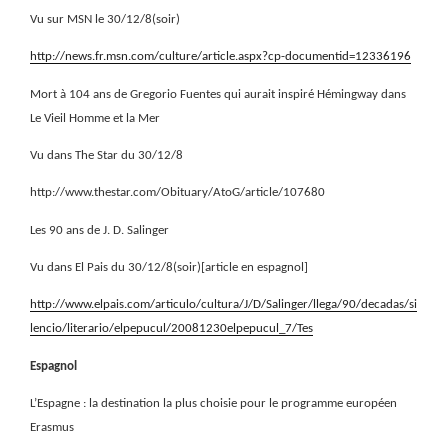
Vu sur MSN le 30/12/8(soir)
http://news.fr.msn.com/culture/article.aspx?cp-documentid=12336196
Mort à 104 ans de Gregorio Fuentes qui aurait inspiré Hémingway dans
Le Vieil Homme et la Mer
Vu dans The Star du 30/12/8
http://www.thestar.com/Obituary/AtoG/article/107680
Les 90 ans de J. D. Salinger
Vu dans El Pais du 30/12/8(soir)[article en espagnol]
http://www.elpais.com/articulo/cultura/J/D/Salinger/llega/90/decadas/si
lencio/literario/elpepucul/20081230elpepucul_7/Tes
Espagnol
L’Espagne : la destination la plus choisie pour le programme européen
Erasmus