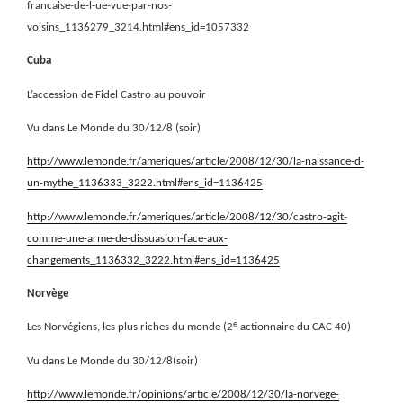
francaise-de-l-ue-vue-par-nos-
voisins_1136279_3214.html#ens_id=1057332
Cuba
L’accession de Fidel Castro au pouvoir
Vu dans Le Monde du 30/12/8 (soir)
http://www.lemonde.fr/ameriques/article/2008/12/30/la-naissance-d-
un-mythe_1136333_3222.html#ens_id=1136425
http://www.lemonde.fr/ameriques/article/2008/12/30/castro-agit-
comme-une-arme-de-dissuasion-face-aux-
changements_1136332_3222.html#ens_id=1136425
Norvège
e
Les Norvégiens, les plus riches du monde (2
actionnaire du CAC 40)
Vu dans Le Monde du 30/12/8(soir)
http://www.lemonde.fr/opinions/article/2008/12/30/la-norvege-