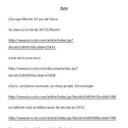
Euro
L’Europe fête les 10 ans de l’euro
Vu dans La Croix du 30/12/8(soir)
http://www.la-croix.com/article/index.jsp?
docId=2360910&rubId=25692
Carte de la zone euro
http://www.la-croix.com/documents/doc.jsp?
docId=2360909&rubId=47608
L’Euro, une jeune monnaie, un vieux projet. Chronologie
http://www.la-croix.com/article/index.jsp?docId=2360907&rubId=786
La Lettonie veut se débarrasser de ses lats en 2012
http://www.la-croix.com/article/index.jsp?docId=2360908&rubId=786