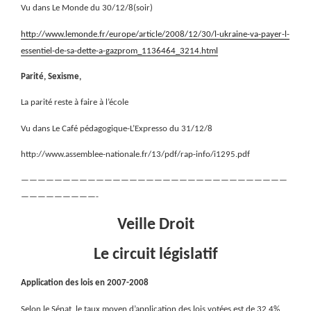
Vu dans Le Monde du 30/12/8(soir)
http://www.lemonde.fr/europe/article/2008/12/30/l-ukraine-va-payer-l-
essentiel-de-sa-dette-a-gazprom_1136464_3214.html
Parité, Sexisme,
La parité reste à faire à l’école
Vu dans Le Café pédagogique-L’Expresso du 31/12/8
http://www.assemblee-nationale.fr/13/pdf/rap-info/i1295.pdf
————————————————————————————————
—————————-
Veille Droit
Le circuit législatif
Application des lois en 2007-2008
Selon le Sénat, le taux moyen d’application des lois votées est de 32,4%