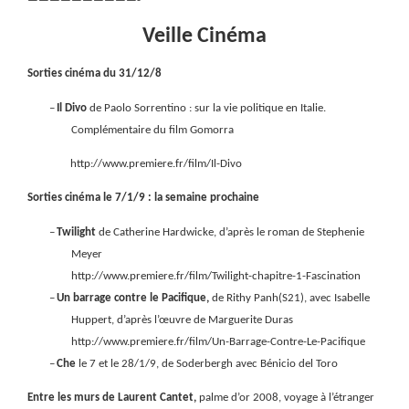
——————————-
Veille Cinéma
Sorties cinéma du 31/12/8
–
Il Divo
de Paolo Sorrentino :
sur la vie politique en Italie.
Complémentaire du film Gomorra
http://www.premiere.fr/film/Il-Divo
Sorties cinéma le 7/1/9 : la semaine prochaine
–
Twilight
de Catherine Hardwicke, d’après le roman de Stephenie
Meyer
http://www.premiere.fr/film/Twilight-chapitre-1-Fascination
–
Un barrage contre le Pacifique,
de Rithy Panh(S21), avec Isabelle
Huppert, d’après l’œuvre de Marguerite Duras
http://www.premiere.fr/film/Un-Barrage-Contre-Le-Pacifique
–
Che
le 7 et le 28/1/9, de Soderbergh avec Bénicio del Toro
Entre les murs de Laurent Cantet,
palme d’or 2008, voyage à l’étranger