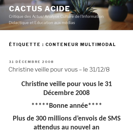
Aller
CACTUS ACIDE
au
Critique des Actus/ Analyse Culture de l’Information
contenu
Didactique et Education aux médias
principal
ÉTIQUETTE :
CONTENEUR MULTIMODAL
PUBLIÉ
31 DÉCEMBRE 2008
LE
Christine veille pour vous – le 31/12/8
Christine veille pour vous le 31
Décembre 2008
*****Bonne année****
Plus de 300 millions d’envois de SMS
attendus au nouvel an