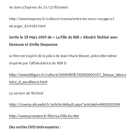
Vu dans L’Express du 31/12/8(matin)
http://www.lexpress.fr/culture/cinema/entre-les-murs-voyage-a-l-
etranger_654182.html
Sortie le 18 Mars 2009 de « La Fille du RER » d’André Téchiné avec
Deneuve et Emilie Dequenne
Le film est inspiré de la pièce de Jean-Marie Besset, pièce elle-même
inspirée par l’affabulatrice du RER D
http://www.lefigaro.fr/culture/20060808.FIG000000107_limoux_labora
toire_d_excellence.html
La version de Téchiné
http://cinema.aliceadsl.fr/article/default.aspx?articleid=AR00020306
http://www.premiere.fr/film/La-Fille-Du-Rer
Des sorties DVD intéressantes :