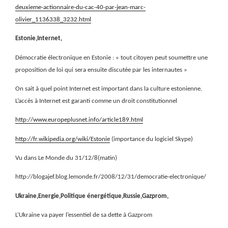
deuxieme-actionnaire-du-cac-40-par-jean-marc-
olivier_1136338_3232.html
Estonie,Internet,
Démocratie électronique en Estonie : « tout citoyen peut soumettre une
proposition de loi qui sera ensuite discutée par les internautes »
On sait à quel point Internet est important dans la culture estonienne.
L’accès à Internet est garanti comme un droit constitutionnel
http://www.europeplusnet.info/article189.html
http://fr.wikipedia.org/wiki/Estonie
(importance du logiciel Skype)
Vu dans Le Monde du 31/12/8(matin)
http://blogajef.blog.lemonde.fr/2008/12/31/democratie-electronique/
Ukraine,Energie,Politique énergétique,Russie,Gazprom,
L’Ukraine va payer l’essentiel de sa dette à Gazprom