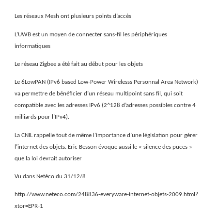
Les réseaux Mesh ont plusieurs points d’accès
L’UWB est un moyen de connecter sans-fil les périphériques
informatiques
Le réseau Zigbee a été fait au début pour les objets
Le 6LowPAN (IPv6 based Low-Power Wirelesss Personnal Area Network)
va permettre de bénéficier d’un réseau multipoint sans fil, qui soit
compatible avec les adresses IPv6 (2^128 d’adresses possibles contre 4
milliards pour l’IPv4).
La CNIL rappelle tout de même l’importance d’une législation pour gérer
l’internet des objets. Eric Besson évoque aussi le « silence des puces »
que la loi devrait autoriser
Vu dans Netéco du 31/12/8
http://www.neteco.com/248836-everyware-internet-objets-2009.html?
xtor=EPR-1