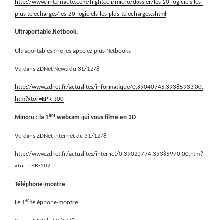
http://www.linternaute.com/hightech/micro/dossier/les-20-logiciels-les-
plus-telecharges/les-20-logiciels-les-plus-telecharges.shtml
Ultraportable,Netbook,
Ultraportables : ne les appelez plus Netbooks
Vu dans ZDNet News du 31/12/8
http://www.zdnet.fr/actualites/informatique/0,39040745,39385933,00.
htm?xtor=EPR-100
ère
Minoru : la 1
webcam qui vous filme en 3D
Vu dans ZDNet Internet du 31/12/8
http://www.zdnet.fr/actualites/internet/0,39020774,39385970,00.htm?
xtor=EPR-102
Téléphone-montre
er
Le 1
téléphone-montre