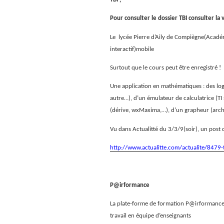
Pour consulter le dossier TBI consulter la 
Le
lycée Pierre d’Aily de Compiègne(Acad
interactif)mobile
Surtout que le cours peut être enregistré !
Une application en mathématiques :
des lo
autre…), d’un émulateur de calculatrice (TI
(dérive, wxMaxima,…), d’un grapheur (arch
Vu dans Actualitté du 3/3/9(soir), un post
http://www.actualitte.com/actualite/8479-t
P@irformance
La plate-forme de formation P@irformance 
travail en équipe d’enseignants