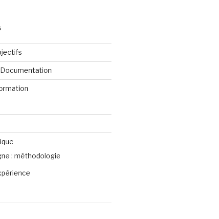
S
jectifs
e Documentation
formation
ique
igne : méthodologie
xpérience