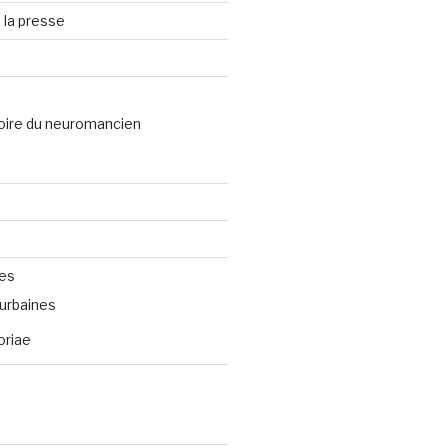
 la presse
oire du neuromancien
ves
urbaines
oriae