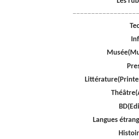
***Les rub
——————————————————
Te
In
Musée(Mu
Pre
Littérature(Print
Théâtre(A
BD(Edi
Langues étrang
Histoi