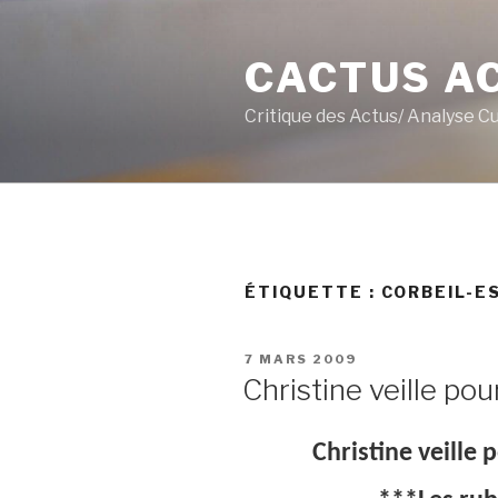
Aller
au
CACTUS A
contenu
principal
Critique des Actus/ Analyse C
ÉTIQUETTE :
CORBEIL-E
PUBLIÉ
7 MARS 2009
LE
Christine veille pou
Christine veille 