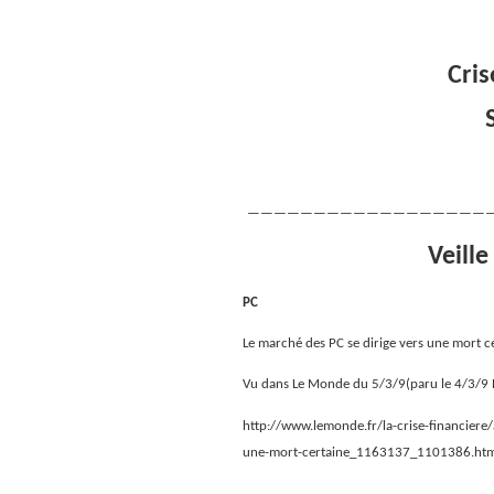
Cris
——————————————————
Veille
PC
Le marché des PC se dirige vers une mort c
Vu dans Le Monde du 5/3/9(paru le 4/3/9
http://www.lemonde.fr/la-crise-financiere
une-mort-certaine_1163137_1101386.ht