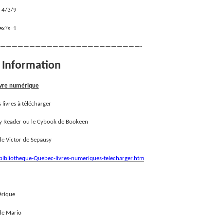
u 4/3/9
ex?s=1
————————————————————————-
e Information
ivre numérique
livres à télécharger
Sony Reader ou le Cybook de Bookeen
de Victor de Sepausy
-bibliotheque-Quebec-livres-numeriques-telecharger.htm
érique
 de Mario