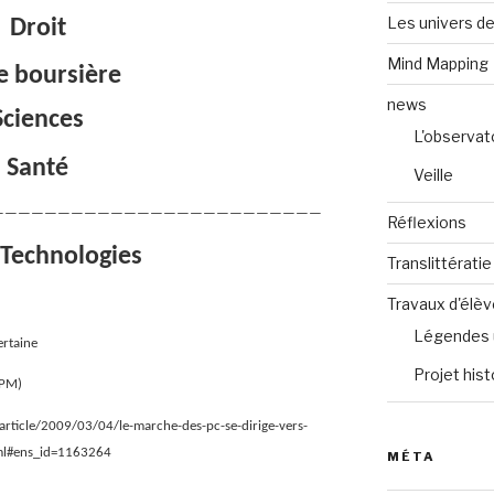
Les univers de
Droit
Mind Mapping
e boursière
news
Sciences
L'observat
Santé
Veille
—————————————————————————
Réflexions
 Technologies
Translittératie
Travaux d'élè
Légendes 
ertaine
Projet hist
 PM)
/article/2009/03/04/le-marche-des-pc-se-dirige-vers-
ml#ens_id=1163264
MÉTA