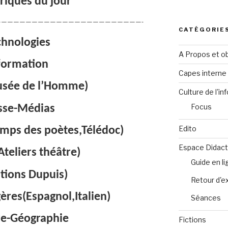
riques du jour***
———————————————————————-
CATÉGORIE
chnologies
A Propos et ob
formation
Capes intern
sée de l’Homme)
Culture de l'in
Focus
sse-Médias
Edito
emps des poètes,Télédoc)
Espace Didact
teliers théâtre)
Guide en l
tions Dupuis)
Retour d'e
ères(Espagnol,Italien)
Séances
re-Géographie
Fictions