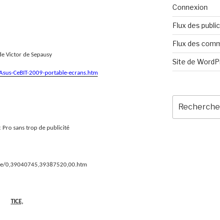
Connexion
Flux des publi
Flux des com
de Victor de Sepausy
Site de Word
-Asus-CeBIT-2009-portable-ecrans.htm
Recherche
pour
:
 Pro sans trop de publicité
ique/0,39040745,39387520,00.htm
TICE,