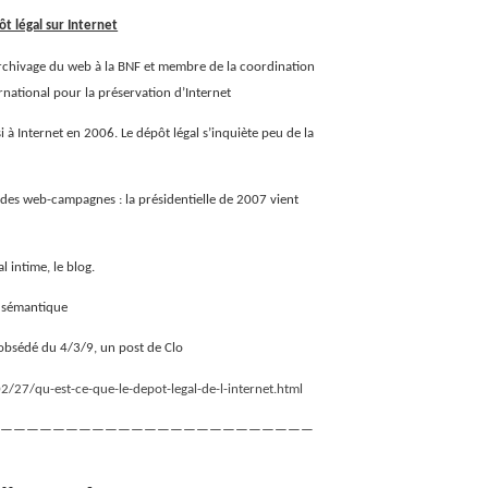
t légal sur Internet
’archivage du web à la BNF et membre de la coordination
national pour la préservation d’Internet
i à Internet en 2006. Le dépôt légal s’inquiète peu de la
e des web-campagnes : la présidentielle de 2007 vient
l intime, le blog.
b sémantique
iobsédé du 4/3/9, un post de Clo
2/27/qu-est-ce-que-le-depot-legal-de-l-internet.html
————————————————————————