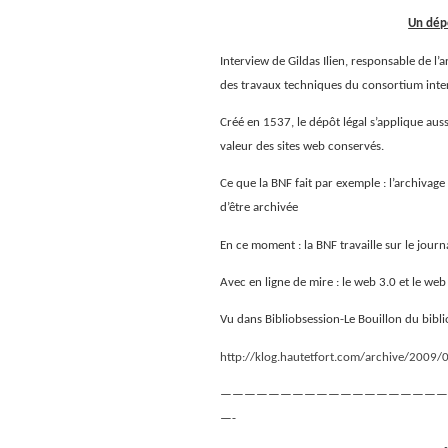
Un dépô
Interview de Gildas Ilien, responsable de l
des travaux techniques du consortium inter
Créé en 1537, le dépôt légal s’applique auss
valeur des sites web conservés.
Ce que la BNF fait par exemple : l’archivag
d’être archivée
En ce moment : la BNF travaille sur le journa
Avec en ligne de mire : le web 3.0 et le we
Vu dans Bibliobsession-Le Bouillon du bibl
http://klog.hautetfort.com/archive/2009/0
———————————————————
—-