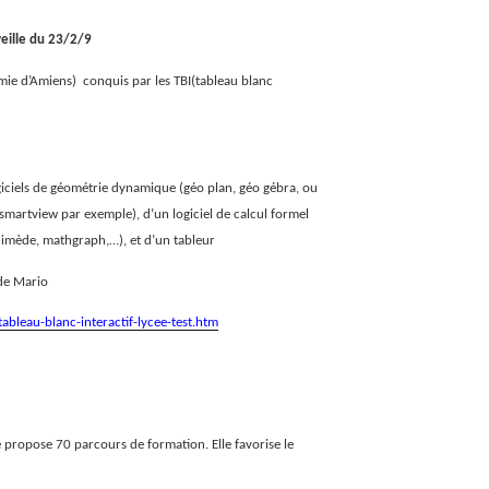
veille du 23/2/9
émie d’Amiens)
conquis par les TBI(tableau blanc
giciels de géométrie dynamique (géo plan, géo gébra, ou
 smartview par exemple), d’un logiciel de calcul formel
imède, mathgraph,…), et d’un tableur
 de Mario
ableau-blanc-interactif-lycee-test.htm
propose 70 parcours de formation. Elle favorise le