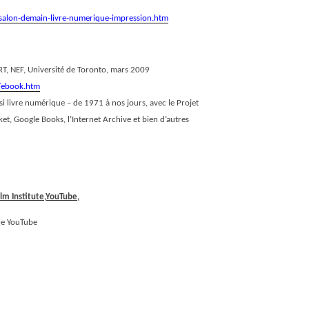
-salon-demain-livre-numerique-impression.htm
RT, NEF, Université de Toronto, mars 2009
s/ebook.htm
si livre numérique – de 1971 à nos jours, avec le Projet
 Google Books, l’Internet Archive et bien d’autres
Film Institute,YouTube,
îne YouTube