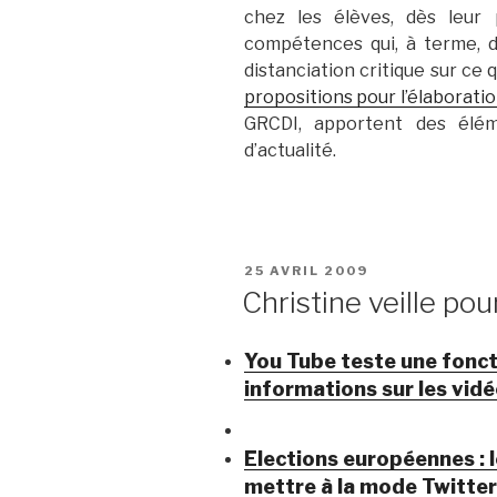
chez les élèves, dès leur 
compétences qui, à terme, 
distanciation critique sur ce 
propositions pour l’élaborati
GRCDI, apportent des élé
d’actualité.
PUBLIÉ
25 AVRIL 2009
LE
Christine veille pou
You Tube teste une fonct
informations sur les vid
Elections européennes : 
mettre à la mode Twitte