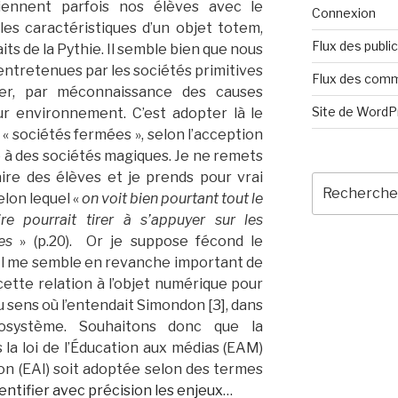
iennent parfois nos élèves avec le
Connexion
les caractéristiques d’un objet totem,
Flux des publi
its de la Pythie. Il semble bien que nous
 entretenues par les sociétés primitives
Flux des com
er, par méconnaissance des causes
Site de Word
eur environnement. C’est adopter là le
 sociétés fermées », selon l’acception
e à des sociétés magiques. Je ne remets
aire des élèves et je prends pour vrai
Recherche
elon lequel «
on voit bien pourtant tout le
pour
ire pourrait tirer
à s’appuyer sur les
:
es
» (p.20). Or je suppose fécond le
 Il me semble en revanche important de
cette relation à l’objet numérique pour
au sens où l’entendait Simondon [3], dans
osystème. Souhaitons donc que la
 la loi de l’Éducation aux médias (EAM)
ion (EAI) soit adoptée selon des termes
entifier avec précision les enjeux
…