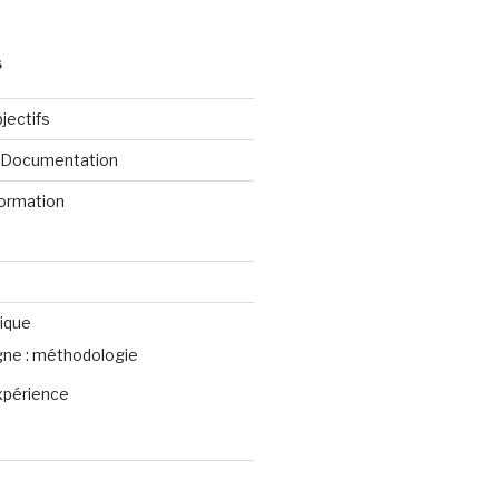
S
jectifs
e Documentation
formation
ique
igne : méthodologie
xpérience