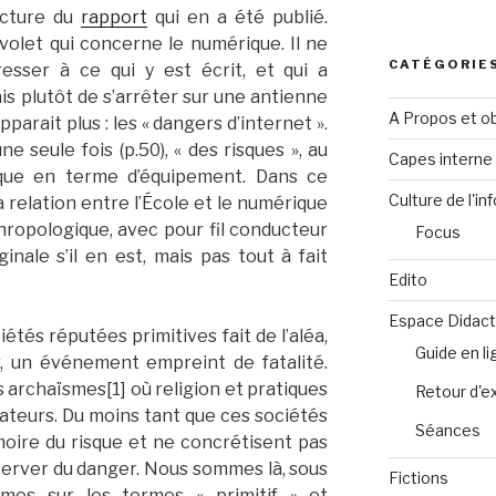
ecture du
rapport
qui en a été publié.
volet qui concerne le numérique. Il ne
CATÉGORIE
éresser à ce qui y est écrit, et qui a
 plutôt de s’arrêter sur une antienne
A Propos et ob
parait plus : les « dangers d’internet ».
ne seule fois (p.50), « des risques », au
Capes intern
ique en terme d’équipement. Dans ce
Culture de l'in
relation entre l’École et le numérique
hropologique, avec pour fil conducteur
Focus
inale s’il en est, mais pas tout à fait
Edito
Espace Didact
étés réputées primitives fait de l’aléa,
Guide en l
r, un événement empreint de fatalité.
s archaïsmes[1] où religion et pratiques
Retour d'e
ateurs. Du moins tant que ces sociétés
Séances
ire du risque et ne concrétisent pas
server du danger. Nous sommes là, sous
Fictions
ames sur les termes « primitif » et