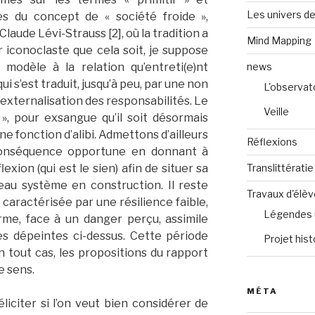
Les univers de
es du concept de « société froide »,
Claude Lévi-Strauss [2], où la tradition a
Mind Mapping
 iconoclaste que cela soit, je suppose
news
modèle à la relation qu’entreti(e)nt
ui s’est traduit, jusqu’à peu, par une non
L'observat
’externalisation des responsabilités. Le
Veille
 », pour exsangue qu’il soit désormais
 une fonction d’alibi. Admettons d’ailleurs
Réflexions
conséquence opportune en donnant à
Translittératie
lexion (qui est le sien) afin de situer sa
eau système en construction. Il reste
Travaux d'élè
caractérisée par une résilience faible,
Légendes 
me, face à un danger perçu, assimile
ves dépeintes ci-dessus. Cette période
Projet hist
n tout cas, les propositions du rapport
e sens.
MÉTA
iciter si l’on veut bien considérer de