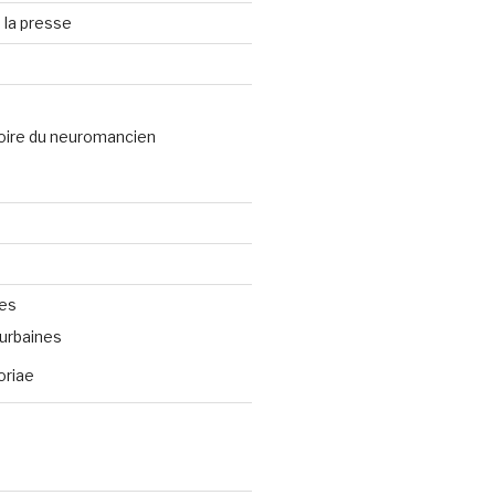
 la presse
oire du neuromancien
ves
urbaines
oriae