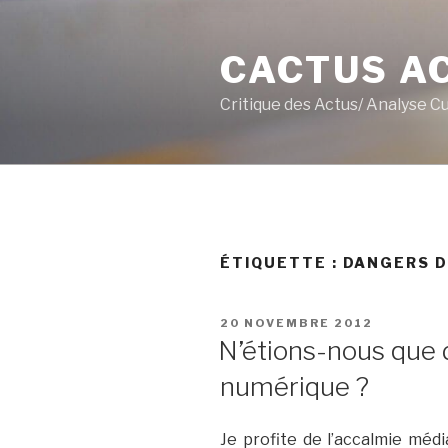
Aller
au
CACTUS A
contenu
principal
Critique des Actus/ Analyse C
ÉTIQUETTE :
DANGERS D
PUBLIÉ
20 NOVEMBRE 2012
LE
N’étions-nous que d
numérique ?
Je profite de l’accalmie média