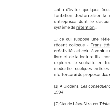
…afin d’éviter quelques écue
tentation d’externaliser la
entreprises dont le discou
système de
rétention
…
…; ce qui suppose une réfle
récent colloque «
Translitt
créativité
» et celui à venir su
livre et de la lecture III
« , c
explorer. Je souhaite en to
modestie, quelques article
m’efforcerai de proposer des 
[1] A Giddens,
Les conséquenc
1994
[2] Claude Lévy-Strauss,
Trist