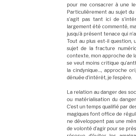
pour me consacrer à une l
Particulièrement au sujet du 
s’agit pas tant ici de s’int
largement été commenté, mais
jusqu’à présent tenace qui n’ap
Tout au plus est-il question, u
sujet de la fracture numér
contexte, mon approche de la 
se veut moins critique qu’ant
la cindynique…, approche orig
dénuée d’intérêt, je l’espère.
La relation au danger des soci
ou matérialisation du dange
C’est un temps qualifié par de
magiques font office de régul
ne développent pas une mémo
de volonté d’agir pour se pré
réserve d’éviter les amalg