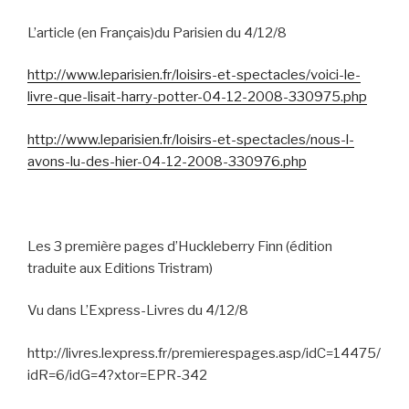
L’article (en Français)du Parisien du 4/12/8
http://www.leparisien.fr/loisirs-et-spectacles/voici-le-
livre-que-lisait-harry-potter-04-12-2008-330975.php
http://www.leparisien.fr/loisirs-et-spectacles/nous-l-
avons-lu-des-hier-04-12-2008-330976.php
Les 3 première pages d’Huckleberry Finn (édition
traduite aux Editions Tristram)
Vu dans L’Express-Livres du 4/12/8
http://livres.lexpress.fr/premierespages.asp/idC=14475/
idR=6/idG=4?xtor=EPR-342