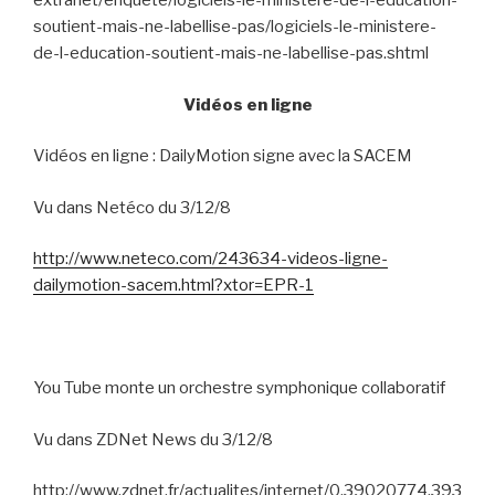
extranet/enquete/logiciels-le-ministere-de-l-education-
soutient-mais-ne-labellise-pas/logiciels-le-ministere-
de-l-education-soutient-mais-ne-labellise-pas.shtml
Vidéos en ligne
Vidéos en ligne : DailyMotion signe avec la SACEM
Vu dans Netéco du 3/12/8
http://www.neteco.com/243634-videos-ligne-
dailymotion-sacem.html?xtor=EPR-1
You Tube monte un orchestre symphonique collaboratif
Vu dans ZDNet News du 3/12/8
http://www.zdnet.fr/actualites/internet/0,39020774,393