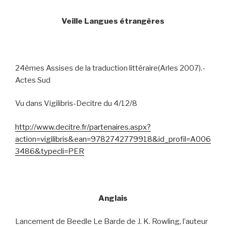
Veille Langues étrangères
24èmes Assises de la traduction littéraire(Arles 2007).-
Actes Sud
Vu dans Vigilibris-Decitre du 4/12/8
http://www.decitre.fr/partenaires.aspx?
action=vigilibris&ean=9782742779918&id_profil=A006
3486&typecli=PER
Anglais
Lancement de Beedle Le Barde de J. K. Rowling, l’auteur