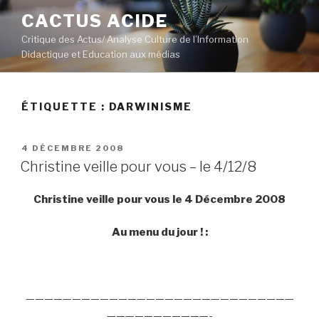
Aller
CACTUS ACIDE
au
Critique des Actus/ Analyse Culture de l’Information
contenu
Didactique et Education aux médias
principal
ÉTIQUETTE :
DARWINISME
PUBLIÉ
4 DÉCEMBRE 2008
LE
Christine veille pour vous – le 4/12/8
Christine veille pour vous le 4 Décembre 2008
Au menu du jour ! :
—————————————————————————————
———————————-