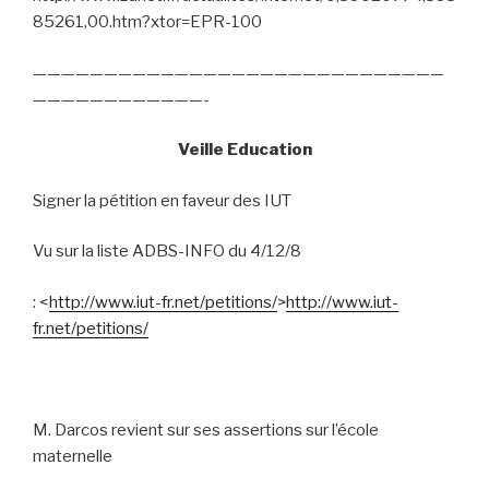
85261,00.htm?xtor=EPR-100
—————————————————————————————
————————————-
Veille Education
Signer la pétition en faveur des IUT
Vu sur la liste ADBS-INFO du 4/12/8
: <
http://www.iut-fr.net/petitions/
>
http://www.iut-
fr.net/petitions/
M. Darcos revient sur ses assertions sur l’école
maternelle