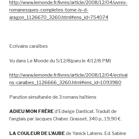
http://www.lemonde.fr/livres/article/2008/12/04/uvres-
romanesques-completes-tome-iv-d-
aragon_1126670_3260.html#ens_id=754074
Ecrivains caraïbes
Vu dans Le Monde du 5/12/8(paru le 4/12/8 PM)
http://www.lemonde.fr/livres/article/2008/12/04/ecrivai
ns-caraibes_1126666_3260.html#ens_id=1093980
Parution simultanée de 3 romans haïtiens
ADIEU MON FRÈRE
d’Edwige Danticat. Traduit de
l’anglais par Jacques Chaber. Grasset, 340 p., 19,90 €.
LA COULEUR DE L’AUBE
de Yanick Lahens. Ed. Sabine