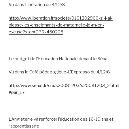
Vu dans Libération du 4/12/8
http://www.liberation.fr/societe/0101302900-si-j-ai-
blesse-les-enseignants-de-maternelle-je-m-en-
excuse?xtor=EPR-450206
Le budget de l’Education Nationale devant le Sénat
Vu dans le Café pédagogique-L’Expresso du 4/12/8
http://www.senat.fr/cra/s20081203/s20081203_2.html
#par_17
L’Angleterre va renforcer l’éducation des 16-19 ans et
l’apprentissage