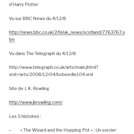
d’Harry Potter
Vu sur BBC News du 4/12/8
http://news.bbc.co.uk/2/hi/uk_news/scotland/7763767.s
tm
Vu dans The Telegraph du 4/12/8
http://www.telegraph.co.uk/arts/main.jhtml?
xml=/arts/2008/12/04/bobeedle104.xml
Site de J. K. Rowling
http://www.jkrowling.com/
Les 5 histoires :
–
« The Wizard and the Hopping Pot » : Un sorcier