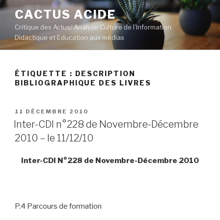
Aller
CACTUS ACIDE
au
Critique des Actus/ Analyse Culture de l’Information
contenu
Didactique et Education aux médias
principal
ÉTIQUETTE :
DESCRIPTION
BIBLIOGRAPHIQUE DES LIVRES
PUBLIÉ
11 DÉCEMBRE 2010
LE
Inter-CDI n°228 de Novembre-Décembre
2010 – le 11/12/10
Inter-CDI N°228 de Novembre-Décembre 2010
P.4 Parcours de formation