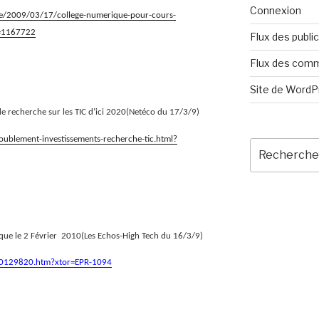
Connexion
cle/2009/03/17/college-numerique-pour-cours-
d=1167722
Flux des publi
Flux des com
Site de Word
de recherche sur les TIC d’ici 2020(Netéco du 17/3/9)
blement-investissements-recherche-tic.html?
Recherche
pour
:
ue le 2 Février
2010(Les Echos-High Tech du 16/3/9)
_00129820.htm?xtor=EPR-1094