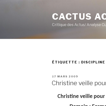
Aller
au
CACTUS A
contenu
principal
Critique des Actus/ Analyse C
ÉTIQUETTE :
DISCIPLINE
PUBLIÉ
17 MARS 2009
LE
Christine veille pou
Christine veille pour