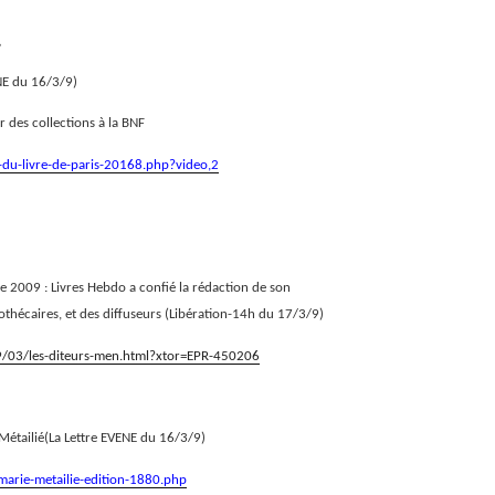
,
ENE du 16/3/9)
 des collections à la BNF
-du-livre-de-paris-20168.php?video,2
re 2009 : Livres Hebdo a confié la rédaction de son
othécaires, et des diffuseurs (Libération-14h du 17/3/9)
2009/03/les-diteurs-men.html?xtor=EPR-450206
Métailié(La Lettre EVENE du 16/3/9)
-marie-metailie-edition-1880.php