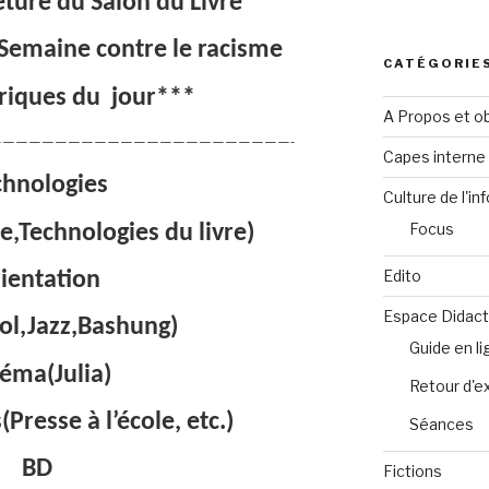
ture du Salon du Livre
t Semaine contre le racisme
CATÉGORIE
riques du
jour***
A Propos et ob
——————————————————————-
Capes intern
chnologies
Culture de l'in
Focus
e,Technologies du livre)
Edito
ientation
Espace Didact
ol,Jazz,Bashung)
Guide en l
éma(Julia)
Retour d'e
Presse à l’école, etc.)
Séances
BD
Fictions