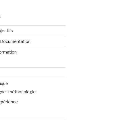
S
jectifs
e Documentation
formation
ique
igne : méthodologie
xpérience