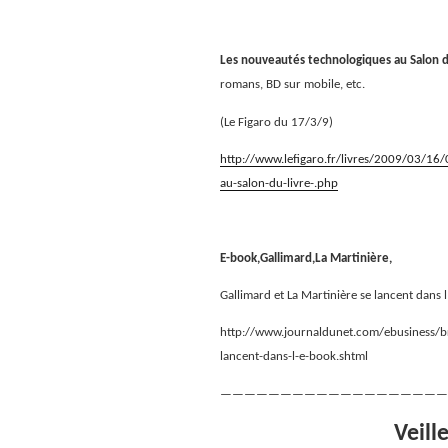
Les nouveautés technologiques au Salon d
romans, BD sur mobile, etc.
(Le Figaro du 17/3/9)
http://www.lefigaro.fr/livres/2009/03/
au-salon-du-livre-.php
E-book,Gallimard,La Martinière,
Gallimard et La Martinière se lancent dans
http://www.journaldunet.com/ebusiness/br
lancent-dans-l-e-book.shtml
———————————————————
Veill