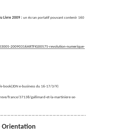
u Livre 2009 :
un écran portatif pouvant contenir 160
16/03005-20090316ARTFIG00575-revolution-numerique-
 l’e-book(JDN e-business du 16-17/3/9)
eve/france/37138/gallimard-et-la-martiniere-se-
————————————————————————–
e Orientation