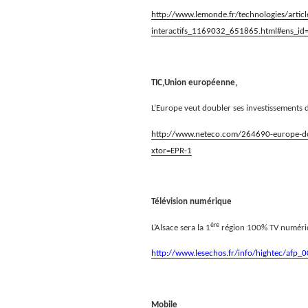
http://www.lemonde.fr/technologies/arti
interactifs_1169032_651865.html#ens_i
TIC,Union européenne,
L’Europe veut doubler ses investissements 
http://www.neteco.com/264690-europe-dou
xtor=EPR-1
Télévision numérique
ère
L’Alsace sera la 1
région 100% TV numériq
http://www.lesechos.fr/info/hightec/afp
Mobile