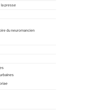
 la presse
oire du neuromancien
ves
urbaines
oriae