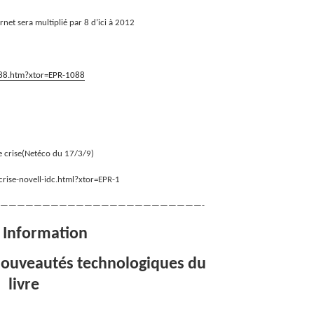
rnet sera multiplié par 8 d’ici à 2012
588.htm?xtor=EPR-1088
e crise(Netéco du 17/3/9)
rise-novell-idc.html?xtor=EPR-1
————————————————————————-
e Information
 Nouveautés technologiques du
livre