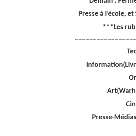
Demain : Ferme
Presse à l’école, e
***Les rub
—————————————————
Te
Information(Livr
Or
Art(Warh
Cin
Presse-Médias(