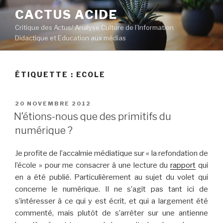
Aller
CACTUS ACIDE
au
Critique des Actus/ Analyse Culture de l’Information
contenu
Didactique et Education aux médias
principal
ÉTIQUETTE :
ECOLE
PUBLIÉ
20 NOVEMBRE 2012
LE
N’étions-nous que des primitifs du
numérique ?
Je profite de l’accalmie médiatique sur « la refondation de
l’école » pour me consacrer à une lecture du
rapport
qui
en a été publié. Particulièrement au sujet du volet qui
concerne le numérique. Il ne s’agit pas tant ici de
s’intéresser à ce qui y est écrit, et qui a largement été
commenté, mais plutôt de s’arrêter sur une antienne