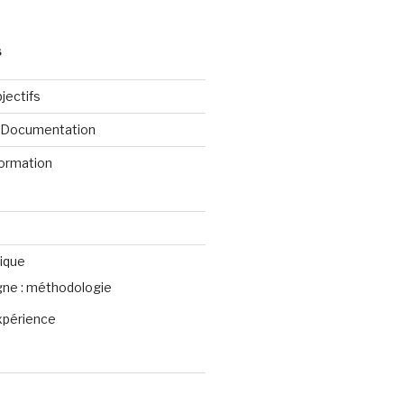
S
jectifs
e Documentation
formation
ique
igne : méthodologie
xpérience