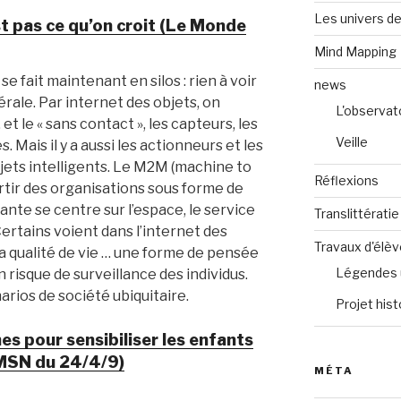
Les univers de
st pas ce qu’on croit (Le Monde
Mind Mapping
se fait maintenant en silos : rien à voir
news
ale. Par internet des objets, on
L'observat
t le « sans contact », les capteurs, les
Veille
Mais il y a aussi les actionneurs et les
jets intelligents. Le M2M (machine to
Réflexions
rtir des organisations sous forme de
ante se centre sur l’espace, le service
Translittératie
 Certains voient dans l’internet des
Travaux d'élè
la qualité de vie … une forme de pensée
Légendes 
n risque de surveillance des individus.
rios de société ubiquitaire.
Projet hist
hes pour sensibiliser les enfants
(MSN du 24/4/9)
MÉTA