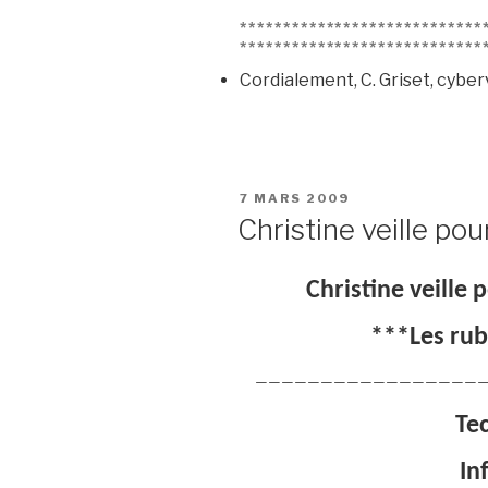
****************************
****************************
Cordialement, C. Griset, cyber
PUBLIÉ
7 MARS 2009
LE
Christine veille pou
Christine veille 
***Les rub
——————————————————
Te
In