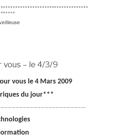
*************************************
*******
veilleuse
r vous – le 4/3/9
pour vous le 4 Mars 2009
riques du jour***
———————————————————————-
chnologies
formation