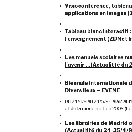
Visioconférence, tableau 
applications en images 
Tableau blanc interactif 
l’enseignement (ZDNet I
Les manuels scolaires nu
l’avenir …(Actualitté du
Biennale internationale d
Divers lieux – EVENE
Du 24/4/9 au 24/5/9
Calais aur
et de la mode mi-Juin 2009 (Le
Les librairies de Madrid o
(Actualitté du 24-25/4/9