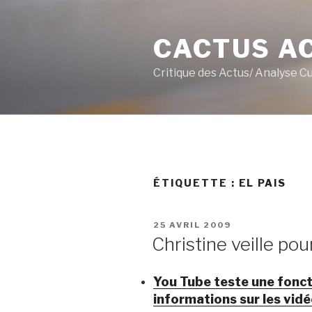
Aller
au
CACTUS A
contenu
principal
Critique des Actus/ Analyse C
ÉTIQUETTE :
EL PAIS
PUBLIÉ
25 AVRIL 2009
LE
Christine veille pou
You Tube teste une fonct
informations sur les vid