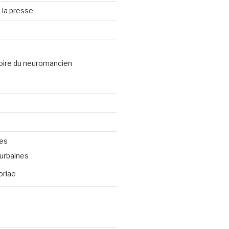
 la presse
oire du neuromancien
ves
urbaines
oriae