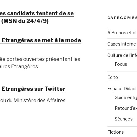
les candidats tentent de se
CATÉGORIE
r (MSN du 24/4/9)
A Propos et ob
s Etrangères se met à la mode
Capes intern
Culture de l'in
née portes ouvertes présentant les
Focus
faires Etrangères
Edito
s Etrangères sur Twitter
Espace Didact
Guide en l
r ou du Ministère des Affaires
Retour d'e
Séances
Fictions