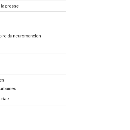
 la presse
oire du neuromancien
ves
urbaines
oriae