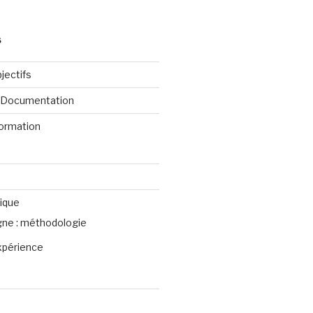
S
jectifs
e Documentation
formation
ique
igne : méthodologie
xpérience