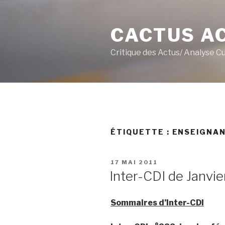
Aller
au
CACTUS A
contenu
principal
Critique des Actus/ Analyse C
ÉTIQUETTE :
ENSEIGNAN
PUBLIÉ
17 MAI 2011
LE
Inter-CDI de Janvier
Sommaires d’Inter-CDI