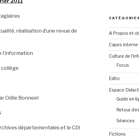
vrier 2011
tagiaires
CATÉGORIE
ctualité, réalisation d’une revue de
A Propos et ob
Capes intern
 de l’information
Culture de l'in
Focus
u collège
Edito
Espace Didact
par Odile Bonneel
Guide en l
Retour d'e
s
Séances
 archives départementales et le CDI
Fictions