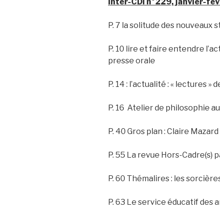
Inter-CDI n°229, janvier-fé
P. 7 la solitude des nouveaux s
P. 10 lire et faire entendre l’a
presse orale
P. 14 : l’actualité : « lectures »
P. 16 Atelier de philosophie a
P. 40 Gros plan : Claire Mazard
P. 55 La revue Hors-Cadre(s) 
P. 60 Thémalires : les sorcière
P. 63 Le service éducatif des