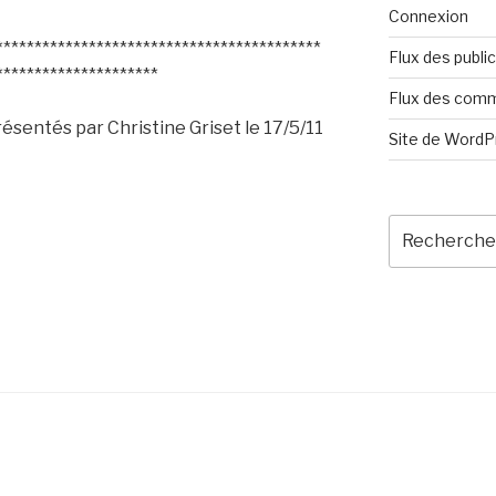
Connexion
******************************************
Flux des publi
*********************
Flux des com
résentés par Christine Griset le 17/5/11
Site de Word
Recherche
pour
:
s