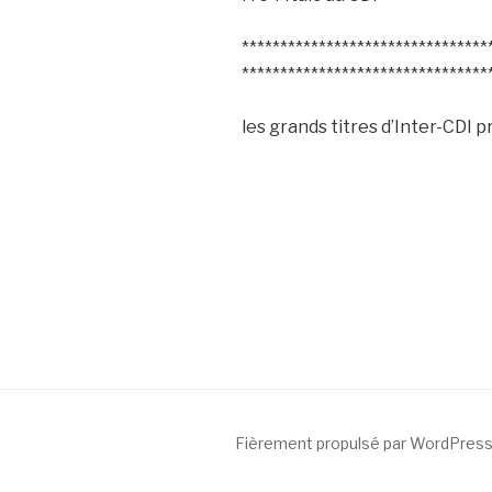
********************************
********************************
les grands titres d’Inter-CDI p
Fièrement propulsé par WordPres