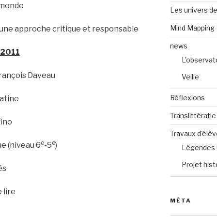
e monde
Les univers de
Mind Mapping
, une approche critique et responsable
news
 2011
L'observat
 François Daveau
Veille
Réflexions
latine
Translittératie
fino
Travaux d'élè
e
e
ue (niveau 6
-5
)
Légendes 
Projet hist
és
 lire
MÉTA