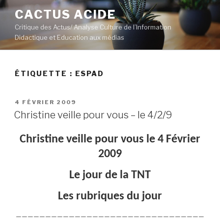
Aller
CACTUS ACIDE
au
Critique des Actus/ Analyse Culture de l’Information
contenu
Didactique et Education aux médias
principal
ÉTIQUETTE :
ESPAD
PUBLIÉ
4 FÉVRIER 2009
LE
Christine veille pour vous – le 4/2/9
Christine veille pour vous le 4 Février
2009
Le jour de la TNT
Les rubriques du jour
————————————————————————————————