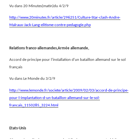
Vu dans 20 Minutes(matin)du 4/2/9
http://www.20minutes.fr/article/296251/Culture-Star-clash-Andre-
Malraux-Jack-Lang-elitisme-contre-pedagogie.php
Relations franco-allemandes,Armée allemande,
Accord de principe pour l’installation d’un bataillon allemand sur le sol
français
Vu dans Le Monde du 3/2/9
http://www.lemonde.fr/societe/article/2009/02/03/accord-de-principe-
pour-l-implantation-d-un-bataillon-allemand-sur-le-sol-
francais_1150285_3224.html
Etats-Unis