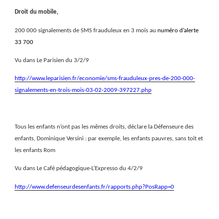
Droit du mobile,
200 000 signalements de SMS frauduleux en 3 mois au
numéro d’alerte
33 700
Vu dans Le Parisien du 3/2/9
http://www.leparisien.fr/economie/sms-frauduleux-pres-de-200-000-
signalements-en-trois-mois-03-02-2009-397227.php
Tous les enfants n’ont pas les mêmes droits, déclare la Défenseure des
enfants, Dominique Versini : par exemple, les enfants pauvres, sans toit et
les enfants Rom
Vu dans Le Café pédagogique-L’Expresso du 4/2/9
http://www.defenseurdesenfants.fr/rapports.php?PosRapp=0