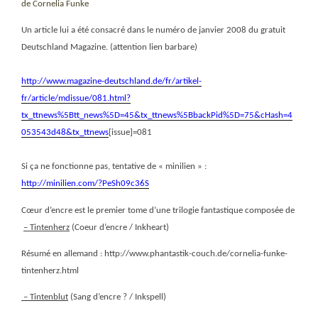
de Cornelia Funke
Un article lui a été consacré dans le numéro de janvier 2008 du gratuit
Deutschland Magazine. (attention lien barbare)
http://www.magazine-deutschland.de/fr/artikel-
fr/article/mdissue/081.html?
tx_ttnews%5Btt_news%5D=45&tx_ttnews%5BbackPid%5D=75&cHash=4
053543d48&tx_ttnews
[issue]=081
Si ça ne fonctionne pas, tentative de « minilien » :
http://minilien.com/?PeSh09c36S
Cœur d’encre est le premier tome d’une trilogie fantastique composée de
– Tintenherz
(Coeur d’encre / Inkheart)
Résumé en allemand : http://www.phantastik-couch.de/cornelia-funke-
tintenherz.html
– Tintenblut
(Sang d’encre ? / Inkspell)