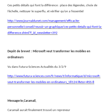
Ces petits détails qui font la différence : place des légendes, choix de
l’échelle, nettoyer le superflu, et vérifier qu’on a l’essentiel
http://www.journaldunet.com/management/efficacite-
personnelle/conseil/reussir-un-graphique/ces-petits-details-qui-font-la-
difference.shtml?f_id_newsletter=392
Depôt de brevet : Microsoft veut transformer les mobiles en
ordinateurs
Vu dans Futura-Sciences Actualités du 3/2/9
http://www.futura-sciences.com/fr/news/t/informatique/d/microsoft-
veut-transformer-les-mobiles-en-ordinateurs_18124/#xtor=RSS-8
Messagerie,Caramail,
Caramail aurait finalement trouvé un repreneur