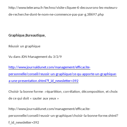
http://www.telerama.fr/techno/visite-cliquee-6-decouvrons-les-moteurs-
de-recherche-dont-le-nom-ne-commence-pas-par-g,38697.php
Graphique,Bureautique,
Réussir un graphique
Vu dans JDN Management du 3/2/9
http://www.journaldunet.com/management/efficacite-
personnelle/conseil/reussir-un-graphique/ce-qu-apporte-un-graphique-
a-une-presentation.shtml?f_id_newsletter=392
Choisir la bonne forme : répartition, corrélation, décomposition, et choix
de ce qui doit « sauter aux yeux »
http://www.journaldunet.com/management/efficacite-
personnelle/conseil/reussir-un-graphique/choisir-la-bonne-forme.shtml?
f_id_newsletter=392