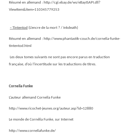
Résumé en allemand : http://cgi.ebay.de/ws/eBayISAPI.dll?
ViewItem&item=110345779253
– Tintentod
(L’encre de la mort ? / Inkdeath)
Résumé en allemand : http://www.phantastik-couch.de/cornelia-funke-
tintentod.html
Les deux tomes suivants ne sont pas encore parus en traduction
française, d’où l’incertitude sur les traductions de titres.
Cornelia Funke
L’auteur allemand Cornelia Funke
http://www.ricochet-jeunes.org/auteur.asp?id=12880
Le monde de Cornélia Funke, sur Internet
http://www.corneliafunke.de/