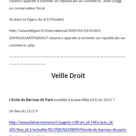
Obama s’apprête à nommer un républicain au commerce : Judd Gregg,
un conservateur fiscal
Vu dans Le Figaro du 4/2/9(matin)
http://www.lefigaro.fr/international/2009/02/03/01003-
20090203ARTFIG00427-obama-s-apprete-a-nommer-un-republicain-au-
commerce-.php
————————————————————————————————
——————————
Veille Droit
L’Ecole du Barreau de Paris
installée à Aubervilliers(93) en 2011 ?
Un lien du 21/1/9
http://www.plainecommune.fr/page/p-138/art_id-1461/actu_id-
205/thm_id-2/actualite-l%C3%82%E2%80%99ecole-du-barreau-de-paris-