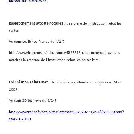
bientot-sur-le-territoire
Rapprochement avocats-notaires
: la réforme de l’instruction rebat les
cartes
Vu dans Les Echos-France du 4/2/9
http://www.lesechos.fr/info/france/4826615-rapprochement-avocats-
notaires-la-reforme-de-l-instruction-rebat-les-cartes.htm
Loi Création et internet
: Nicolas Sarkozy attend son adoption en Mars
2009
Vu dans ZDNet News du 3/2/9
http://www.zdnet.fr/actualites/internet/0,39020774,39386905,00.htm?
xtor=EPR-100