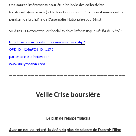
Une source intéressante pour étudier la vie des collectivités
territoriales(une mairie) et le fonctionnement d’un conseil municipal. Le
pendant de la chaîne de l’Assemblée Nationale et du Sénat !
Vu dans La Newsletter Territorial-Web et informatique N°184 du 2/2/9
http://partenaire.endirectv.com/windows.php?
OPE_ID=424&FEN_ID=1173
partenaire.endirectv.com
www.dailymotion.com
————————————————————————————————
———————————
Veille Crise boursière
Le plan de relance français
Avec un peu de retard, la vidéo du plan de relance de François Fillon