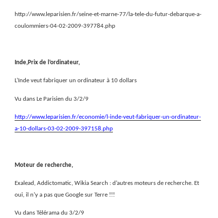
http://www.leparisien.fr/seine-et-marne-77/la-tele-du-futur-debarque-a-
coulommiers-04-02-2009-397784.php
Inde,Prix de l’ordinateur,
L’Inde veut fabriquer un ordinateur à 10 dollars
Vu dans Le Parisien du 3/2/9
http://www.leparisien.fr/economie/l-inde-veut-fabriquer-un-ordinateur-
a-10-dollars-03-02-2009-397158.php
Moteur de recherche,
Exalead, Addictomatic, Wikia Search : d’autres moteurs de recherche. Et
oui, il n’y a pas que Google sur Terre !!!
Vu dans Télérama du 3/2/9