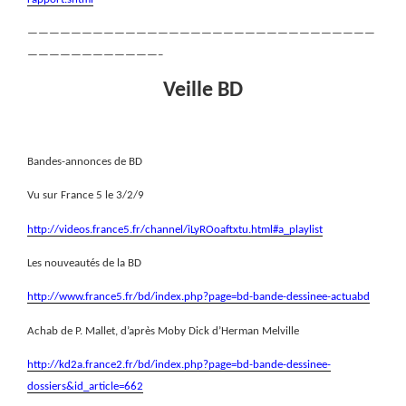
————————————————————————————————
————————————–
Veille BD
Bandes-annonces de BD
Vu sur France 5 le 3/2/9
http://videos.france5.fr/channel/iLyROoaftxtu.html#a_playlist
Les nouveautés de la BD
http://www.france5.fr/bd/index.php?page=bd-bande-dessinee-actuabd
Achab de P. Mallet, d’après Moby Dick d’Herman Melville
http://kd2a.france2.fr/bd/index.php?page=bd-bande-dessinee-
dossiers&id_article=662