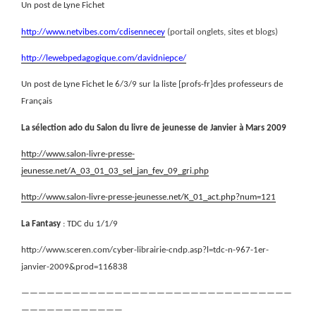
Un post de Lyne Fichet
http://www.netvibes.com/cdisennecey
(portail onglets, sites et blogs)
http://lewebpedagogique.com/davidniepce/
Un post de Lyne Fichet le 6/3/9 sur la liste [profs-fr]des professeurs de
Français
La sélection ado du Salon du livre de jeunesse de Janvier à Mars 2009
http://www.salon-livre-presse-
jeunesse.net/A_03_01_03_sel_jan_fev_09_gri.php
http://www.salon-livre-presse-jeunesse.net/K_01_act.php?num=121
La Fantasy
: TDC du 1/1/9
http://www.sceren.com/cyber-librairie-cndp.asp?l=tdc-n-967-1er-
janvier-2009&prod=116838
————————————————————————————————
————————————