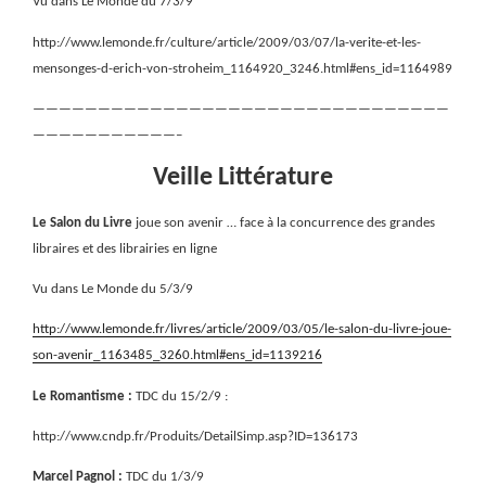
Vu dans Le Monde du 7/3/9
http://www.lemonde.fr/culture/article/2009/03/07/la-verite-et-les-
mensonges-d-erich-von-stroheim_1164920_3246.html#ens_id=1164989
————————————————————————————————
———————————–
Veille Littérature
Le Salon du Livre
joue son avenir … face à la concurrence des grandes
libraires et des librairies en ligne
Vu dans Le Monde du 5/3/9
http://www.lemonde.fr/livres/article/2009/03/05/le-salon-du-livre-joue-
son-avenir_1163485_3260.html#ens_id=1139216
Le Romantisme :
TDC du 15/2/9 :
http://www.cndp.fr/Produits/DetailSimp.asp?ID=136173
Marcel Pagnol :
TDC du 1/3/9