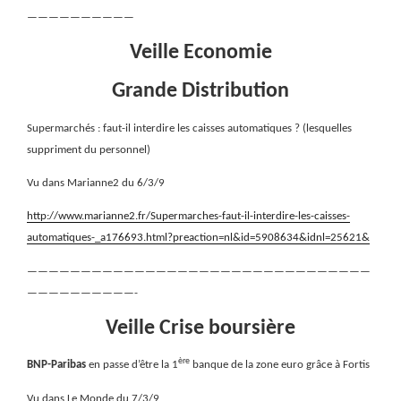
——————————
Veille Economie
Grande Distribution
Supermarchés : faut-il interdire les caisses automatiques ? (lesquelles
suppriment du personnel)
Vu dans Marianne2 du 6/3/9
http://www.marianne2.fr/Supermarches-faut-il-interdire-les-caisses-
automatiques-_a176693.html?preaction=nl&id=5908634&idnl=25621&
————————————————————————————————
——————————-
Veille Crise boursière
ère
BNP-Paribas
en passe d’être la 1
banque de la zone euro grâce à Fortis
Vu dans Le Monde du 7/3/9