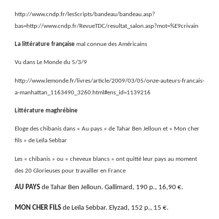
http://www.cndp.fr/lesScripts/bandeau/bandeau.asp?
bas=http://www.cndp.fr/RevueTDC/resultat_salon.asp?mot=%E9crivain
La littérature française
mal connue des Américains
Vu dans Le Monde du 5/3/9
http://www.lemonde.fr/livres/article/2009/03/05/onze-auteurs-francais-
a-manhattan_1163490_3260.html#ens_id=1139216
Littérature maghrébine
Eloge des chibanis dans « Au pays » de Tahar Ben Jelloun et « Mon cher
fils » de Leïla Sebbar
Les « chibanis » ou « cheveux blancs » ont quitté leur pays au moment
des 20 Glorieuses pour travailler en France
AU PAYS
de Tahar Ben Jelloun. Gallimard, 190 p., 16,90 €.
MON CHER FILS
de Leïla Sebbar. Elyzad, 152 p., 15 €.