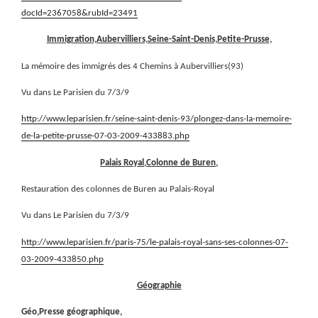
docId=2367058&rubId=23491
Immigration,Aubervilliers,Seine-Saint-Denis,Petite-Prusse,
La mémoire des immigrés des 4 Chemins à Aubervilliers(93)
Vu dans Le Parisien du 7/3/9
http://www.leparisien.fr/seine-saint-denis-93/plongez-dans-la-memoire-
de-la-petite-prusse-07-03-2009-433883.php
Palais Royal,Colonne de Buren,
Restauration des colonnes de Buren au Palais-Royal
Vu dans Le Parisien du 7/3/9
http://www.leparisien.fr/paris-75/le-palais-royal-sans-ses-colonnes-07-
03-2009-433850.php
Géographie
Géo,Presse géographique,