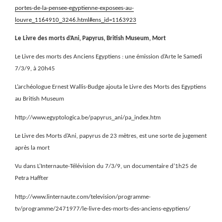
portes-de-la-pensee-egyptienne-exposees-au-
louvre_1164910_3246.html#ens_id=1163923
Le Livre des morts d’Ani, Papyrus, British Museum, Mort
Le Livre des morts des Anciens Egyptiens : une émission d’Arte le Samedi
7/3/9, à 20h45
L’archéologue Ernest Wallis-Budge ajouta le Livre des Morts des Egyptiens
au British Museum
http://www.egyptologica.be/papyrus_ani/pa_index.htm
Le Livre des Morts d’Ani, papyrus de 23 mètres, est une sorte de jugement
après la mort
Vu dans L’Internaute-Télévision du 7/3/9, un documentaire d’1h25 de
Petra Haffter
http://www.linternaute.com/television/programme-
tv/programme/2471977/le-livre-des-morts-des-anciens-egyptiens/