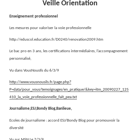
Veille Orientation
Enseignement professionnel
Les mesures pour valoriser la voie professionnelle
http://eduscol.education.fr/D0240/renovation2009.htm
Le bac pro en 3 ans, les certifications intermédiaires, l’accompagnement
personnalisé,
Vu dans VousNousIls du 6/3/9
http://www.vousnousils.fr/page.php?
P=data/pour_vous/temoignages/en_pratique/&key=itm_20090227_125
410_la_voie_professionnelle_fait_pea.txt
Journalisme,ESJ,Bondy Blog,Banlieue,
Ecoles de journalisme : accord ESJ/Bondy Blog pour promouvoir la
diversité
Vu sur MSN Le 7/3/9