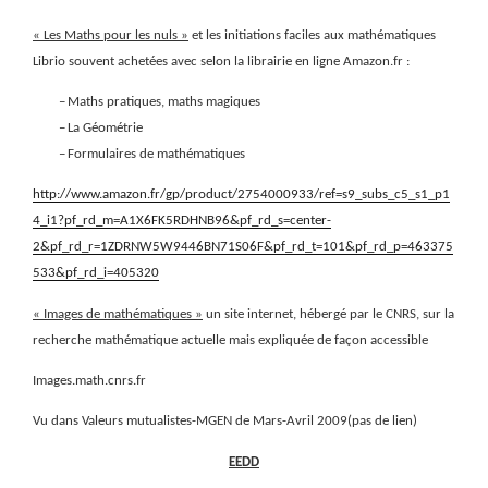
« Les Maths pour les nuls »
et les initiations faciles aux mathématiques
Librio souvent achetées avec selon la librairie en ligne Amazon.fr :
–
Maths pratiques, maths magiques
–
La Géométrie
–
Formulaires de mathématiques
http://www.amazon.fr/gp/product/2754000933/ref=s9_subs_c5_s1_p1
4_i1?pf_rd_m=A1X6FK5RDHNB96&pf_rd_s=center-
2&pf_rd_r=1ZDRNW5W9446BN71S06F&pf_rd_t=101&pf_rd_p=463375
533&pf_rd_i=405320
« Images de mathématiques »
un site internet, hébergé par le CNRS, sur la
recherche mathématique actuelle mais expliquée de façon accessible
Images.math.cnrs.fr
Vu dans Valeurs mutualistes-MGEN de Mars-Avril 2009(pas de lien)
EEDD