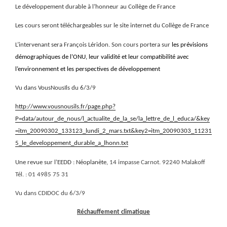
Le développement durable à l’honneur au Collège de France
Les cours seront téléchargeables sur le site internet du Collège de France
L’intervenant sera François Léridon. Son cours portera sur
les prévisions
démographiques de l’ONU, leur validité et leur compatibilité avec
l’environnement et les perspectives de développement
Vu dans VousNousIls du 6/3/9
http://www.vousnousils.fr/page.php?
P=data/autour_de_nous/l_actualite_de_la_se/la_lettre_de_l_educa/&key
=itm_20090302_133123_lundi_2_mars.txt&key2=itm_20090303_11231
5_le_developpement_durable_a_lhonn.txt
Une revue sur l’EEDD : Néoplanète,
14 impasse Carnot. 92240 Malakoff
Tél. :
01 4985 75 31
Vu dans CDIDOC du 6/3/9
Réchauffement climatique