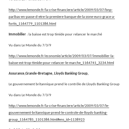
http://www.lemonde.fr/la-crise-financiere/article/2009/03/07/bnp-
paribas-en-passe-d-etre-la-premiere-banque-de-la-zone-euro-grace-a-
fortis_1164779_1101386.html
Immobilier
: la baisse est trop timide pour relancer le marché
Vu dans Le Monde du 7/3/9
http://www.lemonde.fr/economie/article/2009/03/07/immobilier-la-
baisse-est-trop-timide-pour-relancer-le-marche_1164741_3234.html
Assurance,Grande-Bretagne, Lloyds Banking Group,
Le gouvernement britannique prend le contrôle de Lloyds Banking Group
Vu dans Le Monde du 7/3/9
http://www.lemonde.fr/la-crise-financiere/article/2009/03/07/le-
gouvernement-britannique-prend-le-controle-de-lloyds-banking-
group_1164785_1101386.html#ens_id=1138923