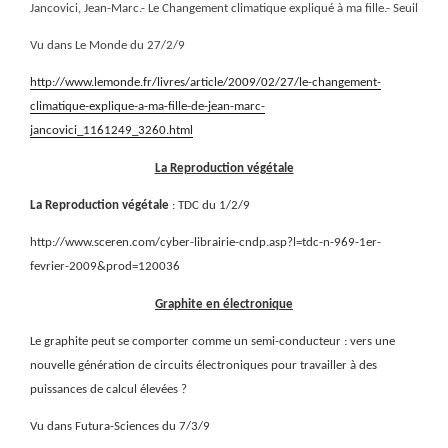
Jancovici, Jean-Marc.- Le Changement climatique expliqué à ma fille.- Seuil
Vu dans Le Monde du 27/2/9
http://www.lemonde.fr/livres/article/2009/02/27/le-changement-
climatique-explique-a-ma-fille-de-jean-marc-
jancovici_1161249_3260.html
La Reproduction végétale
La Reproduction végétale
: TDC du 1/2/9
http://www.sceren.com/cyber-librairie-cndp.asp?l=tdc-n-969-1er-
fevrier-2009&prod=120036
Graphite en électronique
Le graphite peut se comporter comme un semi-conducteur : vers une
nouvelle génération de circuits électroniques pour travailler à des
puissances de calcul élevées ?
Vu dans Futura-Sciences du 7/3/9