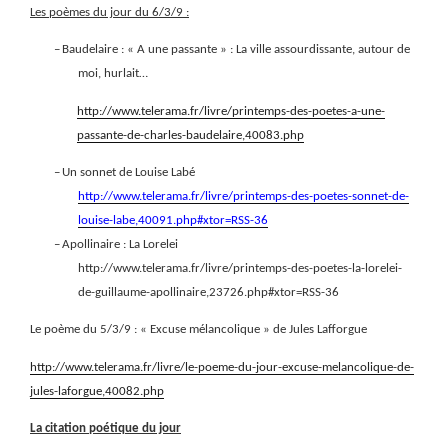
Les poèmes du jour du 6/3/9 :
–
Baudelaire : « A une passante » : La ville assourdissante, autour de
moi, hurlait…
http://www.telerama.fr/livre/printemps-des-poetes-a-une-
passante-de-charles-baudelaire,40083.php
–
Un sonnet de Louise Labé
http://www.telerama.fr/livre/printemps-des-poetes-sonnet-de-
louise-labe,40091.php#xtor=RSS-36
–
Apollinaire : La Lorelei
http://www.telerama.fr/livre/printemps-des-poetes-la-lorelei-
de-guillaume-apollinaire,23726.php#xtor=RSS-36
Le poème du 5/3/9 : « Excuse mélancolique » de Jules Lafforgue
http://www.telerama.fr/livre/le-poeme-du-jour-excuse-melancolique-de-
jules-laforgue,40082.php
La citation
poétique du jour