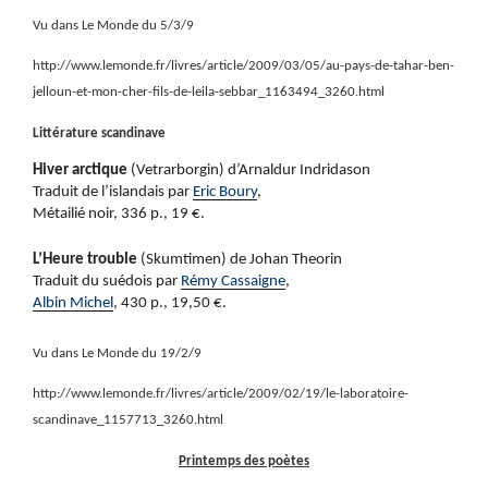
Vu dans Le Monde du 5/3/9
http://www.lemonde.fr/livres/article/2009/03/05/au-pays-de-tahar-ben-
jelloun-et-mon-cher-fils-de-leila-sebbar_1163494_3260.html
Littérature scandinave
Hiver arctique
(Vetrarborgin) d’Arnaldur Indridason
Traduit de l’islandais par
Eric Boury
,
Métailié noir, 336 p., 19 €.
L’Heure trouble
(Skumtimen) de Johan Theorin
Traduit du suédois par
Rémy Cassaigne
,
Albin Michel
, 430 p., 19,50 €.
Vu dans Le Monde du 19/2/9
http://www.lemonde.fr/livres/article/2009/02/19/le-laboratoire-
scandinave_1157713_3260.html
Printemps des poètes