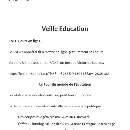
xtor=EPR-102
————————————————————————————————
———————————
Veille Education
CNED,Cours en ligne,
Le CNED s’apprêterait à mettre en ligne gratuitement ses cours
Vu dans Bibliobsession du 7/3/9, un post de Victor de Sepausy
http://feedblitz.com/r.asp?l=38448265&f=430518&u=12635102
Un tour du monde de l’Education
Les états d’âme des étudiants : un petit tour du monde
La démobilisation des étudiants allemands face à la politique
–
Des coupes budgétaires mal vues au Danemark
–
L’effet « Slumdog Millionaire » en Grande-Bretagne : parrainage