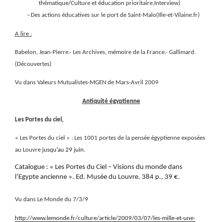
thématique/Culture et éducation prioritaire,Interview)
–
Des actions éducatives sur le port de Saint-Malo(Ille-et-Vilaine.fr)
A lire :
Babelon, Jean-Pierre.- Les Archives, mémoire de la France.- Gallimard.
(Découvertes)
Vu dans Valeurs Mutualistes-MGEN de Mars-Avril 2009
Antiquité égyptienne
Les Portes du ciel,
« Les Portes du ciel » : Les 1001 portes de la pensée égyptienne exposées
au Louvre j
usqu’au 29 juin.
Catalogue : « Les Portes du Ciel – Visions du monde dans
l’Egypte ancienne ». Ed. Musée du Louvre. 384 p., 39 €.
Vu dans Le Monde du 7/3/9
http://www.lemonde.fr/culture/article/2009/03/07/les-mille-et-une-