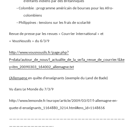
d’enfants indiens par des Britanniques
–
Colombie : programme américain de bourses pour les Afro-
colombiens
–
Philippines : tensions sur les frais de scolarité
Revue de presse par les revues « Courrier international » et
« VousNousIls » du 6/3/9
http://www.vousnousils.fr/page.php?
P=data/autour_de_nous/l_actualite_de_la_se/la_revue_de_courrier/&ke
y=itm_20090303_164002_allemagne.txt
L’Allemagne
en quête d’enseignants (exemple du Land de Bade)
Vu dans Le Monde du 7/3/9
http://www.lemonde.fr/europe/article/2009/03/07/l-allemagne-en-
quete-d-enseignants_1164880_3214.html#ens_id=1148656
————————————————————————————————
————————————-