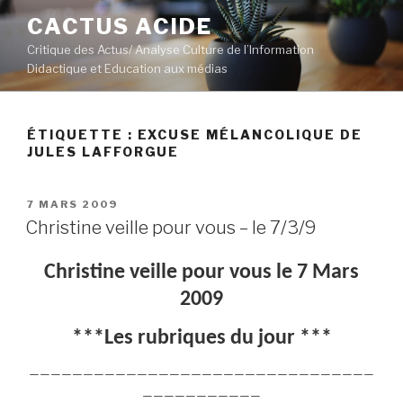
Aller
CACTUS ACIDE
au
Critique des Actus/ Analyse Culture de l’Information
contenu
Didactique et Education aux médias
principal
ÉTIQUETTE :
EXCUSE MÉLANCOLIQUE DE
JULES LAFFORGUE
PUBLIÉ
7 MARS 2009
LE
Christine veille pour vous – le 7/3/9
Christine veille pour vous le 7 Mars
2009
***Les rubriques du jour ***
————————————————————————————————
———————————