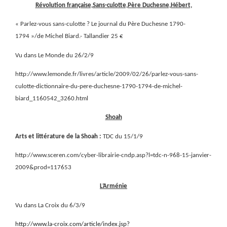
Révolution française,Sans-culotte,Père Duchesne,Hébert,
« Parlez-vous sans-culotte ? Le journal du Père Duchesne 1790-
1794 »/de Michel Biard.- Tallandier 25 €
Vu dans Le Monde du 26/2/9
http://www.lemonde.fr/livres/article/2009/02/26/parlez-vous-sans-
culotte-dictionnaire-du-pere-duchesne-1790-1794-de-michel-
biard_1160542_3260.html
Shoah
Arts et littérature de la Shoah :
TDC du 15/1/9
http://www.sceren.com/cyber-librairie-cndp.asp?l=tdc-n-968-15-janvier-
2009&prod=117653
L’Arménie
Vu dans La Croix du 6/3/9
http://www.la-croix.com/article/index.jsp?