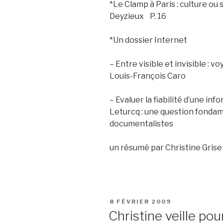
*Le Clamp à Paris : culture o
Deyzieux P. 16
*Un dossier Internet
– Entre visible et invisible :
Louis-François Caro
– Evaluer la fiabilité d’une in
Leturcq : une question fonda
documentalistes
un résumé par Christine Griset
PUBLIÉ
8 FÉVRIER 2009
LE
Christine veille pou