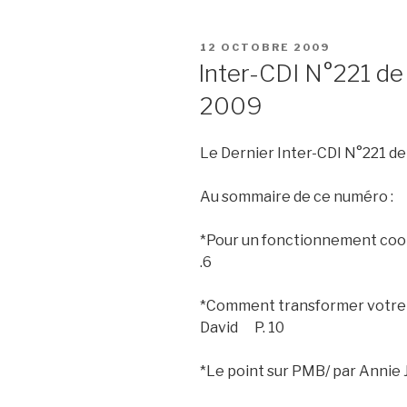
PUBLIÉ
12 OCTOBRE 2009
LE
Inter-CDI N°221 d
2009
Le Dernier Inter-CDI N°221 d
Au sommaire de ce numéro :
*Pour un fonctionnement coop
.6
*Comment transformer votre C
David P. 10
*Le point sur PMB/ par Annie 