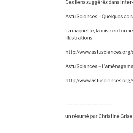
Des liens suggérés dans Inter-
Astu’Sciences – Quelques cons
La maquette, la mise en forme, 
illustrations
http://www.astusciences.org/
Astu’Sciences – L’aménagemen
http://www.astusciences.org/
____________________________
____________________
un résumé par Christine Grise