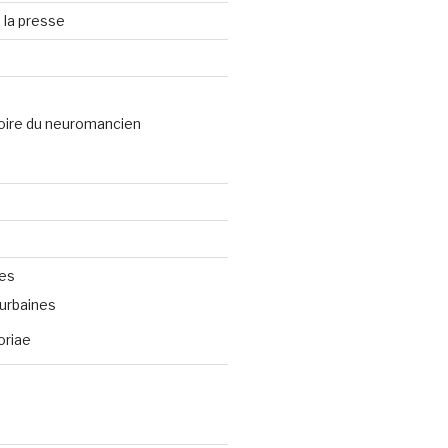
 la presse
oire du neuromancien
ves
urbaines
oriae