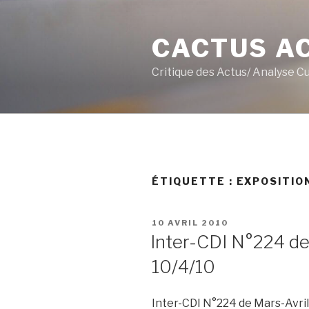
Aller
au
CACTUS A
contenu
principal
Critique des Actus/ Analyse C
ÉTIQUETTE :
EXPOSITIO
PUBLIÉ
10 AVRIL 2010
LE
Inter-CDI N°224 de
10/4/10
Inter-CDI N°224 de Mars-Avril