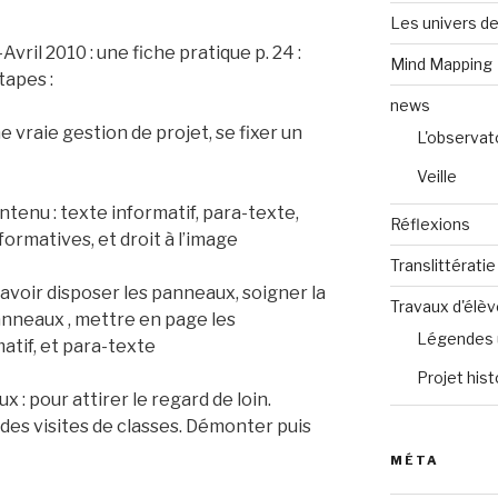
Les univers de
ril 2010 : une fiche pratique p. 24 :
Mind Mapping
tapes :
news
vraie gestion de projet, se fixer un
L'observat
Veille
enu : texte informatif, para-texte,
Réflexions
formatives, et droit à l’image
Translittératie
voir disposer les panneaux, soigner la
Travaux d'élè
nneaux , mettre en page les
Légendes 
matif, et para-texte
Projet hist
: pour attirer le regard de loin.
 des visites de classes. Démonter puis
MÉTA