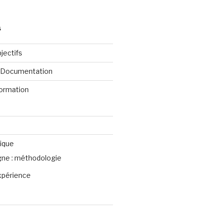
S
jectifs
e Documentation
formation
ique
igne : méthodologie
xpérience