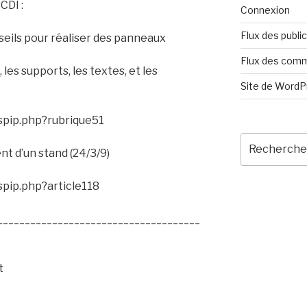
CDI :
Connexion
Flux des publi
eils pour réaliser des panneaux
Flux des com
les supports, les textes, et les
Site de Word
spip.php?rubrique51
Recherche
t d’un stand (24/3/9)
pour
:
spip.php?article118
_____________________________________
t