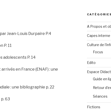
CATÉGORIE
A Propos et ob
r Jean-Louis Durpaire P.4
Capes intern
Culture de l'in
 P. 11
Focus
 adolescents P. 14
Edito
rrivés en France (ENAF) : une
Espace Didact
Guide en l
iale : une bibliographie p. 22
Retour d'e
Séances
p. 63
Fictions