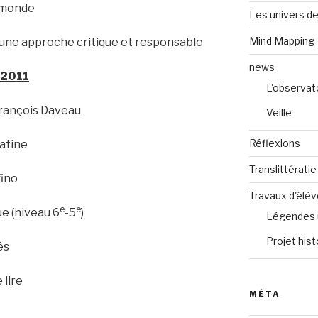
e monde
Les univers de
Mind Mapping
, une approche critique et responsable
news
 2011
L'observat
 François Daveau
Veille
Réflexions
latine
Translittératie
fino
Travaux d'élè
e
e
ue (niveau 6
-5
)
Légendes 
Projet hist
és
 lire
MÉTA