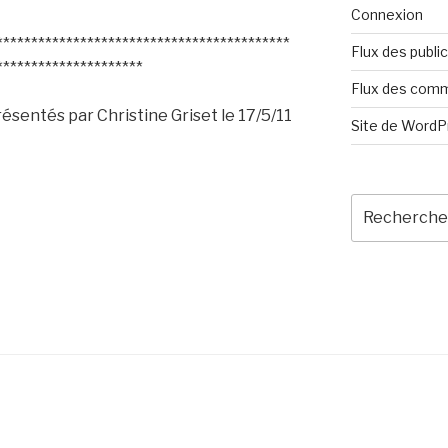
Connexion
******************************************
Flux des publi
*********************
Flux des com
résentés par Christine Griset le 17/5/11
Site de Word
Recherche
pour
:
s