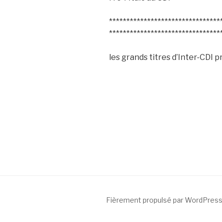
********************************
********************************
les grands titres d’Inter-CDI p
Fièrement propulsé par WordPres