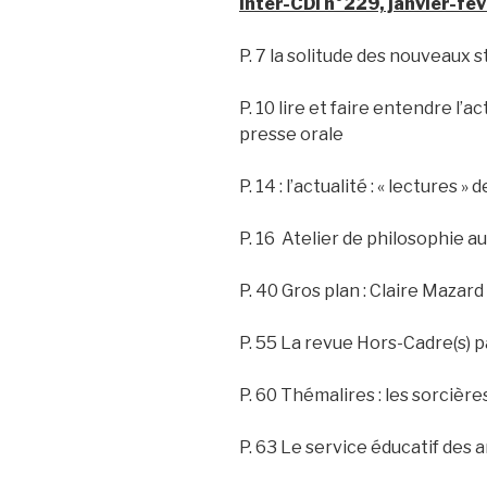
Inter-CDI n°229, janvier-fé
P. 7 la solitude des nouveaux s
P. 10 lire et faire entendre l’a
presse orale
P. 14 : l’actualité : « lectures »
P. 16 Atelier de philosophie a
P. 40 Gros plan : Claire Mazard
P. 55 La revue Hors-Cadre(s) 
P. 60 Thémalires : les sorcière
P. 63 Le service éducatif des