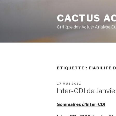
Aller
au
CACTUS A
contenu
principal
Critique des Actus/ Analyse C
ÉTIQUETTE :
FIABILITÉ 
PUBLIÉ
17 MAI 2011
LE
Inter-CDI de Janvier
Sommaires d’Inter-CDI