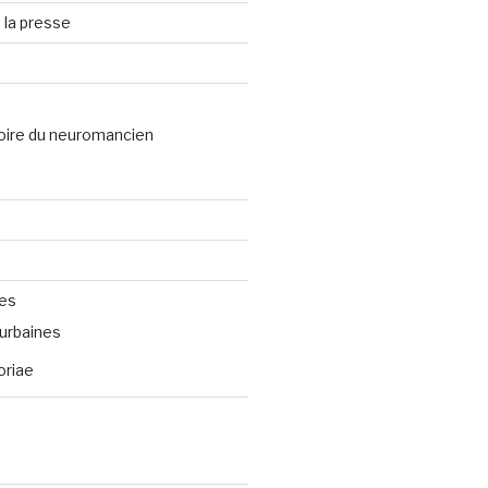
 la presse
oire du neuromancien
ves
urbaines
oriae