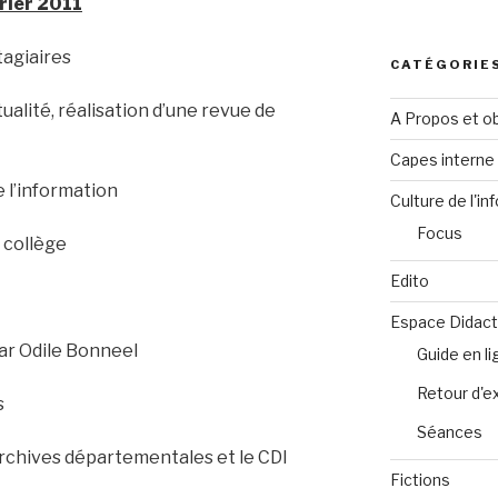
vrier 2011
tagiaires
CATÉGORIE
ctualité, réalisation d’une revue de
A Propos et ob
Capes intern
 de l’information
Culture de l'in
Focus
u collège
Edito
Espace Didact
par Odile Bonneel
Guide en l
Retour d'e
s
Séances
 archives départementales et le CDI
Fictions