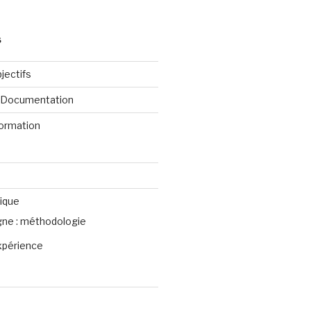
S
jectifs
e Documentation
formation
ique
igne : méthodologie
xpérience