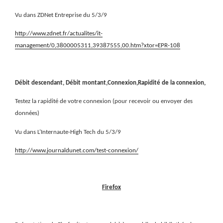
Vu dans ZDNet Entreprise du 5/3/9
http://www.zdnet.fr/actualites/it-
management/0,3800005311,39387555,00.htm?xtor=EPR-108
Débit descendant, Débit montant,Connexion,Rapidité de la connexion,
Testez la rapidité de votre connexion (pour recevoir ou envoyer des
données)
Vu dans L’Internaute-High Tech du 5/3/9
http://www.journaldunet.com/test-connexion/
Firefox