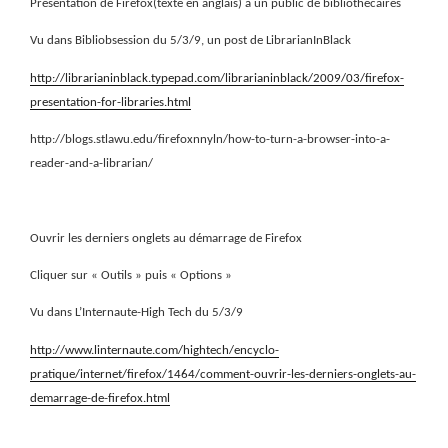
Présentation de Firefox(texte en anglais) à un public de bibliothécaires
Vu dans Bibliobsession du 5/3/9, un post de LibrarianInBlack
http://librarianinblack.typepad.com/librarianinblack/2009/03/firefox-
presentation-for-libraries.html
http://blogs.stlawu.edu/firefoxnnyln/how-to-turn-a-browser-into-a-
reader-and-a-librarian/
Ouvrir les derniers onglets au démarrage de Firefox
Cliquer sur « Outils » puis « Options »
Vu dans L’Internaute-High Tech du 5/3/9
http://www.linternaute.com/hightech/encyclo-
pratique/internet/firefox/1464/comment-ouvrir-les-derniers-onglets-au-
demarrage-de-firefox.html