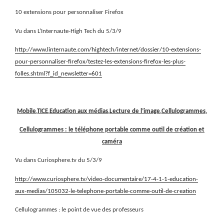
10 extensions pour personnaliser Firefox
Vu dans L’Internaute-High Tech du 5/3/9
http://www.linternaute.com/hightech/internet/dossier/10-extensions-
pour-personnaliser-firefox/testez-les-extensions-firefox-les-plus-
folles.shtml?f_id_newsletter=601
Mobile,TICE,Education aux médias,Lecture de l’image,Cellulogrammes,
Cellulogrammes : le téléphone portable comme outil de création et
caméra
Vu dans Curiosphere.tv du 5/3/9
http://www.curiosphere.tv/video-documentaire/17-4-1-1-education-
aux-medias/105032-le-telephone-portable-comme-outil-de-creation
Cellulogrammes : le point de vue des professeurs