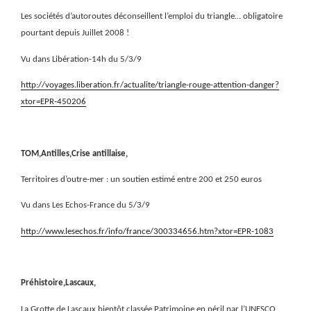
Les sociétés d’autoroutes déconseillent l’emploi du triangle… obligatoire
pourtant depuis Juillet 2008 !
Vu dans Libération-14h du 5/3/9
http://voyages.liberation.fr/actualite/triangle-rouge-attention-danger?
xtor=EPR-450206
TOM,Antilles,Crise antillaise,
Territoires d’outre-mer : un soutien estimé entre 200 et 250 euros
Vu dans Les Echos-France du 5/3/9
http://www.lesechos.fr/info/france/300334656.htm?xtor=EPR-1083
Préhistoire,Lascaux,
La Grotte de Lascaux bientôt classée Patrimoine en péril par l’UNESCO