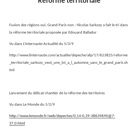
Réforme territoriale
Fusion des régions oui, Grand Paris non : Nicolas Sarkozy a fait le tri dans
la réforme territoriale proposée par Edouard Balladur
Vu dans L’Internaute-Actualité du 5/3/9
http://www.linternaute.com/actualite/depeche/afp/17/623825/reforme
_territoriale_sarkozy_veut_une_loi_a_l_automne_sans_le_grand_paris.sh
tml
Lancement du délicat chantier de la réforme des territoires
Vu dans Le Monde du 5/2/9
http://www.lemonde.fr/web/depeches/0,14-0,39-38639690@7-
37,0.html