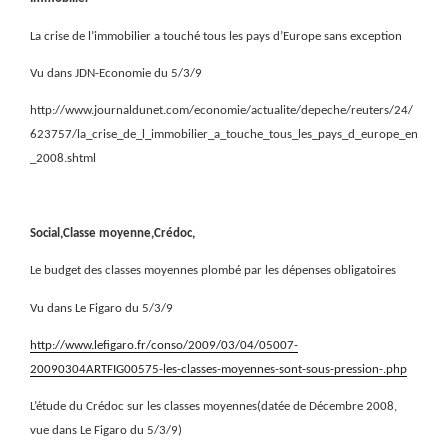
La crise de l’immobilier a touché tous les pays d’Europe sans exception
Vu dans JDN-Economie du 5/3/9
http://www.journaldunet.com/economie/actualite/depeche/reuters/24/
623757/la_crise_de_l_immobilier_a_touche_tous_les_pays_d_europe_en
_2008.shtml
Social,Classe moyenne,Crédoc,
Le budget des classes moyennes plombé par les dépenses obligatoires
Vu dans Le Figaro du 5/3/9
http://www.lefigaro.fr/conso/2009/03/04/05007-
20090304ARTFIG00575-les-classes-moyennes-sont-sous-pression-.php
L’étude du Crédoc sur les classes moyennes(datée de Décembre 2008,
vue dans Le Figaro du 5/3/9)