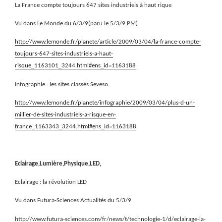
La France compte toujours 647 sites industriels à haut rique
Vu dans Le Monde du 6/3/9(paru le 5/3/9 PM)
http://www.lemonde.fr/planete/article/2009/03/04/la-france-compte-
toujours-647-sites-industriels-a-haut-
risque_1163101_3244.html#ens_id=1163188
Infographie : les sites classés Seveso
http://www.lemonde.fr/planete/infographie/2009/03/04/plus-d-un-
millier-de-sites-industriels-a-risque-en-
france_1163343_3244.html#ens_id=1163188
Eclairage,Lumière,Physique,LED,
Eclairage : la révolution LED
Vu dans Futura-Sciences Actualités du 5/3/9
http://www.futura-sciences.com/fr/news/t/technologie-1/d/eclairage-la-