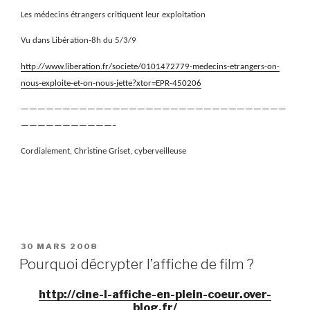
Les médecins étrangers critiquent leur exploitation
Vu dans Libération-8h du 5/3/9
http://www.liberation.fr/societe/0101472779-medecins-etrangers-on-
nous-exploite-et-on-nous-jette?xtor=EPR-450206
————————————————————————————————
———————————–
Cordialement, Christine Griset, cyberveilleuse
PUBLIÉ
30 MARS 2008
LE
Pourquoi décrypter l’affiche de film ?
http://cine-l-affiche-en-plein-coeur.over-
blog.fr/