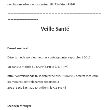
revolution-led-est-a-nos-portes_18472/#xtor=RSS-8
————————————————————————————————
——————————–
Veille Santé
Désert médical
Déserts médicaux : les mesures contraignantes reportées à 2012
Vu dans Le Monde du 6/3/9(paru le 5/3/9 PM)
http://www.lemonde.fr/societe/article/2009/03/05/deserts-medicaux-
les-mesures-contraignantes-reportees-a-
2012_1163636_3224.html#ens_id=1134978
Médecin étranger