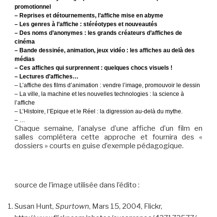
promotionnel
–
Reprises et détournements, l’affiche mise en abyme
–
Les genres à l’affiche : stéréotypes et nouveautés
–
Des noms d’anonymes : les grands créateurs d’affiches de
cinéma
–
Bande dessinée, animation, jeux vidéo : les affiches au delà des
médias
–
Ces affiches qui surprennent : quelques chocs visuels !
–
Lectures d’affiches…
–
L’affiche des films d’animation : vendre l’image, promouvoir le dessin
–
La ville, la machine et les nouvelles technologies : la science à
l’affiche
–
L’Histoire, l’Epique et le Réel : la digression au-delà du mythe.
– …
Chaque semaine, l’analyse d’une affiche d’un film en
salles complétera cette approche et fournira des «
dossiers » courts en guise d’exemple pédagogique.
source de l’image utilisée dans l’édito :
Susan Hunt,
Spurtown
, Mars 15, 2004, Flickr,