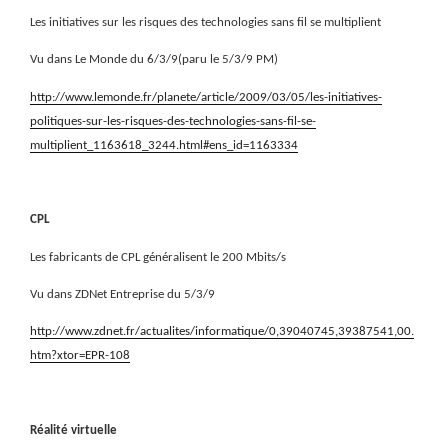
Les initiatives sur les risques des technologies sans fil se multiplient
Vu dans Le Monde du 6/3/9(paru le 5/3/9 PM)
http://www.lemonde.fr/planete/article/2009/03/05/les-initiatives-
politiques-sur-les-risques-des-technologies-sans-fil-se-
multiplient_1163618_3244.html#ens_id=1163334
CPL
Les fabricants de CPL généralisent le 200 Mbits/s
Vu dans ZDNet Entreprise du 5/3/9
http://www.zdnet.fr/actualites/informatique/0,39040745,39387541,00.
htm?xtor=EPR-108
Réalité virtuelle