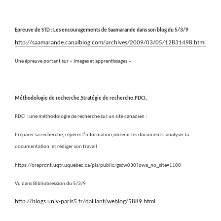
Epreuve de STD : Les encouragements de Saamarande dans son blog du 5/3/9
http://saamarande.canalblog.com/archives/2009/03/05/12831498.html
Une épreuve portant sur « Images et apprentissages »
Méthodologie de recherche,Stratégie de recherche,PDCI,
PDCI : une méthodologie de recherche sur un site canadien :
Préparer sa recherche, repérer l’information,obtenir les documents, analyser la
documentation, et rédiger son travail
https://oraprdnt.uqtr.uquebec.ca/pls/public/gscw030?owa_no_site=1100
Vu dans Bibliobsession du 5/3/9
http://blogs.univ-paris5.fr/daillanf/weblog/5889.html