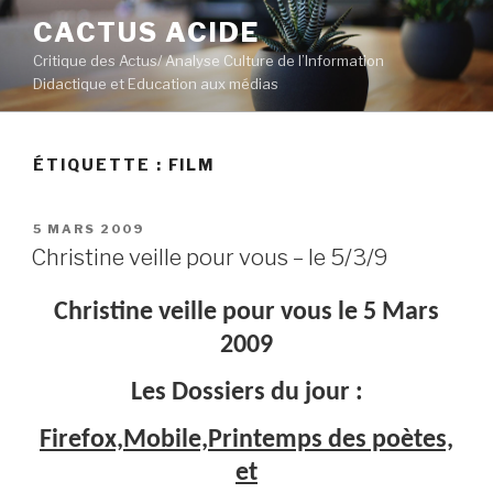
Aller
CACTUS ACIDE
au
Critique des Actus/ Analyse Culture de l’Information
contenu
Didactique et Education aux médias
principal
ÉTIQUETTE :
FILM
PUBLIÉ
5 MARS 2009
LE
Christine veille pour vous – le 5/3/9
Christine veille pour vous le 5 Mars
2009
Les Dossiers du jour :
Firefox,Mobile,Printemps des poètes,
et