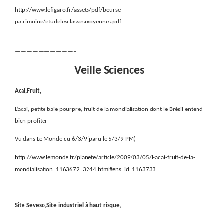
http://www.lefigaro.fr/assets/pdf/bourse-
patrimoine/etudelesclassesmoyennes.pdf
————————————————————————————————
——————————–
Veille Sciences
Acai,Fruit,
L’acai, petite baie pourpre, fruit de la mondialisation dont le Brésil entend
bien profiter
Vu dans Le Monde du 6/3/9(paru le 5/3/9 PM)
http://www.lemonde.fr/planete/article/2009/03/05/l-acai-fruit-de-la-
mondialisation_1163672_3244.html#ens_id=1163733
Site Seveso,Site industriel à haut risque,