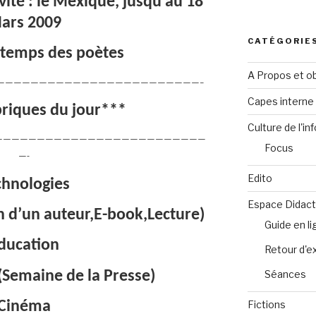
vité : le Mexique, jusqu’au 18
ars 2009
CATÉGORIE
ntemps des poètes
A Propos et ob
————————————————————————–
Capes intern
riques du jour***
Culture de l'in
—————————————————————————
Focus
—-
Edito
chnologies
Espace Didact
 d’un auteur,E-book,Lecture)
Guide en l
ducation
Retour d'e
Séances
Semaine de la Presse)
Fictions
Cinéma