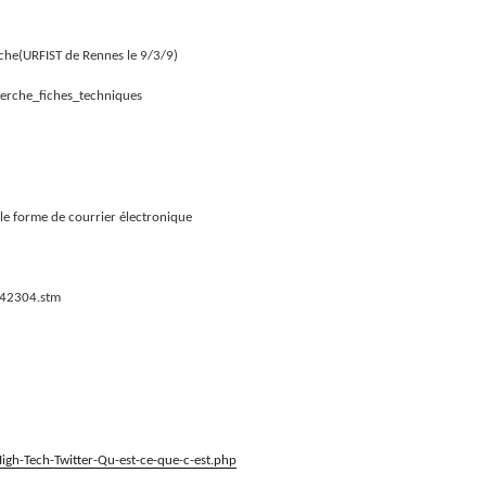
che(URFIST de Rennes le 9/3/9)
erche_fiches_techniques
le forme de courrier électronique
942304.stm
igh-Tech-Twitter-Qu-est-ce-que-c-est.php