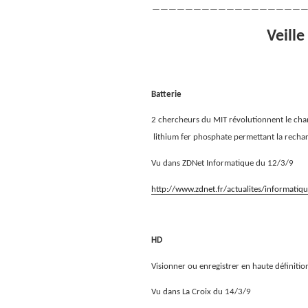
———————————————————
Veille
Batterie
2 chercheurs du MIT révolutionnent le char
lithium fer phosphate permettant la recha
Vu dans ZDNet Informatique du 12/3/9
http://www.zdnet.fr/actualites/informat
HD
Visionner ou enregistrer en haute définiti
Vu dans La Croix du 14/3/9