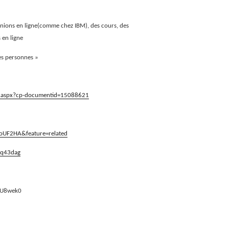
nions en ligne(comme chez IBM), des cours, des
 en ligne
res personnes »
le.aspx?cp-documentid=15088621
oUF2HA&feature=related
9q43dag
WU8wek0