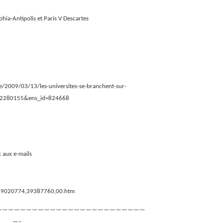
phia-Antipolis et Paris V Descartes
e/2009/03/13/les-universites-se-branchent-sur-
32280155&ens_id=824668
 aux e-mails
/0,39020774,39387760,00.htm
—————————————————————————
—–