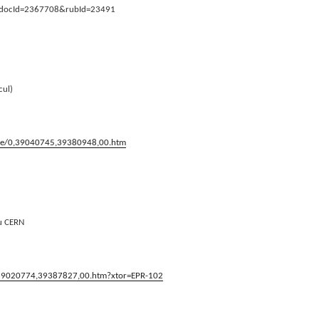
sp?docId=2367708&rubId=23491
cul)
ique/0,39040745,39380948,00.htm
du CERN
/0,39020774,39387827,00.htm?xtor=EPR-102