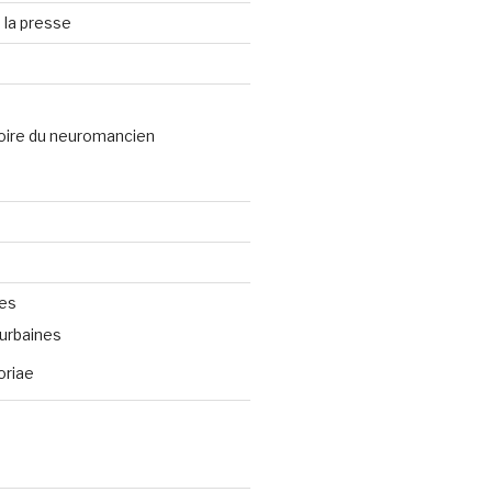
 la presse
oire du neuromancien
ves
urbaines
oriae