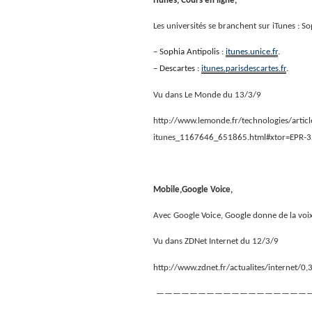
iTunes, Cours en ligne,
Les universités se branchent sur iTunes : So
– Sophia Antipolis :
itunes.unice.fr
.
– Descartes :
itunes.parisdescartes.fr
.
Vu dans Le Monde du 13/3/9
http://www.lemonde.fr/technologies/articl
itunes_1167646_651865.html#xtor=EPR-
Mobile,Google Voice,
Avec Google Voice, Google donne de la voix
Vu dans ZDNet Internet du 12/3/9
http://www.zdnet.fr/actualites/internet
——————————————————