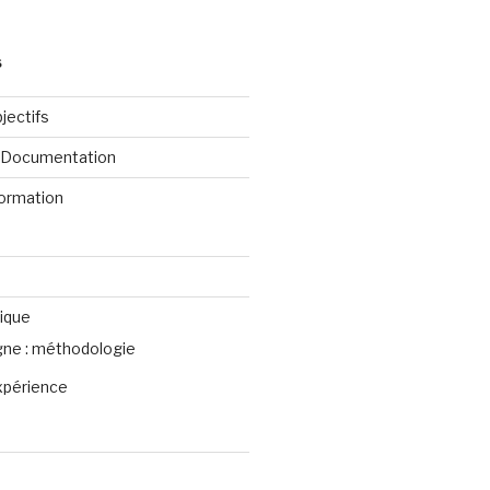
S
jectifs
e Documentation
formation
ique
igne : méthodologie
xpérience