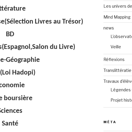
Les univers de
ittérature
Mind Mapping
se(Sélection Livres au Trésor)
news
BD
L'observat
(Espagnol,Salon du Livre)
Veille
re-Géographie
Réflexions
Translittératie
(Loi Hadopi)
Travaux d'élè
conomie
Légendes 
e boursière
Projet hist
Sciences
MÉTA
Santé