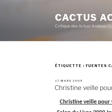
Aller
au
CACTUS A
contenu
principal
Critique des Actus/ Analyse C
ÉTIQUETTE :
FUENTES C
PUBLIÉ
17 MARS 2009
LE
Christine veille pou
Christine veille pour