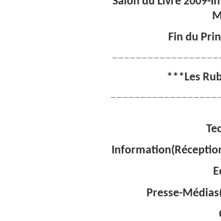
Salon du Livre 2009-In
M
Fin du Pri
——————————————————
***Les Rub
——————————————————
Te
Information(Réception
E
Presse-Médias(