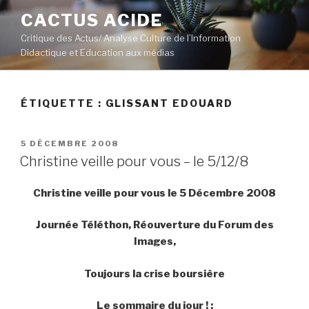
Aller
CACTUS ACIDE
au
Critique des Actus/ Analyse Culture de l’Information
contenu
Didactique et Education aux médias
principal
ÉTIQUETTE :
GLISSANT EDOUARD
PUBLIÉ
5 DÉCEMBRE 2008
LE
Christine veille pour vous – le 5/12/8
Christine veille pour vous le 5 Décembre 2008
Journée Téléthon, Réouverture du Forum des
Images,
Toujours la crise boursière
Le sommaire du jour ! :