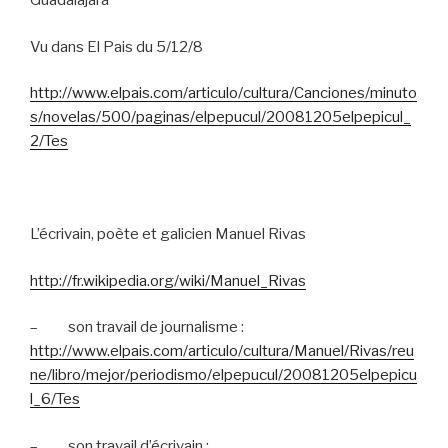
Guadalajara
Vu dans El Pais du 5/12/8
http://www.elpais.com/articulo/cultura/Canciones/minuto
s/novelas/500/paginas/elpepucul/20081205elpepicul_
2/Tes
L’écrivain, poète et galicien Manuel Rivas
http://fr.wikipedia.org/wiki/Manuel_Rivas
–
son travail de journalisme :
http://www.elpais.com/articulo/cultura/Manuel/Rivas/reu
ne/libro/mejor/periodismo/elpepucul/20081205elpepicu
l_6/Tes
–
son travail d’écrivain :