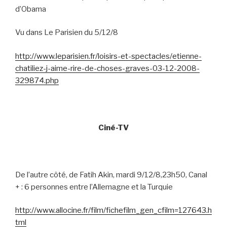
d’Obama
Vu dans Le Parisien du 5/12/8
http://www.leparisien.fr/loisirs-et-spectacles/etienne-
chatiliez-j-aime-rire-de-choses-graves-03-12-2008-
329874.php
Ciné-TV
De l’autre côté, de Fatih Akin, mardi 9/12/8,23h50, Canal
+ : 6 personnes entre l’Allemagne et la Turquie
http://www.allocine.fr/film/fichefilm_gen_cfilm=127643.h
tml