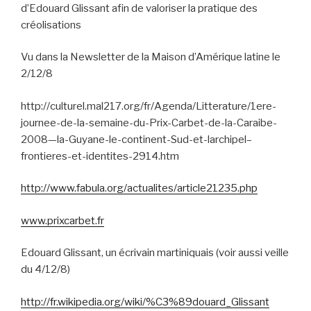
d’Edouard Glissant afin de valoriser la pratique des
créolisations
Vu dans la Newsletter de la Maison d’Amérique latine le
2/12/8
http://culturel.mal217.org/fr/Agenda/Litterature/1ere-
journee-de-la-semaine-du-Prix-Carbet-de-la-Caraibe-
2008—la-Guyane-le-continent-Sud-et-larchipel–
frontieres-et-identites-2914.htm
http://www.fabula.org/actualites/article21235.php
www.prixcarbet.fr
Edouard Glissant, un écrivain martiniquais (voir aussi veille
du 4/12/8)
http://fr.wikipedia.org/wiki/%C3%89douard_Glissant