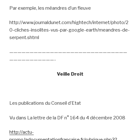
Par exemple, les méandres d’un fleuve
http://www.journaldunet.com/hightech/internet/photo/2
0-cliches-insolites-vus-par-google-earth/meandres-de-
serpent.shtml
—————————————————————————————
———————————-
Veille Droit
Les publications du Conseil d’Etat
Vu dans La lettre de la DF n° 164 du 4 décembre 2008
http://actu-
promo.ladocumentationfrancaise.fr/rubrique.php3?