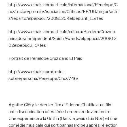
http://www.elpais.com/articulo/internacional/Penelope/C
ruz/recibe/premio/Asociacion/Criticos/EE/UU/mejor/actri
z/reparto/elpepucul/20081204elpepuint_15/Tes
http://www.elpais.com/articulo/cultura/Bardem/Cruz/no
minados/Independent/Spirit/Awards/elpepucul/200812
02elpepucul_9/Tes
Portrait de Pénélope Cruz dans El Pais
http://www.elpais.com/todo-
sobre/persona/Penelope/Cruz/746/
Agathe Cléry, le dernier film d’Etienne Chatiliez : un film
anti-discrimination où Valérie Lemercier devient noire.
Une expérience à la Griffin (Dans la peau d’un Noir) et une
comédie musicale qui sort par hasard peu après l’élection