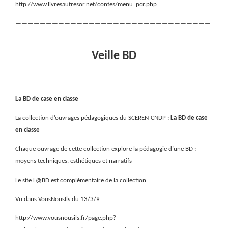
http://www.livresautresor.net/contes/menu_pcr.php
————————————————————————————————
—————————-
Veille BD
La BD de case en classe
La collection d’ouvrages pédagogiques du SCEREN-CNDP :
La BD de case
en classe
Chaque ouvrage de cette collection explore la pédagogie d’une BD :
moyens techniques, esthétiques et narratifs
Le site L@BD est complémentaire de la collection
Vu dans VousNousIls du 13/3/9
http://www.vousnousils.fr/page.php?