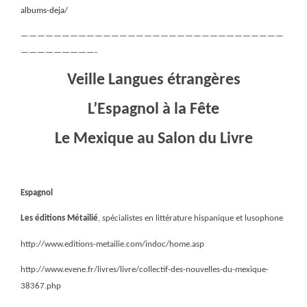
albums-deja/
————————————————————————————————
—————————-
Veille Langues étrangères
L’Espagnol à la Fête
Le Mexique au Salon du Livre
Espagnol
Les éditions Métailié
, spécialistes en littérature hispanique et lusophone
http://www.editions-metailie.com/indoc/home.asp
http://www.evene.fr/livres/livre/collectif-des-nouvelles-du-mexique-
38367.php