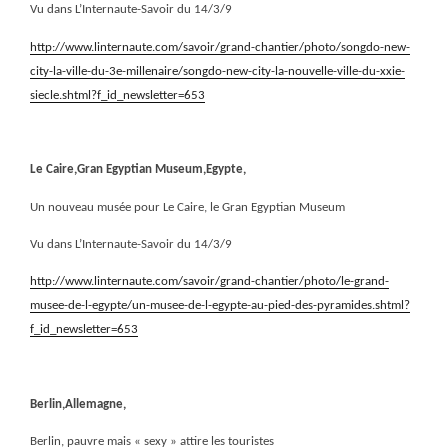
Vu dans L’Internaute-Savoir du 14/3/9
http://www.linternaute.com/savoir/grand-chantier/photo/songdo-new-
city-la-ville-du-3e-millenaire/songdo-new-city-la-nouvelle-ville-du-xxie-
siecle.shtml?f_id_newsletter=653
Le Caire,Gran Egyptian Museum,Egypte,
Un nouveau musée pour Le Caire, le Gran Egyptian Museum
Vu dans L’Internaute-Savoir du 14/3/9
http://www.linternaute.com/savoir/grand-chantier/photo/le-grand-
musee-de-l-egypte/un-musee-de-l-egypte-au-pied-des-pyramides.shtml?
f_id_newsletter=653
Berlin,Allemagne,
Berlin, pauvre mais « sexy » attire les touristes