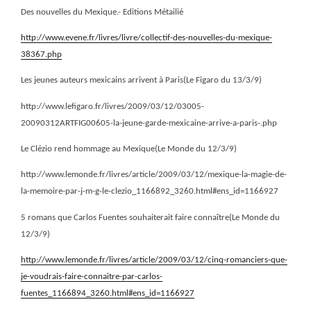
Des nouvelles du Mexique.- Editions Métailié
http://www.evene.fr/livres/livre/collectif-des-nouvelles-du-mexique-
38367.php
Les jeunes auteurs mexicains arrivent à Paris(Le Figaro du 13/3/9)
http://www.lefigaro.fr/livres/2009/03/12/03005-
20090312ARTFIG00605-la-jeune-garde-mexicaine-arrive-a-paris-.php
Le Clézio rend hommage au Mexique(Le Monde du 12/3/9)
http://www.lemonde.fr/livres/article/2009/03/12/mexique-la-magie-de-
la-memoire-par-j-m-g-le-clezio_1166892_3260.html#ens_id=1166927
5 romans que Carlos Fuentes souhaiterait faire connaître(Le Monde du
12/3/9)
http://www.lemonde.fr/livres/article/2009/03/12/cinq-romanciers-que-
je-voudrais-faire-connaitre-par-carlos-
fuentes_1166894_3260.html#ens_id=1166927