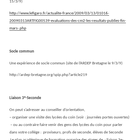
15/3/9)
http://www.lefigaro.fr/actualite-france/2009/03/13/01016-
20090313ARTFIG00539-evaluations-des-cm2-les-resultats-publies-fin-
mars-.php
Socle commun
Une expérience de socle commun (site de l’ARDEP Bretagne le 9/3/9)
http://ardep-bretagne.org/spip.php?article219
e
Liaison 3
-Seconde
On peut s’adresser au conseiller d’orientation,
– organiser une visite des lycées du coin (voir : journées portes ouvertes)
– ou au contraire faire venir des gens des lycées du coin pour parler
dans votre collège : proviseurs, profs de seconde, élèves de Seconde
Le plan académique de formation organise des stages de
: liaison 3e-