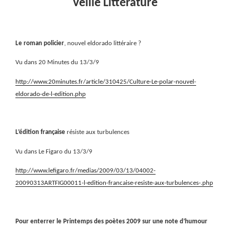
Veille Littérature
Le roman policier
, nouvel eldorado littéraire ?
Vu dans 20 Minutes du 13/3/9
http://www.20minutes.fr/article/310425/Culture-Le-polar-nouvel-
eldorado-de-l-edition.php
L’édition française
résiste aux turbulences
Vu dans Le Figaro du 13/3/9
http://www.lefigaro.fr/medias/2009/03/13/04002-
20090313ARTFIG00011-l-edition-francaise-resiste-aux-turbulences-.php
Pour enterrer le Printemps des poètes 2009 sur une note d’humour