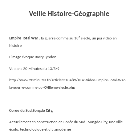
—————————-
Veille Histoire-Géographie
e
Empire Total War
: la guerre comme au 18
siècle, un jeu vidéo en
histoire
L’image évoque Barry Lyndon
Vu dans 20 Minutes du 13/3/9
http://www.20minutes.fr/article/310489/Jeux-Video-Empire-Total-War-
la-guerre-comme-au-XVIIIeme-siecle.php
Corée du Sud,Songdo City,
Actuellement en construction en Corée du Sud : Songdo City, une ville
écolo, technologique et ultramoderne