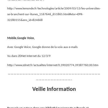
http://www.lemonde.fr/technologies/article/2009/03/13/les-universites-
se-branchent-sur-itunes_1167646_651865.html#xtor=EPR-
32280155&ens_id=824668
Mobile,Google Voice,
Avec Google Voice, Google donne de la voix aux e-mails
Vu dans ZDNet Internet du 12/3/9
http://www.zdnet.fr/actualites/internet/0,39020774,39387760,00.htm
————————————————————————————————
————————————–
Veille Information