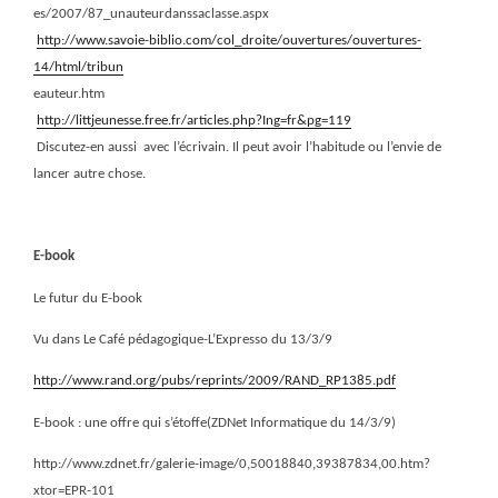
es/2007/87_unauteurdanssaclasse.aspx
http://www.savoie-biblio.com/col_droite/ouvertures/ouvertures-
14/html/tribun
eauteur.htm
http://littjeunesse.free.fr/articles.php?Ing=fr&pg=119
Discutez-en aussi
avec l’écrivain. Il peut avoir l’habitude ou l’envie de
lancer autre chose.
E-book
Le futur du E-book
Vu dans Le Café pédagogique-L’Expresso du 13/3/9
http://www.rand.org/pubs/reprints/2009/RAND_RP1385.pdf
E-book : une offre qui s’étoffe(ZDNet Informatique du 14/3/9)
http://www.zdnet.fr/galerie-image/0,50018840,39387834,00.htm?
xtor=EPR-101