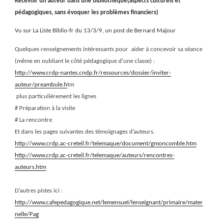
Recevoir un auteur dans une bibliothèque(aspects culturels et
pédagogiques, sans évoquer les problèmes financiers)
Vu sur La Liste Biblio-fr du 13/3/9, un post de Bernard Majour
Quelques renseignements intéressants pour
aider à concevoir sa séance
(même en oubliant le côté pédagogique d’une classe) :
http://www.crdp-nantes.cndp.fr/ressources/dossier/inviter-
auteur/preambule.h
tm
plus particulièrement les lignes
# Préparation à la visite
# La rencontre
Et dans les pages suivantes des témoignages d’auteurs.
http://www.crdp.ac-creteil.fr/telemaque/document/gmoncomble.htm
http://www.crdp.ac-creteil.fr/telemaque/auteurs/rencontres-
auteurs.htm
D’autres pistes ici :
http://www.cafepedagogique.net/lemensuel/lenseignant/primaire/mater
nelle/Pag