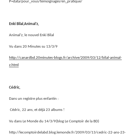
P=data/pour_vous/temoignages/en_pratique/
Enki Bilal,Animal’z,
Animal’z, le nouvel Enki Bilal
Vu dans 20 Minutes su 13/3/9
http://canardbd.20minutes-blogs.fr/archive/2009/03/12/bilal-animal-
z.html
Cédric,
Dans un registre plus enfantin :
Cédric, 22 ans, et déjà 23 albums !
Vu dans Le Monde du 14/3/9(blog Le Comptoir de la BD)
http://lecomptoirdelabd.blog.lemonde.fr/2009/03/13/cedric-22-ans-23-