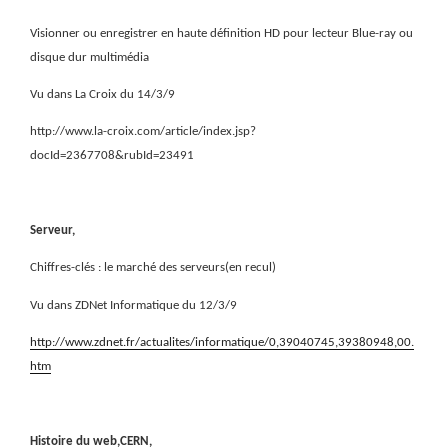
Visionner ou enregistrer en haute définition HD pour lecteur Blue-ray ou
disque dur multimédia
Vu dans La Croix du 14/3/9
http://www.la-croix.com/article/index.jsp?
docId=2367708&rubId=23491
Serveur,
Chiffres-clés : le marché des serveurs(en recul)
Vu dans ZDNet Informatique du 12/3/9
http://www.zdnet.fr/actualites/informatique/0,39040745,39380948,00.
htm
Histoire du web,CERN,