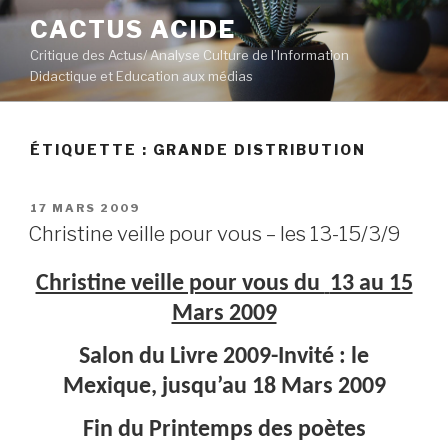
Aller
CACTUS ACIDE
au
Critique des Actus/ Analyse Culture de l’Information
contenu
Didactique et Education aux médias
principal
ÉTIQUETTE :
GRANDE DISTRIBUTION
PUBLIÉ
17 MARS 2009
LE
Christine veille pour vous – les 13-15/3/9
Christine veille pour vous du
13 au 15
Mars 2009
Salon du Livre 2009-Invité : le
Mexique, jusqu’au 18 Mars 2009
Fin du Printemps des poètes