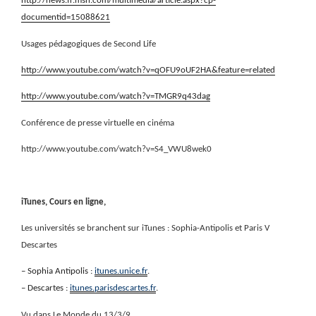
http://news.fr.msn.com/multimedia/article.aspx?cp-
documentid=15088621
Usages pédagogiques de Second Life
http://www.youtube.com/watch?v=qOFU9oUF2HA&feature=related
http://www.youtube.com/watch?v=TMGR9q43dag
Conférence de presse virtuelle en cinéma
http://www.youtube.com/watch?v=S4_VWU8wek0
iTunes, Cours en ligne,
Les universités se branchent sur iTunes : Sophia-Antipolis et Paris V
Descartes
– Sophia Antipolis :
itunes.unice.fr
.
– Descartes :
itunes.parisdescartes.fr
.
Vu dans Le Monde du 13/3/9