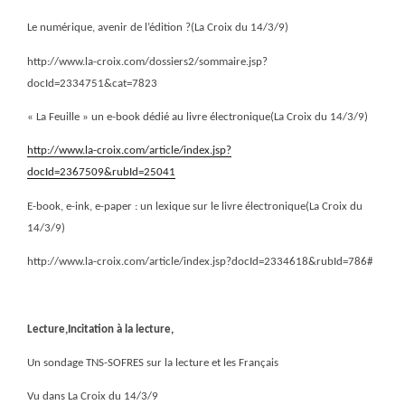
Le numérique, avenir de l’édition ?(La Croix du 14/3/9)
http://www.la-croix.com/dossiers2/sommaire.jsp?
docId=2334751&cat=7823
« La Feuille » un e-book dédié au livre électronique(La Croix du 14/3/9)
http://www.la-croix.com/article/index.jsp?
docId=2367509&rubId=25041
E-book, e-ink, e-paper : un lexique sur le livre électronique(La Croix du
14/3/9)
http://www.la-croix.com/article/index.jsp?docId=2334618&rubId=786#
Lecture,Incitation à la lecture,
Un sondage TNS-SOFRES sur la lecture et les Français
Vu dans La Croix du 14/3/9