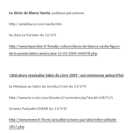
Le décès de Blanca Varela
, poétesse péruvienne
http://amediavoz.com/varela.htm
Vu dans Le Parisien du 12/3/9
http://www.leparisien.fr/liveafp-culture/deces-de-blanca-varela-figure-
de-la-poesie-latino-americaine-12-03-2009-440478.php
Littérature mexicaine-Salon du Livre 2009 : qui commence aujourd’hui
Le Mexique au Salon du Livre(La Croix du 13/3/9)
http://www.la-croix.com/dossiers2/sommaire.jsp?docId=2367515
Octavio Paz(Lettre EVENE Du 13/3/9)
http://www.evene.fr/livres/actualite/octavio-paz-labyrinthe-solitude-
1857.php