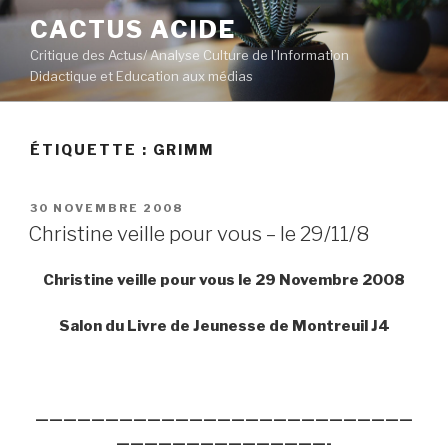
Aller
CACTUS ACIDE
au
Critique des Actus/ Analyse Culture de l’Information
contenu
Didactique et Education aux médias
principal
ÉTIQUETTE :
GRIMM
PUBLIÉ
30 NOVEMBRE 2008
LE
Christine veille pour vous – le 29/11/8
Christine veille pour vous le 29 Novembre 2008
Salon du Livre de Jeunesse de Montreuil J4
———————————————————————————
———————————————-