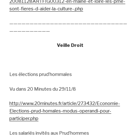
20081128ARTFIG00312-en-maine-et-loire-les-pme-
sont-fieres-d-aider-la-culture-.php
—————————————————————————————
——————————
Veille Droit
Les élections prud’hommales
Vu dans 20 Minutes du 29/11/8
http://www.20minutes.fr/article/273432/Economie-
Elections-prud-homales-modus-operandi-pour-
participer.php
Les salariés invités aux Prud’hommes