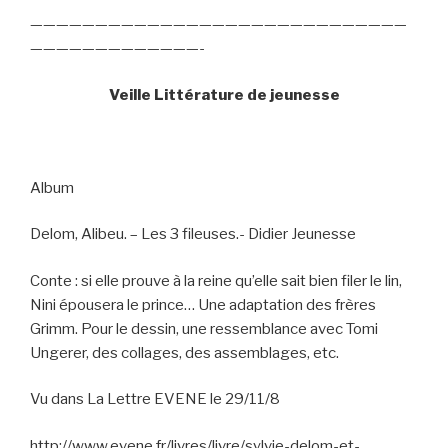
—————————————————————————————
—————————————-
Veille Littérature de jeunesse
Album
Delom, Alibeu. – Les 3 fileuses.- Didier Jeunesse
Conte : si elle prouve à la reine qu’elle sait bien filer le lin,
Nini épousera le prince… Une adaptation des frères
Grimm. Pour le dessin, une ressemblance avec Tomi
Ungerer, des collages, des assemblages, etc.
Vu dans La Lettre EVENE le 29/11/8
http://www.evene.fr/livres/livre/sylvie-delom-et-