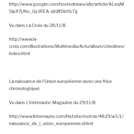
http://www.google.com/hostednews/afp/article/ALeqM
5ipX7jJKo_QyJREA-qtdlfDbtfy7g
Vu dans La Croix du 28/11/8
http://www.la-
croix.com/illustrations/Multimedia/Actu/album/crinolines/
index.html
La naissance de l’Union européenne (avec une frise
chronologique)
Vu dans L’Internaute-Magazine du 29/11/8
http://www.linternaute.com/histoire/motcle/4829/a/1/1/
naissance_de_l_union_europeenne.shtml