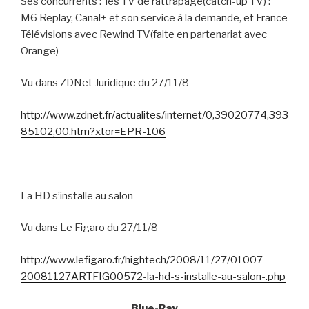
Ses concurrents :
les TV de rattrapage(catch-up TV) :
M6 Replay, Canal+ et son service à la demande, et France
Télévisions avec Rewind TV(faite en partenariat avec
Orange)
Vu dans ZDNet Juridique du 27/11/8
http://www.zdnet.fr/actualites/internet/0,39020774,393
85102,00.htm?xtor=EPR-106
La HD s’installe au salon
Vu dans Le Figaro du 27/11/8
http://www.lefigaro.fr/hightech/2008/11/27/01007-
20081127ARTFIG00572-la-hd-s-installe-au-salon-.php
Blue-Ray