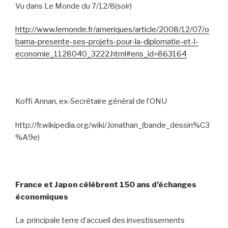
Vu dans Le Monde du 7/12/8(soir)
http://www.lemonde.fr/ameriques/article/2008/12/07/o
bama-presente-ses-projets-pour-la-diplomatie-et-l-
economie_1128040_3222.html#ens_id=863164
Koffi Annan, ex-Secrétaire général de l’ONU
http://fr.wikipedia.org/wiki/Jonathan_(bande_dessin%C3
%A9e)
France et Japon célèbrent 150 ans d’échanges
économiques
La
principale terre d’accueil des investissements