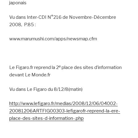
japonais
Vu dans Inter-CDI N°216 de Novembre-Décembre
2008,
P.85 :
www.marumushi.com/apps/newsmap.cfm
e
Le Figaro.fr reprend la 2
place des sites d’information
devant Le Monde.fr
Vu dans Le Figaro du 8/12/8(matin)
http://www.lefigaro.fr/medias/2008/12/06/04002-
20081206ARTFIG00303-lefigarofr-reprend-la-ere-
place-des-sites-d-information-.php