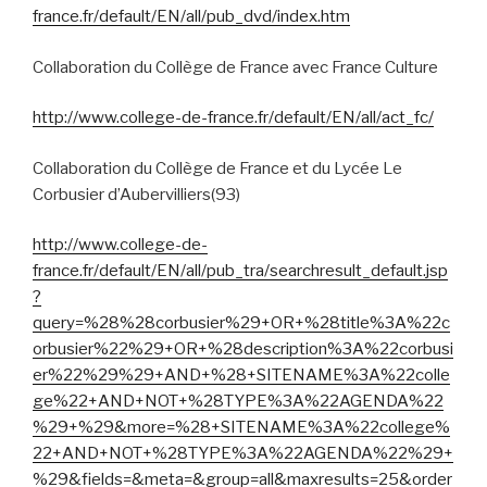
france.fr/default/EN/all/pub_dvd/index.htm
Collaboration du Collège de France avec France Culture
http://www.college-de-france.fr/default/EN/all/act_fc/
Collaboration du Collège de France et du Lycée Le
Corbusier d’Aubervilliers(93)
http://www.college-de-
france.fr/default/EN/all/pub_tra/searchresult_default.jsp
?
query=%28%28corbusier%29+OR+%28title%3A%22c
orbusier%22%29+OR+%28description%3A%22corbusi
er%22%29%29+AND+%28+SITENAME%3A%22colle
ge%22+AND+NOT+%28TYPE%3A%22AGENDA%22
%29+%29&more=%28+SITENAME%3A%22college%
22+AND+NOT+%28TYPE%3A%22AGENDA%22%29+
%29&fields=&meta=&group=all&maxresults=25&order