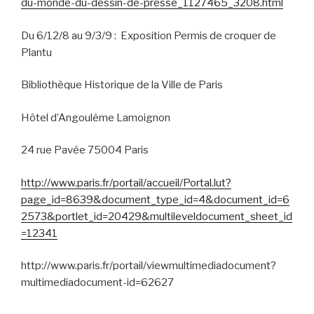
du-monde-du-dessin-de-presse_1127465_3208.html
Du 6/12/8 au 9/3/9 :
Exposition Permis de croquer de
Plantu
Bibliothèque Historique de la Ville de Paris
Hôtel d’Angoulême Lamoignon
24 rue Pavée 75004 Paris
http://www.paris.fr/portail/accueil/Portal.lut?
page_id=8639&document_type_id=4&document_id=6
2573&portlet_id=20429&multileveldocument_sheet_id
=12341
http://www.paris.fr/portail/viewmultimediadocument?
multimediadocument-id=62627