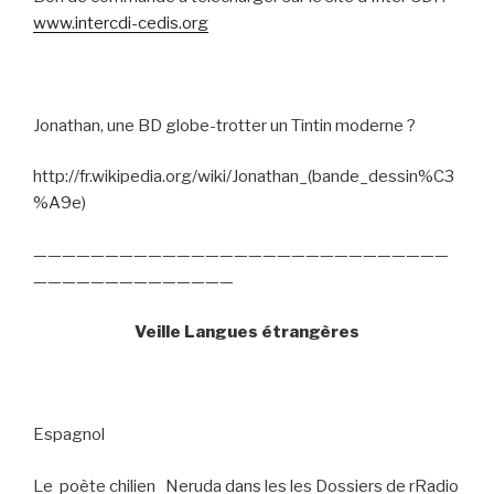
www.intercdi-cedis.org
Jonathan, une BD globe-trotter un Tintin moderne ?
http://fr.wikipedia.org/wiki/Jonathan_(bande_dessin%C3
%A9e)
—————————————————————————————
——————————————
Veille Langues étrangères
Espagnol
Le
poète chilien
Neruda dans les les Dossiers de rRadio