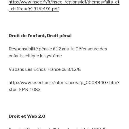
http://www.insee.fr/fr/insee_regions/idf/themes/faits_et
_chiffres/fc191/fc191.pdf
Droit de l’enfant, Droit pénal
Responsabilité pénale à 12 ans : la Défenseure des
enfants critique le système
Vu dans Les Echos-France du 8/12/8
http://www.lesechos.fr/info/france/afp_00099407.htm?
xtor=EPR-1083
Droit et Web 2.0