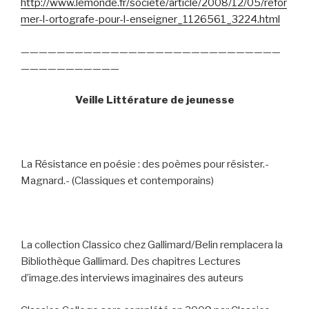
http://www.lemonde.fr/societe/article/2008/12/05/refor
mer-l-ortografe-pour-l-enseigner_1126561_3224.html
—————————————————————————————
———————————
Veille Littérature de jeunesse
La Résistance en poésie : des poèmes pour résister.-
Magnard.- (Classiques et contemporains)
La collection Classico chez Gallimard/Belin remplacera la
Bibliothèque Gallimard. Des chapitres Lectures
d’image.des interviews imaginaires des auteurs