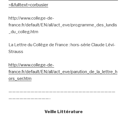
=&fulltext=corbusier
http://www.college-de-
france.fr/default/EN/all/act_eve/programme_des_lundis
_du_colleg.htm
La Lettre du Collège de France : hors-série Claude Lévi-
Strauss
http://www.college-de-
france.fr/default/EN/all/act_eve/parution_de_la_lettre_h
ors_ser.htm
—————————————————————————————
———————————-
Veille Littérature