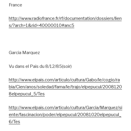
France
http://www.radiofrance.fr/rf/documentation/dossiers/lien
s/?arch=1&rid=40000010#anc5
Garcia Marquez
Vu dans el Pais du 8/12/85(soir)
http://www.elpais.com/articulo/cultura/Gabo/le/cogio/ra
bia/Cien/anos/soledad/fama/le/trajo/elpepucul/2008120
8elpepucul_5/Tes
http://www.elpais.com/articulo/cultura/Garcia/Marquez/si
ente/fascinacion/poder/elpepucul/20081020elpepucul_
6/Tes