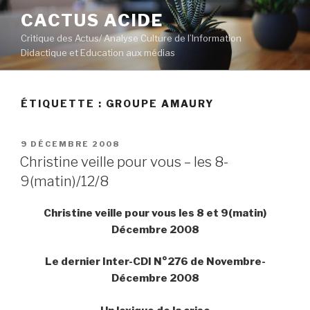
Aller
CACTUS ACIDE
au
Critique des Actus/ Analyse Culture de l’Information
contenu
Didactique et Education aux médias
principal
ÉTIQUETTE :
GROUPE AMAURY
PUBLIÉ
9 DÉCEMBRE 2008
LE
Christine veille pour vous – les 8-
9(matin)/12/8
Christine veille pour vous les 8 et 9(matin)
Décembre 2008
Le dernier Inter-CDI N°276 de Novembre-
Décembre 2008