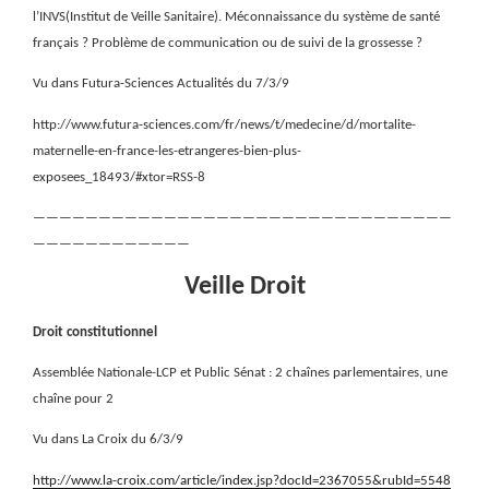
l’INVS(Institut de Veille Sanitaire). Méconnaissance du système de santé
français ? Problème de communication ou de suivi de la grossesse ?
Vu dans Futura-Sciences Actualités du 7/3/9
http://www.futura-sciences.com/fr/news/t/medecine/d/mortalite-
maternelle-en-france-les-etrangeres-bien-plus-
exposees_18493/#xtor=RSS-8
————————————————————————————————
————————————
Veille Droit
Droit constitutionnel
Assemblée Nationale-LCP et Public Sénat : 2 chaînes parlementaires, une
chaîne pour 2
Vu dans La Croix du 6/3/9
http://www.la-croix.com/article/index.jsp?docId=2367055&rubId=5548