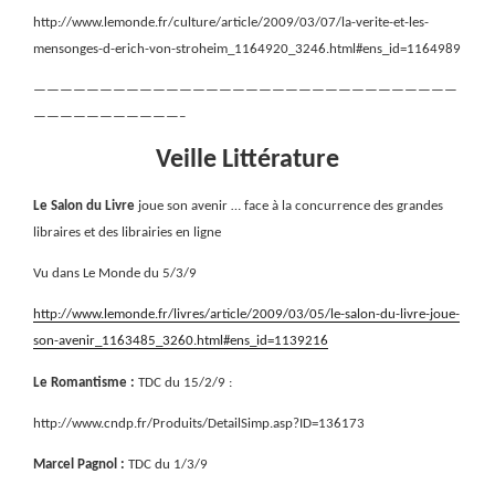
http://www.lemonde.fr/culture/article/2009/03/07/la-verite-et-les-
mensonges-d-erich-von-stroheim_1164920_3246.html#ens_id=1164989
————————————————————————————————
———————————–
Veille Littérature
Le Salon du Livre
joue son avenir … face à la concurrence des grandes
libraires et des librairies en ligne
Vu dans Le Monde du 5/3/9
http://www.lemonde.fr/livres/article/2009/03/05/le-salon-du-livre-joue-
son-avenir_1163485_3260.html#ens_id=1139216
Le Romantisme :
TDC du 15/2/9 :
http://www.cndp.fr/Produits/DetailSimp.asp?ID=136173
Marcel Pagnol :
TDC du 1/3/9