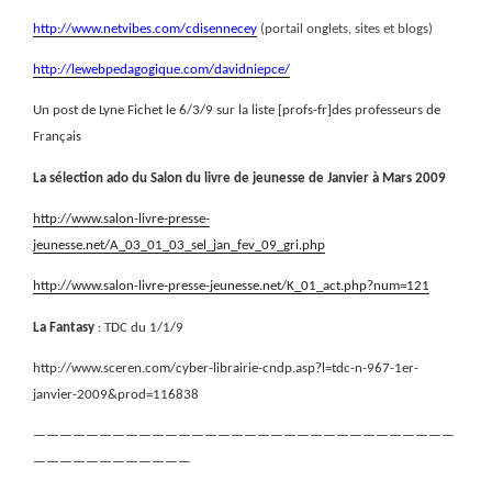
http://www.netvibes.com/cdisennecey
(portail onglets, sites et blogs)
http://lewebpedagogique.com/davidniepce/
Un post de Lyne Fichet le 6/3/9 sur la liste [profs-fr]des professeurs de
Français
La sélection ado du Salon du livre de jeunesse de Janvier à Mars 2009
http://www.salon-livre-presse-
jeunesse.net/A_03_01_03_sel_jan_fev_09_gri.php
http://www.salon-livre-presse-jeunesse.net/K_01_act.php?num=121
La Fantasy
: TDC du 1/1/9
http://www.sceren.com/cyber-librairie-cndp.asp?l=tdc-n-967-1er-
janvier-2009&prod=116838
————————————————————————————————
————————————