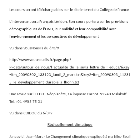
Les cours seront téléchargeables sur le site internet du Collège de France
L’intervenant sera François Léridon. Son cours portera sur
les prévisions
démographiques de l’ONU, leur validité et leur compatibilité avec
l’environnement et les perspectives de développement
Vu dans VousNousIls du 6/3/9
http://www.vousnousils.fr/page.php?
P=data/autour_de_nous/l_actualite_de_la_se/la_lettre_de_l_educa/&key
=itm_20090302_133123_lundi_2_mars.txt&key2=itm_20090303_11231
5_le_developpement_durable_a_lhonn.txt
Une revue sur l’EEDD : Néoplanète,
14 impasse Carnot. 92240 Malakoff
Tél. :
01 4985 75 31
Vu dans CDIDOC du 6/3/9
Réchauffement climatique
Jancovici, Jean-Marc.- Le Changement climatique expliqué à ma fille.- Seuil