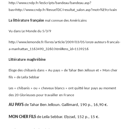
http://www.cndp.fr/lesScripts/bandeau/bandeau.asp?
bas=http://www.cndp.fr/RevueTDC/resultat_salon.asp?mot=%E9crivain
La littérature française
mal connue des Américains
Vu dans Le Monde du 5/3/9
http://www.lemonde.fr/livres/article/2009/03/05/onze-auteurs-francais-
a-manhattan_1163490_3260.html#ens_id=1139216
Littérature maghrébine
Eloge des chibanis dans « Au pays » de Tahar Ben Jelloun et « Mon cher
fils » de Leïla Sebbar
Les « chibanis » ou « cheveux blancs » ont quitté leur pays au moment
des 20 Glorieuses pour travailler en France
AU PAYS
de Tahar Ben Jelloun. Gallimard, 190 p., 16,90 €.
MON CHER FILS
de Leïla Sebbar. Elyzad, 152 p., 15 €.