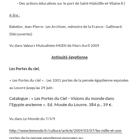
–
Des actions éducatives sur le port de Saint-Malo(Ille-et-Vilaine.fr)
A lire :
Babelon, Jean-Pierre.- Les Archives, mémoire de la France.- Gallimard.
(Découvertes)
Vu dans Valeurs Mutualistes-MGEN de Mars-Avril 2009
Antiquité égyptienne
Les Portes du ciel,
« Les Portes du ciel » : Les 1001 portes de la pensée égyptienne exposées
au Louvre j
usqu’au 29 juin.
Catalogue : « Les Portes du Ciel – Visions du monde dans
l’Egypte ancienne ». Ed. Musée du Louvre. 384 p., 39 €.
Vu dans Le Monde du 7/3/9
http://www.lemonde.fr/culture/article/2009/03/07/les-mille-et-une-
portes-de-la-pensee-egyptienne-exposees-au-