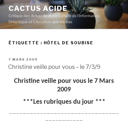
Aller
CACTUS ACIDE
au
Critique des Actus/ Analyse Culture de l’Information
contenu
Didactique et Education aux médias
principal
ÉTIQUETTE :
HÔTEL DE SOUBISE
PUBLIÉ
7 MARS 2009
LE
Christine veille pour vous – le 7/3/9
Christine veille pour vous le 7 Mars
2009
***Les rubriques du jour ***
————————————————————————————————
———————————