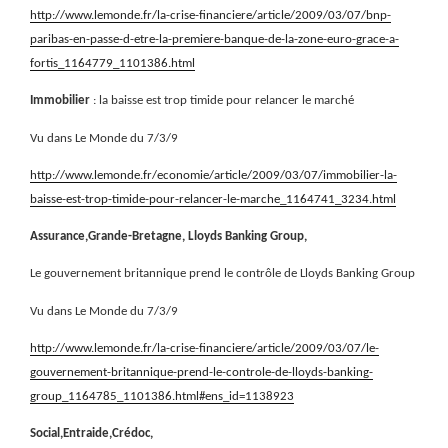
http://www.lemonde.fr/la-crise-financiere/article/2009/03/07/bnp-
paribas-en-passe-d-etre-la-premiere-banque-de-la-zone-euro-grace-a-
fortis_1164779_1101386.html
Immobilier
: la baisse est trop timide pour relancer le marché
Vu dans Le Monde du 7/3/9
http://www.lemonde.fr/economie/article/2009/03/07/immobilier-la-
baisse-est-trop-timide-pour-relancer-le-marche_1164741_3234.html
Assurance,Grande-Bretagne, Lloyds Banking Group,
Le gouvernement britannique prend le contrôle de Lloyds Banking Group
Vu dans Le Monde du 7/3/9
http://www.lemonde.fr/la-crise-financiere/article/2009/03/07/le-
gouvernement-britannique-prend-le-controle-de-lloyds-banking-
group_1164785_1101386.html#ens_id=1138923
Social,Entraide,Crédoc,