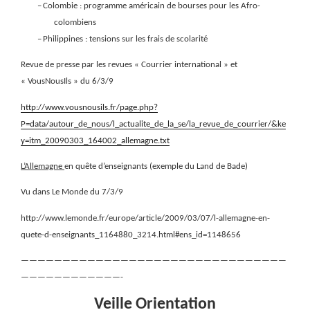
–
Colombie : programme américain de bourses pour les Afro-
colombiens
–
Philippines : tensions sur les frais de scolarité
Revue de presse par les revues « Courrier international » et
« VousNousIls » du 6/3/9
http://www.vousnousils.fr/page.php?
P=data/autour_de_nous/l_actualite_de_la_se/la_revue_de_courrier/&ke
y=itm_20090303_164002_allemagne.txt
L’Allemagne
en quête d’enseignants (exemple du Land de Bade)
Vu dans Le Monde du 7/3/9
http://www.lemonde.fr/europe/article/2009/03/07/l-allemagne-en-
quete-d-enseignants_1164880_3214.html#ens_id=1148656
————————————————————————————————
————————————-
Veille Orientation