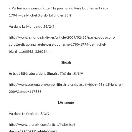
« Parlez-vous sans-culotte ? Le journal du Père Duchesne 1790-
1794 »/de Michel Biard.- Tallandier 25 €
Vu dans Le Monde du 26/2/9
http://www.lemonde.fr/livres/article/2009/02/26/parlez-vous-sans-
culotte-dictionnaire-du-pere-duchesne-1790-1794-de-michel-
biard_1160542_3260.html
Shoah
Arts et littérature de la Shoah :
TDC du 15/1/9
http://www.sceren.com/cyber-librairie-cndp.asp?l=tdc-n-968-15-janvier-
2009&prod=117653
L’Arménie
Vu dans La Croix du 6/3/9
http://www.la-croix.com/article/index.jsp?
docId=2367058&rubId=23491