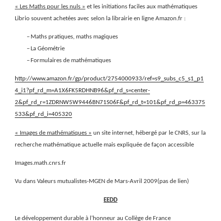
« Les Maths pour les nuls »
et les initiations faciles aux mathématiques
Librio souvent achetées avec selon la librairie en ligne Amazon.fr :
–
Maths pratiques, maths magiques
–
La Géométrie
–
Formulaires de mathématiques
http://www.amazon.fr/gp/product/2754000933/ref=s9_subs_c5_s1_p1
4_i1?pf_rd_m=A1X6FK5RDHNB96&pf_rd_s=center-
2&pf_rd_r=1ZDRNW5W9446BN71S06F&pf_rd_t=101&pf_rd_p=463375
533&pf_rd_i=405320
« Images de mathématiques »
un site internet, hébergé par le CNRS, sur la
recherche mathématique actuelle mais expliquée de façon accessible
Images.math.cnrs.fr
Vu dans Valeurs mutualistes-MGEN de Mars-Avril 2009(pas de lien)
EEDD
Le développement durable à l’honneur au Collège de France