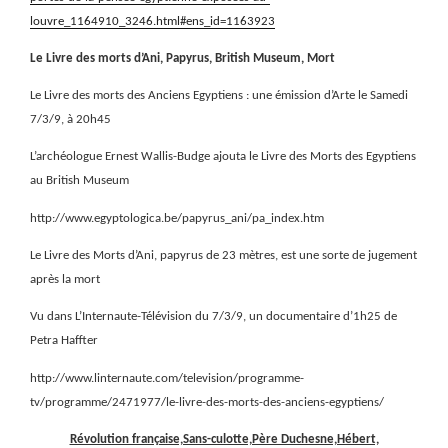
louvre_1164910_3246.html#ens_id=1163923
Le Livre des morts d’Ani, Papyrus, British Museum, Mort
Le Livre des morts des Anciens Egyptiens : une émission d’Arte le Samedi
7/3/9, à 20h45
L’archéologue Ernest Wallis-Budge ajouta le Livre des Morts des Egyptiens
au British Museum
http://www.egyptologica.be/papyrus_ani/pa_index.htm
Le Livre des Morts d’Ani, papyrus de 23 mètres, est une sorte de jugement
après la mort
Vu dans L’Internaute-Télévision du 7/3/9, un documentaire d’1h25 de
Petra Haffter
http://www.linternaute.com/television/programme-
tv/programme/2471977/le-livre-des-morts-des-anciens-egyptiens/
Révolution française,Sans-culotte,Père Duchesne,Hébert,