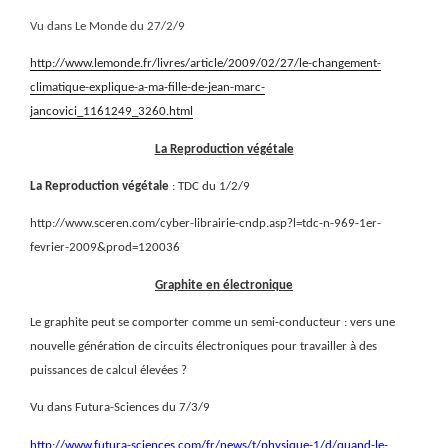
Vu dans Le Monde du 27/2/9
http://www.lemonde.fr/livres/article/2009/02/27/le-changement-
climatique-explique-a-ma-fille-de-jean-marc-
jancovici_1161249_3260.html
La Reproduction végétale
La Reproduction végétale
: TDC du 1/2/9
http://www.sceren.com/cyber-librairie-cndp.asp?l=tdc-n-969-1er-
fevrier-2009&prod=120036
Graphite en électronique
Le graphite peut se comporter comme un semi-conducteur : vers une
nouvelle génération de circuits électroniques pour travailler à des
puissances de calcul élevées ?
Vu dans Futura-Sciences du 7/3/9
http://www.futura-sciences.com/fr/news/t/physique-1/d/quand-le-