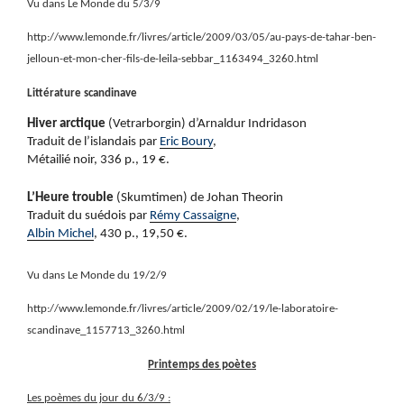
Vu dans Le Monde du 5/3/9
http://www.lemonde.fr/livres/article/2009/03/05/au-pays-de-tahar-ben-
jelloun-et-mon-cher-fils-de-leila-sebbar_1163494_3260.html
Littérature scandinave
Hiver arctique
(Vetrarborgin) d’Arnaldur Indridason
Traduit de l’islandais par
Eric Boury
,
Métailié noir, 336 p., 19 €.
L’Heure trouble
(Skumtimen) de Johan Theorin
Traduit du suédois par
Rémy Cassaigne
,
Albin Michel
, 430 p., 19,50 €.
Vu dans Le Monde du 19/2/9
http://www.lemonde.fr/livres/article/2009/02/19/le-laboratoire-
scandinave_1157713_3260.html
Printemps des poètes
Les poèmes du jour du 6/3/9 :