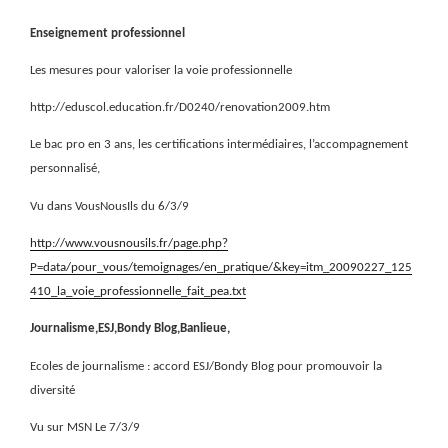
Enseignement professionnel
Les mesures pour valoriser la voie professionnelle
http://eduscol.education.fr/D0240/renovation2009.htm
Le bac pro en 3 ans, les certifications intermédiaires, l’accompagnement
personnalisé,
Vu dans VousNousIls du 6/3/9
http://www.vousnousils.fr/page.php?
P=data/pour_vous/temoignages/en_pratique/&key=itm_20090227_125
410_la_voie_professionnelle_fait_pea.txt
Journalisme,ESJ,Bondy Blog,Banlieue,
Ecoles de journalisme : accord ESJ/Bondy Blog pour promouvoir la
diversité
Vu sur MSN Le 7/3/9