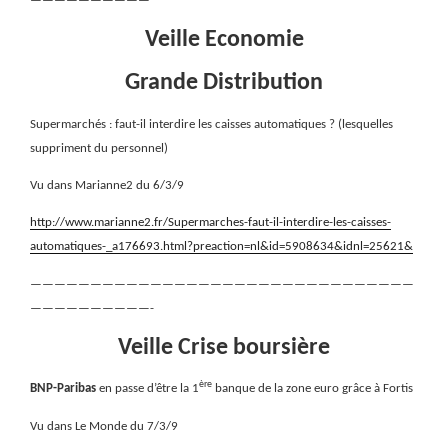
——————————
Veille Economie
Grande Distribution
Supermarchés : faut-il interdire les caisses automatiques ? (lesquelles
suppriment du personnel)
Vu dans Marianne2 du 6/3/9
http://www.marianne2.fr/Supermarches-faut-il-interdire-les-caisses-
automatiques-_a176693.html?preaction=nl&id=5908634&idnl=25621&
————————————————————————————————
——————————-
Veille Crise boursière
ère
BNP-Paribas
en passe d’être la 1
banque de la zone euro grâce à Fortis
Vu dans Le Monde du 7/3/9