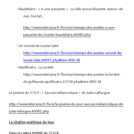
–
Baudelaire : « A une passante » : La ville assourdissante, autour de
moi, hurlait…
http://www.telerama.fr/livre/printemps-des-poetes-a-une-
passante-de-charles-baudelaire,40083.php
–
Un sonnet de Louise Labé
http://www.telerama.fr/livre/printemps-des-poetes-sonnet-de-
louise-labe,40091.php#xtor=RSS-36
–
Apollinaire : La Lorelei
http://www.telerama.fr/livre/printemps-des-poetes-la-lorelei-
de-guillaume-apollinaire,23726.php#xtor=RSS-36
Le poème du 5/3/9 : « Excuse mélancolique » de Jules Lafforgue
http://www.telerama.fr/livre/le-poeme-du-jour-excuse-melancolique-de-
jules-laforgue,40082.php
La citation
poétique du jour
Dans la Lettre EVENE du 7/3/9