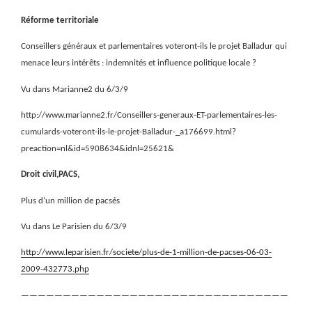
Réforme territoriale
Conseillers généraux et parlementaires voteront-ils le projet Balladur qui
menace leurs intérêts : indemnités et influence politique locale ?
Vu dans Marianne2 du 6/3/9
http://www.marianne2.fr/Conseillers-generaux-ET-parlementaires-les-
cumulards-voteront-ils-le-projet-Balladur-_a176699.html?
preaction=nl&id=5908634&idnl=25621&
Droit civil,PACS,
Plus d’un million de pacsés
Vu dans Le Parisien du 6/3/9
http://www.leparisien.fr/societe/plus-de-1-million-de-pacses-06-03-
2009-432773.php
————————————————————————————————