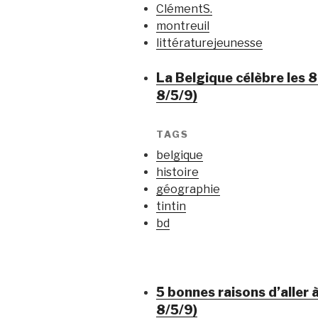
ClémentS.
montreuil
littératurejeunesse
La Belgique célèbre les 
8/5/9)
TAGS
belgique
histoire
géographie
tintin
bd
5 bonnes raisons d’aller
8/5/9)