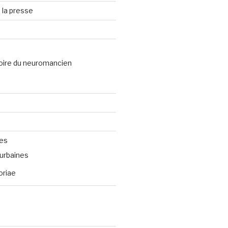
 la presse
oire du neuromancien
ves
urbaines
oriae