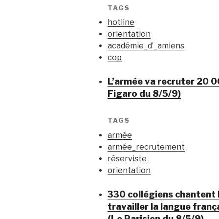
TAGS
hotline
orientation
académie_d’_amiens
cop
L’armée va recruter 20 00
Figaro du 8/5/9)
TAGS
armée
armée_recrutement
réserviste
orientation
330 collégiens chantent 
travailler la langue fran
(Le Parisien du 8/5/9)