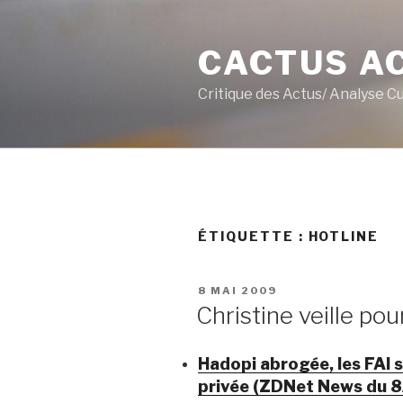
Aller
au
CACTUS A
contenu
principal
Critique des Actus/ Analyse C
ÉTIQUETTE :
HOTLINE
PUBLIÉ
8 MAI 2009
LE
Christine veille pou
Hadopi abrogée, les FAI s
privée (ZDNet News du 8