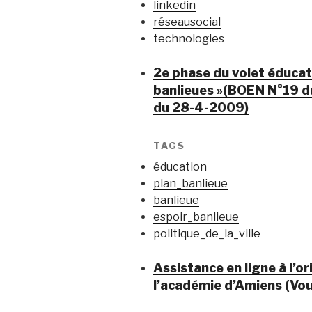
linkedin
réseausocial
technologies
2e phase du volet éducat
banlieues »(BOEN N°19 du
du 28-4-2009)
TAGS
éducation
plan_banlieue
banlieue
espoir_banlieue
politique_de_la_ville
Assistance en ligne à l’o
l’académie d’Amiens (Vou