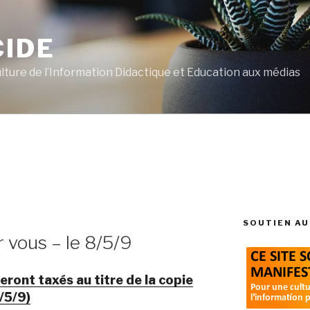
CIDE
ulture de l’Information Didactique et Education aux médias
SOUTIEN AU
r vous – le 8/5/9
eront taxés au titre de la copie
/5/9)