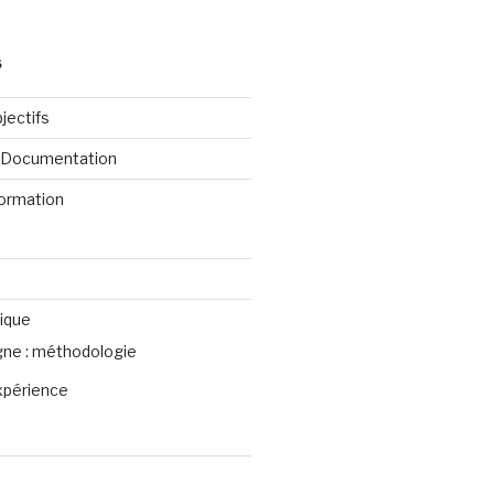
S
jectifs
e Documentation
formation
ique
igne : méthodologie
xpérience