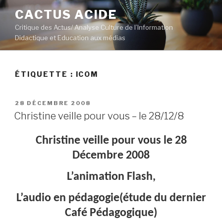
Aller
CACTUS ACIDE
au
Critique des Actus/ Analyse Culture de l’Information
contenu
Didactique et Education aux médias
principal
ÉTIQUETTE :
ICOM
PUBLIÉ
28 DÉCEMBRE 2008
LE
Christine veille pour vous – le 28/12/8
Christine veille pour vous le 28
Décembre 2008
L’animation Flash,
L’audio en pédagogie(étude du dernier
Café Pédagogique)