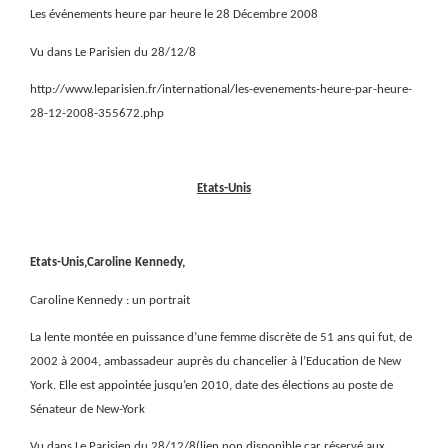
Les événements heure par heure le 28 Décembre 2008
Vu dans Le Parisien du 28/12/8
http://www.leparisien.fr/international/les-evenements-heure-par-heure-
28-12-2008-355672.php
Etats-Unis
Etats-Unis,Caroline Kennedy,
Caroline Kennedy : un portrait
La lente montée en puissance d’une femme discrète de 51 ans qui fut, de
2002 à 2004, ambassadeur auprès du chancelier à l’Education de New
York. Elle est appointée jusqu’en 2010, date des élections au poste de
Sénateur de New-York
Vu dans Le Parisien du 28/12/8(lien non disponible car réservé aux