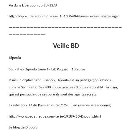
Vu dans Libération du 28/12/8
http://www.liberation.fr/livres/0101306404-la-vie-revee-d-alexis-leger
————————————————————————————————
——————————-
Veille BD
Dipoula
Sti, Pahé.- Dipoula tome 1.- Ed. Paquet
(10 euros)
Dans un orphelinat du Gabon, Dipoula est un petit garçon albinos…
comme Salif Keïta.
Ses 400 coups avec ses 3 copains dont l’Américain,
qui est persuadé que ses parents sont des agents secrets
La sélection BD du Parisien du 28/12/8 (lien réservé aux abonnés)
http://www.bedetheque.com/serie-19189-BD-Dipoula.html
Le blog de Dipoula