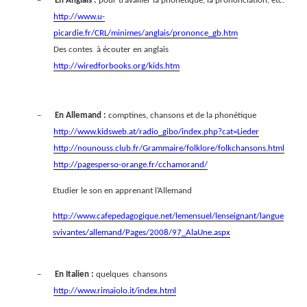
–
En Anglais :
pour travailler la phonétique, la prononciation, etc.
http://www.u-
picardie.fr/CRL/minimes/anglais/prononce_gb.htm
Des contes
à écouter en anglais
http://wiredforbooks.org/kids.htm
–
En Allemand :
comptines, chansons et de la phonétique
http://www.kidsweb.at/radio_gibo/index.php?cat=Lieder
http://nounouss.club.fr/Grammaire/folklore/folkchansons.html
http://pagesperso-orange.fr/cchamorand/
Etudier le son en apprenant l’Allemand
http://www.cafepedagogique.net/lemensuel/lenseignant/langue
svivantes/allemand/Pages/2008/97_AlaUne.aspx
–
En Italien :
quelques
chansons
http://www.rimaiolo.it/index.html