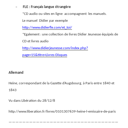
–
FLE : Français langue étrangère
*CD audio ou sites en ligne
accompagnent les manuels.
Le manuel
Didier par exemple
http://www.didierfle.com/et_toi/
*Egalement : une collection de livres Didier Jeunesse équipés de
CD et livres audio
http://www.didierjeunesse.com/index.php?
page=15&titre=Livres-Disques
Allemand
Heine, correspondant de la Gazette d’Augsbourg, à Paris entre 1840 et
1843
Vu dans Libération du 28/12/8
http://www.liberation.fr/livres/0101307639-heine-l-emissaire-de-paris
————————————————————————————————