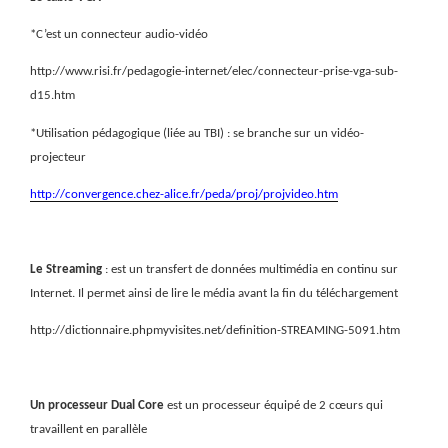
*C’est un connecteur audio-vidéo
http://www.risi.fr/pedagogie-internet/elec/connecteur-prise-vga-sub-
d15.htm
*Utilisation pédagogique (liée au TBI) : se branche sur un vidéo-
projecteur
http://convergence.chez-alice.fr/peda/proj/projvideo.htm
Le Streaming
: est un transfert de données multimédia en continu sur
Internet. Il permet ainsi de lire le média avant la fin du téléchargement
http://dictionnaire.phpmyvisites.net/definition-STREAMING-5091.htm
Un processeur Dual Core
est un processeur équipé de 2 cœurs qui
travaillent en parallèle