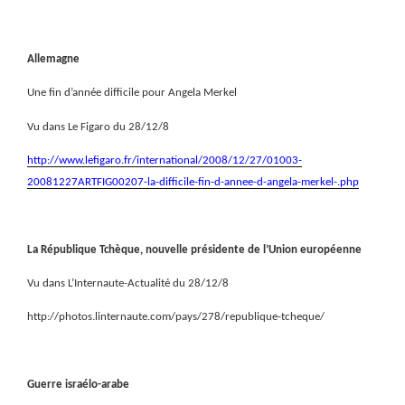
Allemagne
Une fin d’année difficile pour Angela Merkel
Vu dans Le Figaro du 28/12/8
http://www.lefigaro.fr/international/2008/12/27/01003-
20081227ARTFIG00207-la-difficile-fin-d-annee-d-angela-merkel-.php
La République Tchèque, nouvelle présidente de l’Union européenne
Vu dans L’Internaute-Actualité du 28/12/8
http://photos.linternaute.com/pays/278/republique-tcheque/
Guerre israélo-arabe