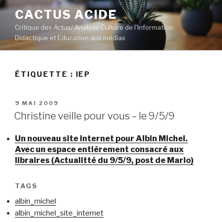
Aller
CACTUS ACIDE
au
Critique des Actus/ Analyse Culture de l’Information
contenu
Didactique et Education aux médias
principal
ÉTIQUETTE :
IEP
PUBLIÉ
9 MAI 2009
LE
Christine veille pour vous – le 9/5/9
Un nouveau site internet pour Albin Michel.
Avec un espace entièrement consacré aux
libraires (Actualitté du 9/5/9, post de Mario)
TAGS
albin_michel
albin_michel_site_internet