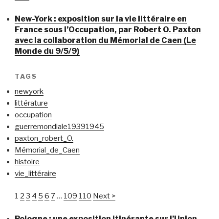
New-York : exposition sur la vie littéraire en
France sous l’Occupation, par Robert O. Paxton
avec la collaboration du Mémorial de Caen (Le
Monde du 9/5/9)
TAGS
newyork
littérature
occupation
guerremondiale19391945
paxton_robert_O.
Mémorial_de_Caen
histoire
vie_littéraire
1
2
3
4
5
6
7
…
109
110
Next >
Pologne : une exposition itinérante sur l’Union