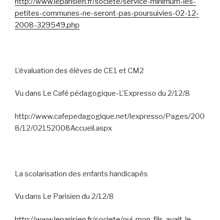
http://www.leparisien.fr/societe/service-minimum-les-
petites-communes-ne-seront-pas-poursuivies-02-12-
2008-329549.php
L’évaluation des élèves de CE1 et CM2
Vu dans Le Café pédagogique-L’Expresso du 2/12/8
http://www.cafepedagogique.net/lexpresso/Pages/200
8/12/02152008Accueil.aspx
La scolarisation des enfants handicapés
Vu dans Le Parisien du 2/12/8
http://www.leparisien.fr/societe/oui-mon-fils-avait-le-