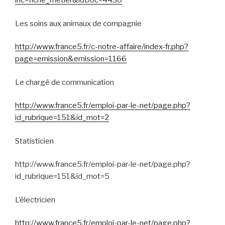
inc=fiche_metier&idDoc=4430
Les soins aux animaux de compagnie
http://www.france5.fr/c-notre-affaire/index-fr.php?
page=emission&emission=1166
Le chargé de communication
http://www.france5.fr/emploi-par-le-net/page.php?
id_rubrique=151&id_mot=2
Statisticien
http://www.france5.fr/emploi-par-le-net/page.php?
id_rubrique=151&id_mot=5
L’électricien
http://www.france5.fr/emploi-par-le-net/page.php?